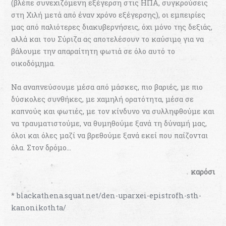
(βλέπε συνεχιζόμενη εξέγερση στις ΗΠΑ, συγκρούσεις
στη Χιλή μετά από έναν χρόνο εξέγερσης), οι εμπειρίες
μας από παλιότερες διακυβερνήσεις, όχι μόνο της δεξιάς,
αλλά και του Σύριζα ας αποτελέσουν το καύσιμο για να
βάλουμε την απαραίτητη φωτιά σε όλο αυτό το
οικοδόμημα.
Να αναπνεύσουμε μέσα από μάσκες, πιο βαριές, με πιο
δύσκολες συνθήκες, με χαμηλή ορατότητα, μέσα σε
καπνούς και φωτιές, με τον κίνδυνο να συλληφθούμε και
να τραυματιστούμε, να θυμηθούμε ξανά τη δύναμή μας,
όλοι και όλες μαζί να βρεθούμε ξανά εκεί που παίζονται
όλα. Στον δρόμο…
καρόσι
*
blackathena.squat.net/den-uparxei-epistrofh-sth-
kanonikothta/