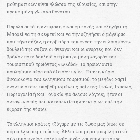
μαθηματικών είναι γλώσσα της εξουσίας, και στην
προκειμένη γλώσσα θανάτου.
Παρόλα αυτά, η αντίφαση είναι εμφανής και εξηγήσιμη.
Μπορεί να τη σκεφτεί και να την εξηγήσει ο μάγειρας
που πήγε σεζόν, η σερβιτόρα που έχασε την «κλεισμένη»
δουλειά της σεζόν, οι άνεργοι και οι άνεργες που δεν
βρήκαν ποτέ δουλειά στη διευρυμένη «αγορά» του
τουριστικού προϊόντος «Ελλάδα». Το προϊόν αυτό
πουλήθηκε πέρα από όλα σαν υγιές. Ήταν η κύρια
δικαιολογία του ελληνικού τουρισμού, το μεγάλο χαρτί
ενάντια στους υποβαθμισμένους παίκτες. Ιταλία, Ισπανία,
Πορτογαλία ή και Τουρκία για άλλους λόγους, ήταν οι
ανταγωνιστές που καταποντίστηκαν κυρίως από την
έξαρση της νόσου.
Το ελληνικό κράτος τζόγαρε με τις ζωές μας όπως σε
πάμπολλες περιπτώσεις. Άθλιο και μη συμπεριληπτικό
σύστημα υγείας, πολεμικές ιαχές και επεκτατισμός,