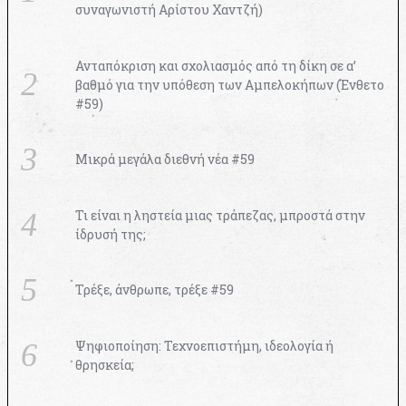
συναγωνιστή Αρίστου Χαντζή)
Ανταπόκριση και σχολιασμός από τη δίκη σε α’
βαθμό για την υπόθεση των Αμπελοκήπων (Ένθετο
#59)
Μικρά μεγάλα διεθνή νέα #59
Τι είναι η ληστεία μιας τράπεζας, μπροστά στην
ίδρυσή της;
Τρέξε, άνθρωπε, τρέξε #59
Ψηφιοποίηση: Τεχνοεπιστήμη, ιδεολογία ή
θρησκεία;