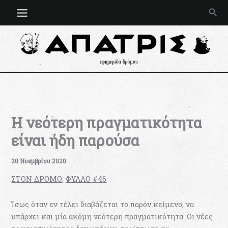
Μετάβαση
Ανα
στο
περιεχόμενο
Η νεότερη πραγματικότητα
είναι ήδη παρούσα
20 Νοεμβρίου 2020
ΣΤΟΝ ΔΡΟΜΟ
,
ΦΥΛΛΟ #46
Ίσως όταν εν τέλει διαβάζεται το παρόν κείμενο, να
υπάρχει και μία ακόμη νεότερη πραγματικότητα. Οι νέες