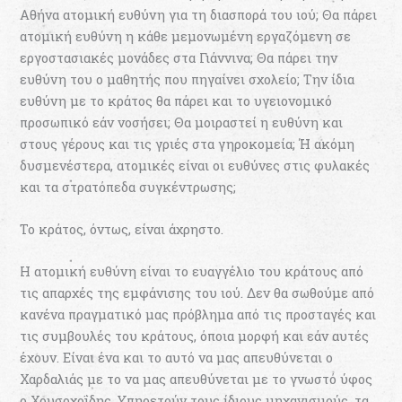
Αθήνα ατομική ευθύνη για τη διασπορά του ιού; Θα πάρει
ατομική ευθύνη η κάθε μεμονωμένη εργαζόμενη σε
εργοστασιακές μονάδες στα Γιάννινα; Θα πάρει την
ευθύνη του ο μαθητής που πηγαίνει σχολείο; Την ίδια
ευθύνη με το κράτος θα πάρει και το υγειονομικό
προσωπικό εάν νοσήσει; Θα μοιραστεί η ευθύνη και
στους γέρους και τις γριές στα γηροκομεία; Ή ακόμη
δυσμενέστερα, ατομικές είναι οι ευθύνες στις φυλακές
και τα στρατόπεδα συγκέντρωσης;
Το κράτος, όντως, είναι άχρηστο.
Η ατομική ευθύνη είναι το ευαγγέλιο του κράτους από
τις απαρχές της εμφάνισης του ιού. Δεν θα σωθούμε από
κανένα πραγματικό μας πρόβλημα από τις προσταγές και
τις συμβουλές του κράτους, όποια μορφή και εάν αυτές
έχουν. Είναι ένα και το αυτό να μας απευθύνεται ο
Χαρδαλιάς με το να μας απευθύνεται με το γνωστό ύφος
ο Χρυσοχοΐδης. Υπηρετούν τους ίδιους μηχανισμούς, τα