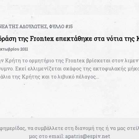
,
ΝΕΑ ΤΗΣ ΑΔΟΥΛΩΤΗΣ
ΦΥΛΛΟ #15
δράση της Frontex επεκτάθηκε στα νότια της 
Οκτωβρίου 2011
ν Κρήτη το ορμητήριο της Frontex βρίσκεται στον λιμεν
υμνο. Εκεί ελλιμενίζεται σκάφος της ακτοφυλακής μήκο
άλια της Κρήτης και το λιβυκό πέλαγος…
φημερίδας, να συμβάλλετε στη διανομή της ή να μας στεί
μας στο email:
apatris@espiv.net