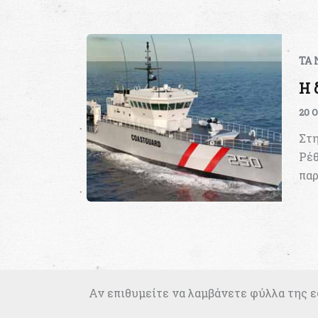
ΤΑ 
Η 
20 
Στη
Ρέθ
παρ
Αν επιθυμείτε να λαμβάνετε φύλλα της ε