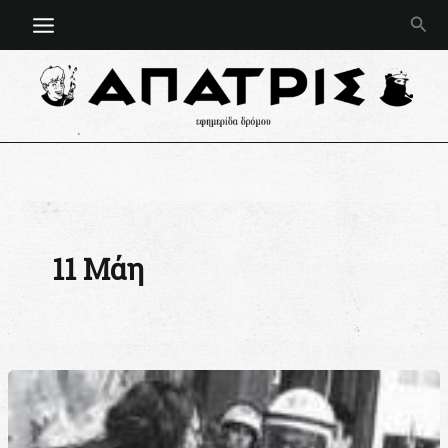
Μετάβαση
Ανα
στο
περιεχόμενο
11 Μάη