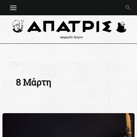
Μετάβαση
Ανα
στο
περιεχόμενο
8 Μάρτη