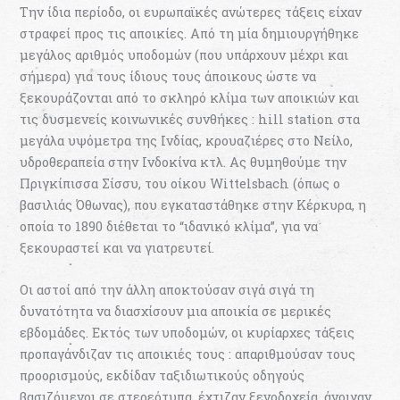
Την ίδια περίοδο, οι ευρωπαϊκές ανώτερες τάξεις είχαν
στραφεί προς τις αποικίες. Από τη μία δημιουργήθηκε
μεγάλος αριθμός υποδομών (που υπάρχουν μέχρι και
σήμερα) για τους ίδιους τους άποικους ώστε να
ξεκουράζονται από το σκληρό κλίμα των αποικιών και
τις δυσμενείς κοινωνικές συνθήκες : hill station στα
μεγάλα υψόμετρα της Ινδίας, κρουαζιέρες στο Νείλο,
υδροθεραπεία στην Ινδοκίνα κτλ. Ας θυμηθούμε την
Πριγκίπισσα Σίσσυ, του οίκου Wittelsbach (όπως o
βασιλιάς Όθωνας), που εγκαταστάθηκε στην Κέρκυρα, η
οποία το 1890 διέθεται το “ιδανικό κλίμα”, για να
ξεκουραστεί και να γιατρευτεί.
Οι αστοί από την άλλη αποκτούσαν σιγά σιγά τη
δυνατότητα να διασχίσουν μια αποικία σε μερικές
εβδομάδες. Εκτός των υποδομών, οι κυρίαρχες τάξεις
προπαγάνδιζαν τις αποικιές τους : απαριθμούσαν τους
προορισμούς, εκδίδαν ταξιδιωτικούς οδηγούς
βασιζόμενοι σε στερεότυπα, έχτιζαν ξενοδοχεία, άνοιγαν