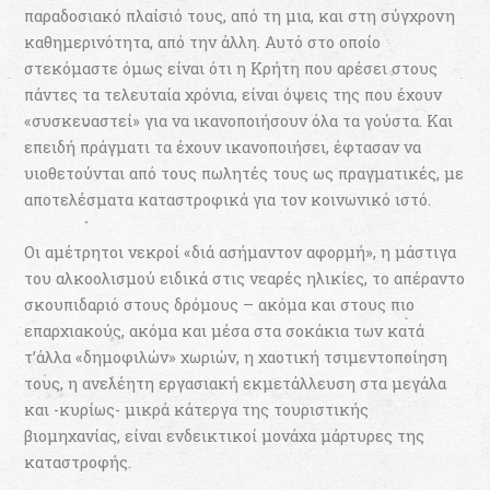
παραδοσιακό πλαίσιό τους, από τη μια, και στη σύγχρονη
καθημερινότητα, από την άλλη. Αυτό στο οποίο
στεκόμαστε όμως είναι ότι η Κρήτη που αρέσει στους
πάντες τα τελευταία χρόνια, είναι όψεις της που έχουν
«συσκευαστεί» για να ικανοποιήσουν όλα τα γούστα. Και
επειδή πράγματι τα έχουν ικανοποιήσει, έφτασαν να
υιοθετούνται από τους πωλητές τους ως πραγματικές, με
αποτελέσματα καταστροφικά για τον κοινωνικό ιστό.
Οι αμέτρητοι νεκροί «διά ασήμαντον αφορμή», η μάστιγα
του αλκοολισμού ειδικά στις νεαρές ηλικίες, το απέραντο
σκουπιδαριό στους δρόμους – ακόμα και στους πιο
επαρχιακούς, ακόμα και μέσα στα σοκάκια των κατά
τ’άλλα «δημοφιλών» χωριών, η χαοτική τσιμεντοποίηση
τους, η ανελέητη εργασιακή εκμετάλλευση στα μεγάλα
και -κυρίως- μικρά κάτεργα της τουριστικής
βιομηχανίας, είναι ενδεικτικοί μονάχα μάρτυρες της
καταστροφής.