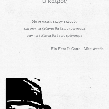
Ο καιρός
Μα οι σκιές έχουν εχθρούς
και σαν τα ζιζάνια θα ξεφυτρώνουμε
σαν τα ζιζάνια θα ξεφυτρώνουμε
His Hero Is Gone - Like weeds