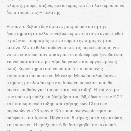
κλαμπς, μπαρς, καζίνο, εστιατόρια, και ό,τι λαχταρούσε να
δει ο τουρίστας – πελάτης.
Η χούντα βέβαια δεν έμεινε μακριά από αυτή την
δραστηριότητα, αλλά συνέβαλε αρκετά στο να αναπτυχθεί
ο μαζικός τουρισμός και να πάρει την σημερινή του
εικόνα. Με τα θαλασσοδάνεια και τις παραχωρήσεις για
να κατασκευαστούν κακόγουστα πολυώροφα ξενοδοχεία,
χιονοδρομικά κέντρα, γήπεδα γκολφ και οργανωμένες
πλαζ. Χαρακτηριστικά να πούμε ότι ο υπουργός
τουρισμού επί χούντας Μιχάλης Μπαλόπουλος έκανε
πτήσεις με ελικόπτερο και διάλεγε παραλίες που θα
παραχωρηθούν για “τουριστική ανάπτυξη”. Η χούντα με
συντακτική πράξη το Νοέμβριο του ‘68, έδωσε στον Ε.Ο.Τ.
το δικαίωμα ανάπτυξης και χρήσης των 12 αυτών
παραλιών για 75 χρόνια. Κάτι που αναγνωρίστηκε με
απόφαση του Αρείου Πάγου και 5 μήνες μετά την πτώση
της χούντας. Η πράξη αυτή θα διατηρηθεί σε ισχύ από