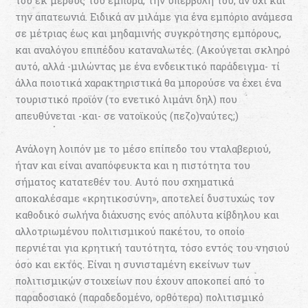
του εκ μέρους του έμπορα, την υπερβολή του, αν όχι και
την απατεωνιά. Ειδικά αν μιλάμε για ένα εμπόριο ανάμεσα
σε μέτριας έως και μηδαμινής συγκρότησης εμπόρους,
και αναλόγου επιπέδου καταναλωτές. (Ακούγεται σκληρό
αυτό, αλλά -μιλώντας με ένα ενδεικτικό παράδειγμα- τί
άλλα ποιοτικά χαρακτηριστικά θα μπορούσε να έχει ένα
τουριστικό προϊόν (το ενετικό λιμάνι δηλ) που
απευθύνεται -και- σε νατοϊκούς (πεζο)ναύτες;)
Ανάλογη λοιπόν με το μέσο επίπεδο του νταλαβεριού,
ήταν και είναι αναπόφευκτα και η πιστότητα του
σήματος κατατεθέν του. Αυτό που σχηματικά
αποκαλέσαμε «κρητικοσύνη», αποτελεί δυστυχώς τον
καθοδικό σωλήνα διάχυσης ενός απόλυτα κίβδηλου και
αλλοτριωμένου πολιτισμικού πακέτου, το οποίο
περνιέται για κρητική ταυτότητα, τόσο εντός του νησιού
όσο και εκτός. Είναι η συνισταμένη εκείνων των
πολιτισμικών στοιχείων που έχουν αποκοπεί από το
παραδοσιακό (παραδεδομένο, ορθότερα) πολιτισμικό