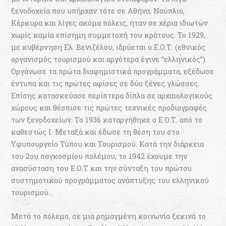
ξενοδοχεία που υπήρχαν τότε σε Αθήνα, Ναύπλιο,
Κέρκυρα και λίγες ακόμα πόλεις, ήταν σε χέρια ιδιωτών
χωρίς καμία επίσημη συμμετοχή του κράτους. Το 1929,
με κυβέρνηση Ελ. Βενιζέλου, ιδρύεται ο Ε.Ο.Τ. (εθνικός
οργανισμός τουρισμού και αργότερα έγινε “ελληνικός”).
Οργάνωσε τα πρώτα διαφημιστικά προγράμματα, εξέδωσε
έντυπα και τις πρώτες αφίσες σε δύο ξένες γλώσσες.
Επίσης κατασκεύασε περίπτερα δίπλα σε αρχαιολογικούς
χώρους και θέσπισε τις πρώτες τεχνικές προδιαγραφές
των ξενοδοχείων. Το 1936 καταργήθηκε ο Ε.Ο.Τ. από το
καθεστώς Ι. Μεταξά και έδωσε τη θέση του στο
Υφυπουργείο Τύπου και Τουρισμού. Κατά την διάρκεια
του 2ου παγκοσμίου πολέμου, το 1942 έχουμε την
ανασύσταση του Ε.Ο.Τ και την σύνταξη του πρώτου
συστηματικού προγράμματος ανάπτυξης του ελληνικού
τουρισμού.
Μετά το πόλεμο, σε μια ρημαγμένη κοινωνία ξεκινά το