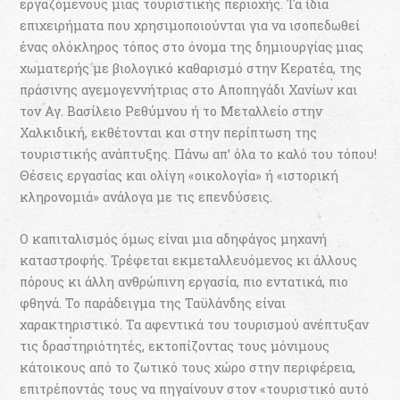
εργαζόμενους μιας τουριστικής περιοχής. Τα ίδια
επιχειρήματα που χρησιμοποιούνται για να ισοπεδωθεί
ένας ολόκληρος τόπος στο όνομα της δημιουργίας μιας
χωματερής με βιολογικό καθαρισμό στην Κερατέα, της
πράσινης ανεμογεννήτριας στο Αποπηγάδι Χανίων και
τον Αγ. Βασίλειο Ρεθύμνου ή το Μεταλλείο στην
Χαλκιδική, εκθέτονται και στην περίπτωση της
τουριστικής ανάπτυξης. Πάνω απ’ όλα το καλό του τόπου!
Θέσεις εργασίας και ολίγη «οικολογία» ή «ιστορική
κληρονομιά» ανάλογα με τις επενδύσεις.
Ο καπιταλισμός όμως είναι μια αδηφάγος μηχανή
καταστροφής. Τρέφεται εκμεταλλευόμενος κι άλλους
πόρους κι άλλη ανθρώπινη εργασία, πιο εντατικά, πιο
φθηνά. Το παράδειγμα της Ταϋλάνδης είναι
χαρακτηριστικό. Τα αφεντικά του τουρισμού ανέπτυξαν
τις δραστηριότητές, εκτοπίζοντας τους μόνιμους
κάτοικους από το ζωτικό τους χώρο στην περιφέρεια,
επιτρέποντάς τους να πηγαίνουν στον «τουριστικό αυτό