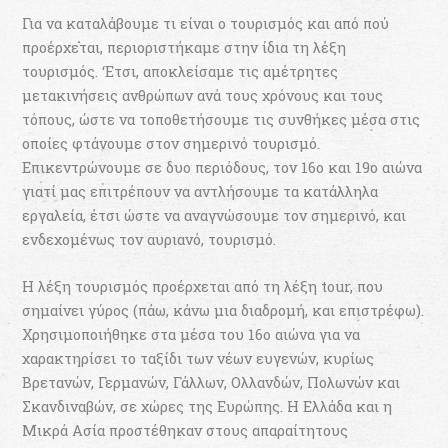
Για να καταλάβουμε τι είναι ο τουρισμός και από πού
προέρχεται, περιοριστήκαμε στην ίδια τη λέξη
τουρισμός. ‘Ετσι, αποκλείσαμε τις αμέτρητες
μετακινήσεις ανθρώπων ανά τους χρόνους και τους
τόπους, ώστε να τοποθετήσουμε τις συνθήκες μέσα στις
οποίες φτάνουμε στον σημερινό τουρισμό.
Επικεντρώνουμε σε δυο περιόδους, τον 16ο και 19ο αιώνα
γιατί μας επιτρέπουν να αντλήσουμε τα κατάλληλα
εργαλεία, έτσι ώστε να αναγνώσουμε τον σημερινό, και
ενδεχομένως τον αυριανό, τουρισμό.
Η λέξη τουρισμός προέρχεται από τη λέξη tour, που
σημαίνει γύρος (πάω, κάνω μια διαδρομή, και επιστρέφω).
Χρησιμοποιήθηκε στα μέσα του 16ο αιώνα για να
χαρακτηρίσει το ταξίδι των νέων ευγενών, κυρίως
Βρετανών, Γερμανών, Γάλλων, Ολλανδών, Πολωνών και
Σκανδιναβών, σε χώρες της Ευρώπης. Η Ελλάδα και η
Μικρά Ασία προστέθηκαν στους απαραίτητους