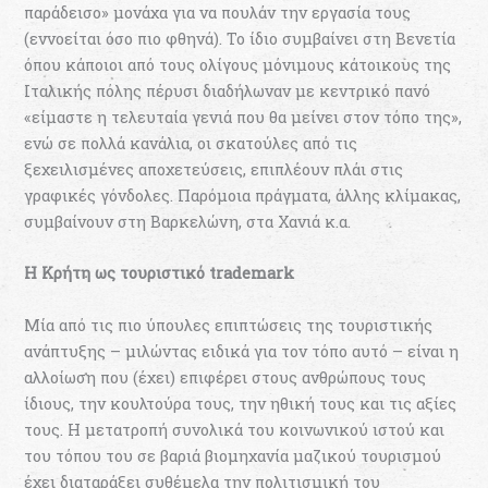
παράδεισο» μονάχα για να πουλάν την εργασία τους
(εννοείται όσο πιο φθηνά). Το ίδιο συμβαίνει στη Βενετία
όπου κάποιοι από τους ολίγους μόνιμους κάτοικους της
Ιταλικής πόλης πέρυσι διαδήλωναν με κεντρικό πανό
«είμαστε η τελευταία γενιά που θα μείνει στον τόπο της»,
ενώ σε πολλά κανάλια, οι σκατούλες από τις
ξεχειλισμένες αποχετεύσεις, επιπλέουν πλάι στις
γραφικές γόνδολες. Παρόμοια πράγματα, άλλης κλίμακας,
συμβαίνουν στη Βαρκελώνη, στα Χανιά κ.α.
Η Κρήτη ως τουριστικό trademark
Μία από τις πιο ύπουλες επιπτώσεις της τουριστικής
ανάπτυξης – μιλώντας ειδικά για τον τόπο αυτό – είναι η
αλλοίωση που (έχει) επιφέρει στους ανθρώπους τους
ίδιους, την κουλτούρα τους, την ηθική τους και τις αξίες
τους. Η μετατροπή συνολικά του κοινωνικού ιστού και
του τόπου του σε βαριά βιομηχανία μαζικού τουρισμού
έχει διαταράξει συθέμελα την πολιτισμική του