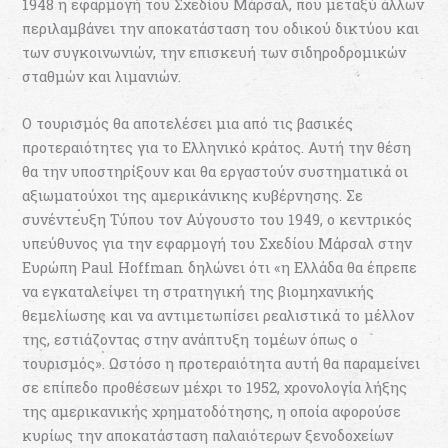
1948 η εφαρμογή του Σχεδίου Μάρσαλ, που μεταξύ άλλων
περιλαμβάνει την αποκατάσταση του οδικού δικτύου και
των συγκοινωνιών, την επισκευή των σιδηροδρομικών
σταθμών και λιμανιών.
Ο τουρισμός θα αποτελέσει μια από τις βασικές
προτεραιότητες για το Ελληνικό κράτος. Αυτή την θέση
θα την υποστηρίξουν και θα εργαστούν συστηματικά οι
αξιωματούχοι της αμερικάνικης κυβέρνησης. Σε
συνέντευξη Τύπου τον Αύγουστο του 1949, ο κεντρικός
υπεύθυνος για την εφαρμογή του Σχεδίου Μάρσαλ στην
Ευρώπη Paul Hoffman δηλώνει ότι «η Ελλάδα θα έπρεπε
να εγκαταλείψει τη στρατηγική της βιομηχανικής
θεμελίωσης και να αντιμετωπίσει ρεαλιστικά το μέλλον
της, εστιάζοντας στην ανάπτυξη τομέων όπως ο
τουρισμός». Ωστόσο η προτεραιότητα αυτή θα παραμείνει
σε επίπεδο προθέσεων μέχρι το 1952, χρονολογία λήξης
της αμερικανικής χρηματοδότησης, η οποία αφορούσε
κυρίως την αποκατάσταση παλαιότερων ξενοδοχείων