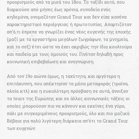
προορισμούς από τα μισά του 18ου. Το ταξίδι αυτό, που
διαρκούσε από μήνες έως χρόνια, συνοδεία ενός
κηδεμόνα, ονομαζόταν Grand Tour και δεν είχε κανένα
χαρακτηριστικό περιέργειας ή πρωτοτυπίας. Απαρτιζόταν
απ’ό,τι έπρεπε να γνωρίζει ένας νέος ευγενής της εποχής
(μαζί με τα εργαστήρια μεγάλων ζωγράφων, τα μνημεία,
και το σεξ) έτσι ώστε να έχει ακριβώς την ίδια κουλτούρα
και παιδεία με τους όμοιούς του. Γινόταν δηλαδή προς
κοινωνική επιβεβαίωση και αναγνώριση.
Από τον 19ο αιώνα όμως, η ταχύτητα, και αργότερα η
επιτάχυνση, που απέκτησαν τα μέσα μεταφοράς (τραίνα,
πλοία κτλ) και η ευκολότερη πρόσβαση σε αυτά, άνοιξαν
τα tours της Ευρώπης και σε άλλες κοινωνικές τάξεις οι
οποίες μπορούσαν πια να κάνουν και εκείνες ένα γύρο,
πάλι με συγκεριμένους προορισμούς, όλο και πιο μαζικά.
Βέβαια για πολύ λιγότερη διάρκεια απ’ότι τα Grand Tour
των ευγενών.