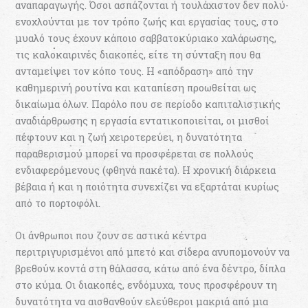
αναπαραγωγής. Όσοι ασπάζονται ή τουλάχιστον δεν πολύ-
ενοχλούνται με τον τρόπο ζωής και εργασίας τους, στο
μυαλό τους έχουν κάποιο σαββατοκύριακο χαλάρωσης,
τις καλοκαιρινές διακοπές, είτε τη σύνταξη που θα
ανταμείψει τον κόπο τους. Η «απόδραση» από την
καθημερινή ρουτίνα και καταπίεση προωθείται ως
δικαίωμα όλων. Παρόλο που σε περίοδο καπιταλιστικής
αναδιάρθρωσης η εργασία εντατικοποιείται, οι μισθοί
πέφτουν και η ζωή χειροτερεύει, η δυνατότητα
παραθερισμού μπορεί να προσφέρεται σε πολλούς
ενδιαφερόμενους (φθηνά πακέτα). Η χρονική διάρκεια
βέβαια ή και η ποιότητα συνεχίζει να εξαρτάται κυρίως
από το πορτοφόλι.
Οι άνθρωποι που ζουν σε αστικά κέντρα
περιτριγυρισμένοι από μπετό και σίδερα ανυπομονούν να
βρεθούν κοντά στη θάλασσα, κάτω από ένα δέντρο, δίπλα
στο κύμα. Οι διακοπές, ενδόμυχα, τους προσφέρουν τη
δυνατότητα να αισθανθούν ελεύθεροι μακριά από μια