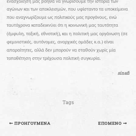
ενασχόληση
μάς
βοηθά
να
γνωρίσουμε
την
ιστορία
των
αγώνων
και
των
αποκλεισμών,
που
υφίσταντο
τα
υποκείμενα
,
που
αναγνωρίζουμε
ως
πολιτικούς
μας
προγόνους
ενώ
ταυτόχρονα
καταδεικνύει
ότι
η
κοινωνική
μας
ταυτότητα
,
(
,
,
)
(
έμφυλη
ταξική
εθνοτική
και
η
πολιτική
μας
οργάνωση
σε
,
,
.
.)
φεμινιστικές
αυτόνομες
αναρχικές
ομάδες
κ
α
είναι
,
απαραίτητες
αλλά
δεν
μπορούν
να
σταθούν
χωρίς
μία
.
τοποθέτηση
στην
τρέχουσα
πολιτική
συγκυρία
sinafi
Tags
ΠΡΟΗΓΟΎΜΕΝΑ
ΕΠΌΜΕΝΟ