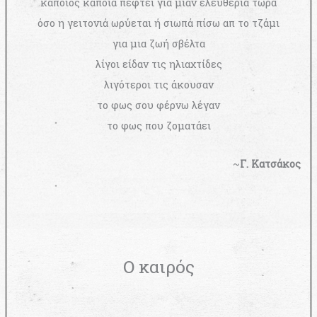
κάποιος κάποια πέφτει για μιαν ελευθερία τώρα
όσο η γειτονιά ωρύεται ή σιωπά πίσω απ το τζάμι
για μια ζωή σβέλτα
λίγοι είδαν τις ηλιαχτίδες
λιγότεροι τις άκουσαν
το φως σου φέρνω λέγαν
το φως που ζοματάει
~
Γ. Κατσάκος
Ο καιρός