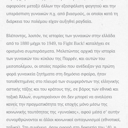
αφορούσε
μεταξύ
άλλων
την
εξασφάλιση
φαγητού
και
την
,
υπεράσπιση
γυναικών π.χ.
από
βιασμούς
οι
οποίοι
κατά
τη
.
διάρκεια
του
πολέμου
είχαν
αυξηθεί
ραγδαία
,
,
Βλέποντας
λοιπόν
τις
ιστορίες
των
γυναικών
στην
ελλάδα
1880
1949,
Fight
Back
!
από
το
μέχρι
το
το
καταλήγει
σε
.
ορισμένα
συμπεράσματα
Μελετώντας
αρχικά
την
ιστορία
των
γυναικών
του
κύκλου
της
Παρρέν,
και
αυτών
του
,
μεσοπολέμου
οι
οποίες
παρόλο
που
ανέδειξαν
για
πρώτη
,
φορά
γυναικεία
ζητήματα
στη
δημόσια
σφαίρα
ήταν
τοποθετημένες
στο
πλευρό
των
συμφερόντων
της
ελληνικής
,
αστικής
τάξης
και
του
κράτους
της
σε
βάρος
των
εθνικά
και
,
ταξικά
Άλλων
συμπεραίνουν
ότι
δεν
μπορεί
να
αναλύσει
κανείς
την
πραγματικότητα
της
εποχής
μόνο
μέσω
της
,
κοινωνικής
ταυτότητας
της
«γυναίκας»
αφού
μέσα
σ’ αυτήν
(
,
συναρθρώνονται
κι
άλλοι
κοινωνικοί
ανταγωνισμοί
εθνοτικοί
).
,
40,
ταξικοί
Στη
συνέχεια
όσον
αφορά
στη
δεκαετία
του
‘
η