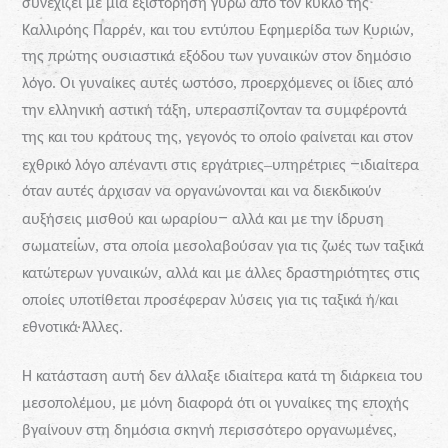
συνεχίζει
με
μία
εξιστόρηση
γύρω
από
τον
κύκλο
της
,
Καλλιρόης
Παρρέν,
και
του
εντύπου
Εφημερίδα
των
Κυριών
της
πρώτης
ουσιαστικά
εξόδου
των
γυναικών
στον
δημόσιο
.
,
λόγο
Οι
γυναίκες
αυτές
ωστόσο
προερχόμενες
οι
ίδιες
από
,
την
ελληνική
αστική
τάξη
υπερασπίζονταν
τα
συμφέροντά
,
της
και
του
κράτους
της
γεγονός
το
οποίο
φαίνεται
και
στον
–
–
εχθρικό
λόγο
απέναντι
στις
εργάτριες
υπηρέτριες
ιδιαίτερα
όταν
αυτές
άρχισαν
να
οργανώνονται
και
να
διεκδικούν
–
αυξήσεις
μισθού
και
ωραρίου
αλλά
και
με
την
ίδρυση
,
σωματείων
στα
οποία
μεσολαβούσαν
για
τις
ζωές
των
ταξικά
,
κατώτερων
γυναικών
αλλά
και
με
άλλες
δραστηριότητες
στις
/
οποίες
υποτίθεται
προσέφεραν
λύσεις
για
τις
ταξικά
ή
και
.
εθνοτικά
Άλλες
Η
κατάσταση
αυτή
δεν
άλλαξε
ιδιαίτερα
κατά
τη
διάρκεια
του
,
μεσοπολέμου
με
μόνη
διαφορά
ότι
οι
γυναίκες
της
εποχής
,
βγαίνουν
στη
δημόσια
σκηνή
περισσότερο
οργανωμένες