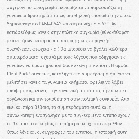
σύγχρονη
ιστοριογραφία
περιορίζεται
να
παρουσιάζει
τη
γυναικεία
δραστηριότητα
ως
μια
θηλυκή
εποποιία,
την
οποία
–
.
δημιούργησε
ο
ΕΑΜ
ΕΛΑΣ
και
στη
συνέχεια
ο
ΔΣΕ
Αν
(
εστιάσει
όμως
κανείς
στην
πολιτική
συγκυρία
εθνοκάθαρση
,
μειονοτήτων
κατάρρευση
πατριαρχικής
πυρηνικής
,
.
.)
οικογένειας
φτώχεια
κ
α
θα
μπορέσει
να
βγάλει
καλύτερα
συμπεράσματα,
σχετικά
με
τους
λόγους
που
οδήγησαν
τις
.
γυναίκες
να
δραστηριοποιηθούν
εκείνη
την
εποχή
Η
ομάδα
Fight
Back
!
,
συνεπώς,
καταλήγει
στο
συμπέρασμα
ότι
για
να
,
μελετήσει
κανείς
τα
γυναικεία
κινήματα
οφείλει
να
λάβει
:
,
υπόψη
τρεις
άξονες
Την
κοινωνική
ταυτότητα
την
πολιτική
.
οργάνωση
και
την
τοποθέτηση
στην
πολιτική
συγκυρία
Από
,
εκεί
και
πέρα
βέβαια
τα
συμπεράσματα
αυτά
και
η
συνολικότερη
ενασχόληση
με
το
συγκεκριμένο
έντυπο
έχουν
.
το
βλέμμα
τους
κυρίως
στο
σήμερα,
κι
όχι
στο
παρελθόν
,
Όπως
λένε
και
οι
συγγραφείς
του
εντύπου
η
ιστορική
αυτή