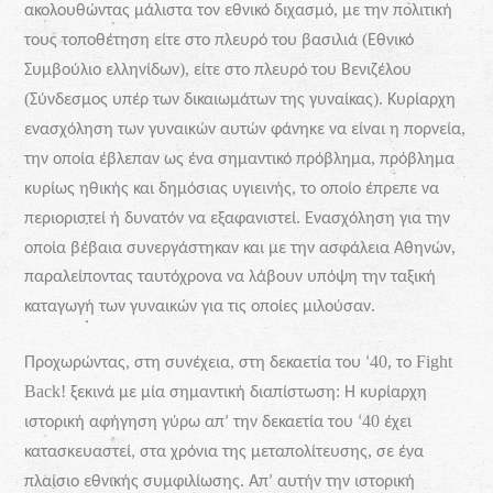
,
ακολουθώντας
μάλιστα
τον
εθνικό
διχασμό
με
την
πολιτική
(
τους
τοποθέτηση
είτε
στο
πλευρό
του
βασιλιά
Εθνικό
),
Συμβούλιο
ελληνίδων
είτε
στο
πλευρό
του
Βενιζέλου
(
).
Σύνδεσμος
υπέρ
των
δικαιωμάτων
της
γυναίκας
Κυρίαρχη
,
ενασχόληση
των
γυναικών
αυτών
φάνηκε
να
είναι
η
πορνεία
,
την
οποία
έβλεπαν
ως
ένα
σημαντικό
πρόβλημα
πρόβλημα
,
κυρίως
ηθικής
και
δημόσιας
υγιεινής
το
οποίο
έπρεπε
να
.
περιοριστεί
ή
δυνατόν
να
εξαφανιστεί
Ενασχόληση
για
την
,
οποία
βέβαια
συνεργάστηκαν
και
με
την
ασφάλεια
Αθηνών
παραλείποντας
ταυτόχρονα
να
λάβουν
υπόψη
την
ταξική
.
καταγωγή
των
γυναικών
για
τις
οποίες
μιλούσαν
40,
Fight
Προχωρώντας,
στη
συνέχεια,
στη
δεκαετία
του
‘
το
Back
!
:
ξεκινά
με
μία
σημαντική
διαπίστωση
Η
κυρίαρχη
40
ιστορική
αφήγηση
γύρω
απ’ την
δεκαετία
του
‘
έχει
,
κατασκευαστεί,
στα
χρόνια
της
μεταπολίτευσης
σε
ένα
.
πλαίσιο
εθνικής
συμφιλίωσης
Απ’
αυτήν
την
ιστορική