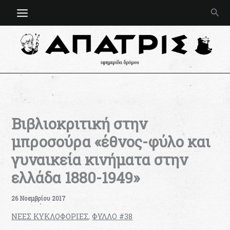
Μετάβαση
Ανα
στο
περιεχόμενο
Βιβλιοκριτική στην
μπροσούρα «έθνος-φύλο και
γυναικεία κινήματα στην
ελλάδα 1880-1949»
26 Νοεμβρίου 2017
ΝΕΕΣ ΚΥΚΛΟΦΟΡΙΕΣ
,
ΦΥΛΛΟ #38