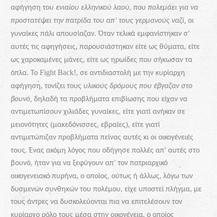
αφήγηση
του
ενιαίου
ελληνικού
λαού,
που
πολεμάει
για
να
,
προστατέψει
την
πατρίδα
του
απ’ τους
γερμανούς
ναζί
οι
.
γυναίκες
πάλι
απουσίαζαν
Όταν
τελικά
εμφανίστηκαν
σ’
,
,
αυτές
τις
αφηγήσεις
παρουσιάστηκαν
είτε
ως
θύματα
είτε
,
ως
χαροκαμένες
μάνες
είτε
ως
ηρωίδες
που
σήκωσαν
τα
.
Fight
Back
!,
όπλα
Το
σε
αντιδιαστολή
με
την
κυρίαρχη
,
αφήγηση
τονίζει
τους
υλικούς
δρόμους
που
έβγαζαν
στο
,
βουνό
δηλαδή
τα
προβλήματα
επιβίωσης
που
είχαν
να
αντιμετωπίσουν
χιλιάδες
γυναίκες,
είτε
γιατί
ανήκαν
σε
(
,
),
μειονότητες
μακεδόνισσες
εβραίες
είτε
γιατί
αντιμετώπιζαν
προβλήματα
πείνας
αυτές
κι
οι
οικογένειές
.
τους
Ένας
ακόμη
λόγος
που
οδήγησε
πολλές
απ’ αυτές
στο
βουνό,
ήταν
για
να
ξεφύγουν
απ’ τον
πατριαρχικό
,
,
οικογενειακό
πυρήνα
ο
οποίος,
ούτως
ή
άλλως
λόγω
των
,
,
δυσμενών
συνθηκών
του
πολέμου
είχε
υποστεί
πλήγμα
με
τους
άντρες
να
δυσκολεύονται
πια
να
επιτελέσουν
τον
,
κυρίαρχο
ρόλο
τους
μέσα
στην
οικογένεια
ο
οποίος