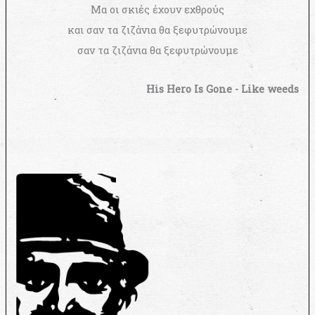
Μα οι σκιές έχουν εχθρούς
και σαν τα ζιζάνια θα ξεφυτρώνουμε
σαν τα ζιζάνια θα ξεφυτρώνουμε
His Hero Is Gone - Like weeds