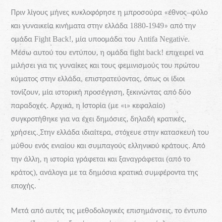
–
Πριν
λίγους
μήνες
κυκλοφόρησε
η
μπροσούρα
«έθνος
φύλο
1880-1949
και
γυναικεία
κινήματα
στην
ελλάδα
»
από
την
Fight
Back
!,
Antifa
Negative
.
ομάδα
μία
υποομάδα
του
,
fight
back
!
Μέσω
αυτού
του
εντύπου
η
ομάδα
επιχειρεί
να
μιλήσει
για
τις
γυναίκες
και
τους
φεμινισμούς
του
πρώτου
,
κύματος
στην
ελλάδα,
επιστρατεύοντας
όπως
οι
ίδιοι
,
,
τονίζουν
μία
ιστορική
προσέγγιση
ξεκινώντας
από
δύο
.
,
(
)
παραδοχές
Αρχικά
η
Ιστορία
με
«ι»
κεφαλαίο
,
,
συγκροτήθηκε
για
να
έχει
δημόσιες
δηλαδή
κρατικές
.
,
χρήσεις
Στην
ελλάδα
ιδιαίτερα
στόχευε
στην
κατασκευή
του
.
μύθου
ενός
ενιαίου
και
συμπαγούς
ελληνικού
κράτους
Από
,
(
την
άλλη
η
ιστορία
γράφεται
και
ξαναγράφεται
από
το
),
κράτος
ανάλογα
με
τα
δημόσια
κρατικά
συμφέροντα
της
.
εποχής
,
Μετά
από
αυτές
τις
μεθοδολογικές
επισημάνσεις
το
έντυπο