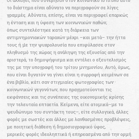
Οι αλλαγές που συνέβησαν στον κοινωνικό ιστό όλο αυτό
το διάστημα είναι αδύνατο να περιγραφούν σε λίγες
γραμμές. Αδύνατο, επίσης, είναι να περιγραφεί επαρκώς
η ένταση και η ύφεση των κοινωνικών παθών,
όπως συντελέστηκε κατά τη διάρκεια των
αντιμνημονιακών ταραχών μέχρι –και μετά– την ήττα
τους ή με την ψυχρολουσία που επιφύλασσε στον
πληθυσμό της χώρας η ανάληψη της εξουσίας από την
αριστερά, το δημοψήφισμα και εντέλει ο εξευτελισμός
της με την υπογραφή του τρίτου μνημονίου. Αυτό, όμως,
που είναι δυνατόν να γίνει είναι η συρραφή κειμένων σε
ένα βιβλίο, κάτι σαν στιγμιαίες φωτογραφίες των
κοινωνικών γεγονότων, που πραγματεύονται τις
εκφάνσεις και τις συνέπειες της οικονομικής κρίσης
την τελευταία επταετία. Κείμενα, είτε ατομικά–με το
ψευδώνυμο του συντάκτη τους–, είτε συλλογικά, άλλες
φορές με σωστές και άλλες με λανθασμένες προβλέψεις,
με ποιητική διάθεση ή δημοσιογραφικό ύφος,
μερικές φορές ιδεοληπτικά ή επηρεασμένα από την ορμή