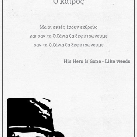
Ο καιρός
Μα οι σκιές έχουν εχθρούς
και σαν τα ζιζάνια θα ξεφυτρώνουμε
σαν τα ζιζάνια θα ξεφυτρώνουμε
His Hero Is Gone - Like weeds