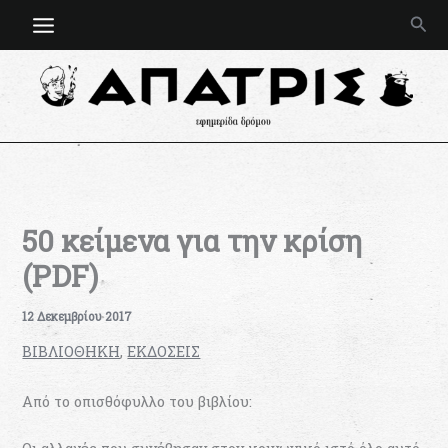
Μετάβαση
Ανα
στο
περιεχόμενο
50 κείμενα για την κρίση
(PDF)
12 Δεκεμβρίου 2017
ΒΙΒΛΙΟΘΗΚΗ
,
ΕΚΔΟΣΕΙΣ
Από το οπισθόφυλλο του βιβλίου: