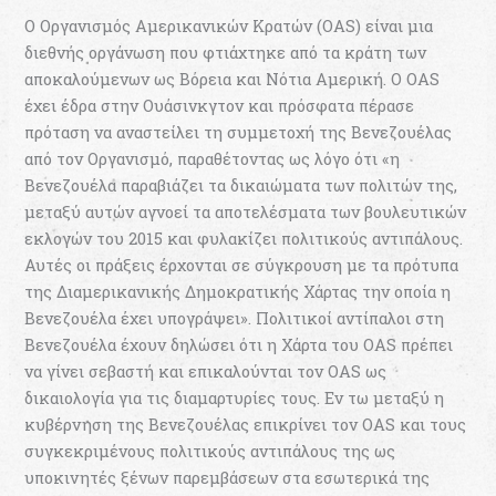
O Οργανισμός Αμερικανικών Κρατών (OAS) είναι μια
διεθνής οργάνωση που φτιάχτηκε από τα κράτη των
απoκαλούμενων ως Βόρεια και Νότια Αμερική. Ο OAS
έχει έδρα στην Ουάσινκγτον και πρόσφατα πέρασε
πρόταση να αναστείλει τη συμμετοχή της Βενεζουέλας
από τον Οργανισμό, παραθέτοντας ως λόγο ότι «η
Βενεζουέλα παραβιάζει τα δικαιώματα των πολιτών της,
μεταξύ αυτών αγνοεί τα αποτελέσματα των βουλευτικών
εκλογών του 2015 και φυλακίζει πολιτικούς αντιπάλους.
Αυτές οι πράξεις έρχονται σε σύγκρουση με τα πρότυπα
της Διαμερικανικής Δημοκρατικής Χάρτας την οποία η
Βενεζουέλα έχει υπογράψει». Πολιτικοί αντίπαλοι στη
Βενεζουέλα έχουν δηλώσει ότι η Χάρτα του ΟΑS πρέπει
να γίνει σεβαστή και επικαλούνται τον OAS ως
δικαιολογία για τις διαμαρτυρίες τους. Εν τω μεταξύ η
κυβέρνηση της Βενεζουέλας επικρίνει τον ΟΑS και τους
συγκεκριμένους πολιτικούς αντιπάλους της ως
υποκινητές ξένων παρεμβάσεων στα εσωτερικά της