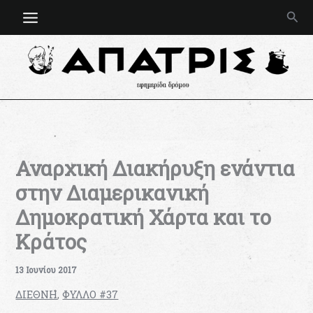
Μετάβαση
Ανα
στο
περιεχόμενο
Αναρχική Διακήρυξη ενάντια
στην Διαμερικανική
Δημοκρατική Χάρτα και το
Κράτος
13 Ιουνίου 2017
ΔΙΕΘΝΗ
,
ΦΥΛΛΟ #37