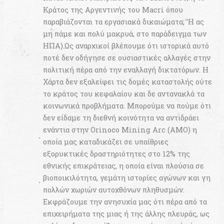
Κράτος της Αργεντινής του Macri όπου
παραβιάζονται τα εργασιακά δικαιώματα; ’Η ας
μη πάμε και πολύ μακρυά, στο παράδειγμα των
ΗΠΑ).Ως αναρχικοί βλέπουμε ότι ιστορικά αυτό
ποτέ δεν οδήγησε σε ουσιαστικές αλλαγές στην
πολιτική πέρα από την εναλλαγή δικτατόρων. Η
Χάρτα δεν εξαλείφει τις δομές καταστολής ούτε
το κράτος του κεφαλαίου και δε αντανακλά τα
κοινωνικά προβλήματα. Μπορούμε να πούμε ότι
δεν είδαμε τη διεθνή κοινότητα να αντιδράει
ενάντια στην Orinoco Mining Arc (AMO) η
οποία μας καταδικάζει σε υπαίθριες
εξορυκτικές δραστηριότητες στο 12% της
εθνικής επικράτειας, η οποία είναι πλούσια σε
βιοποικιλότητα, γεμάτη ιστορίες αγώνων και γη
πολλών χωριών αυτοχθόνων πληθυσμών.
Εκφράζουμε την ανησυχία μας ότι πέρα από τα
επιχειρήματα της μιας ή της άλλης πλευράς, ως