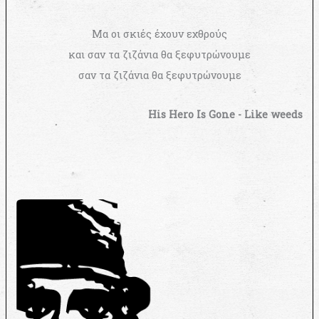
Μα οι σκιές έχουν εχθρούς
και σαν τα ζιζάνια θα ξεφυτρώνουμε
σαν τα ζιζάνια θα ξεφυτρώνουμε
His Hero Is Gone - Like weeds