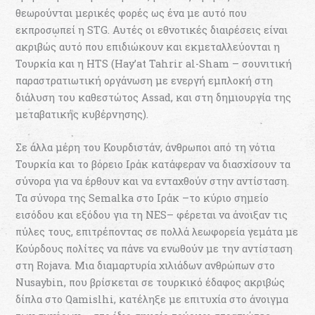
θεωρούνται μερικές φορές ως ένα με αυτό που
εκπροσωπεί η STG. Αυτές οι εθνοτικές διαιρέσεις είναι
ακριβώς αυτό που επιδιώκουν και εκμεταλλεύονται η
Τουρκία και η HTS (Hay’at Tahrir al-Sham – σουνιτική
παραστρατιωτική οργάνωση με ενεργή εμπλοκή στη
διάλυση του καθεστώτος Assad, και στη δημιουργία της
μεταβατικής κυβέρνησης).
Σε άλλα μέρη του Κουρδιστάν, άνθρωποι από τη νότια
Τουρκία και το βόρειο Ιράκ κατάφεραν να διασχίσουν τα
σύνορα για να έρθουν και να ενταχθούν στην αντίσταση.
Τα σύνορα της Semalka στο Ιράκ –το κύριο σημείο
εισόδου και εξόδου για τη NES– φέρεται να άνοιξαν τις
πύλες τους, επιτρέποντας σε πολλά λεωφορεία γεμάτα με
Κούρδους πολίτες να πάνε να ενωθούν με την αντίσταση
στη Rojava. Μια διαμαρτυρία χιλιάδων ανθρώπων στο
Nusaybin, που βρίσκεται σε τουρκικό έδαφος ακριβώς
δίπλα στο Qamislhi, κατέληξε με επιτυχία στο άνοιγμα