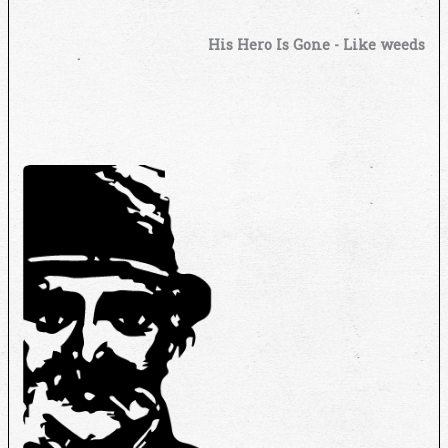
His Hero Is Gone - Like weeds