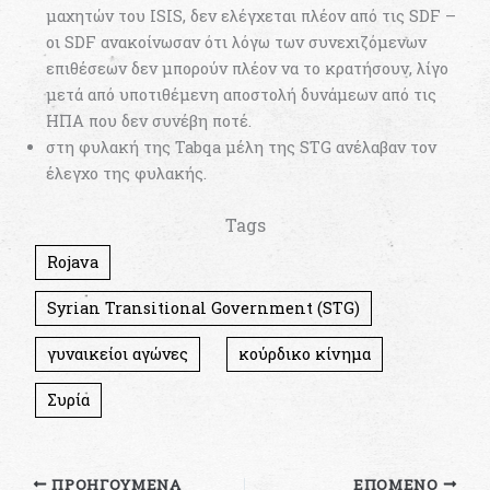
μαχητών του ISIS, δεν ελέγχεται πλέον από τις SDF –
οι SDF ανακοίνωσαν ότι λόγω των συνεχιζόμενων
επιθέσεων δεν μπορούν πλέον να το κρατήσουν, λίγο
μετά από υποτιθέμενη αποστολή δυνάμεων από τις
ΗΠΑ που δεν συνέβη ποτέ.
στη φυλακή της Tabqa μέλη της STG ανέλαβαν τον
έλεγχο της φυλακής.
Tags
Rojava
Syrian Transitional Government (STG)
γυναικείοι αγώνες
κούρδικο κίνημα
Συρία
ΠΡΟΗΓΟΎΜΕΝΑ
ΕΠΌΜΕΝΟ