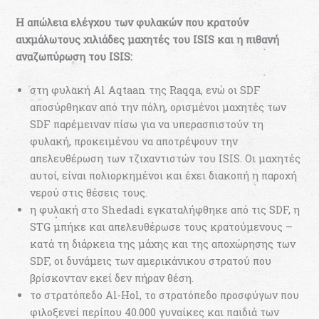
Η απώλεια ελέγχου των φυλακών που κρατούν
αιχμάλωτους χιλιάδες μαχητές του ISIS και η πιθανή
αναζωπύρωση του ISIS:
στη φυλακή Al Aqtaan της Raqqa, ενώ οι SDF
αποσύρθηκαν από την πόλη, ορισμένοι μαχητές των
SDF παρέμειναν πίσω για να υπερασπιστούν τη
φυλακή, προκειμένου να αποτρέψουν την
απελευθέρωση των τζιχαντιστών του ISIS. Οι μαχητές
αυτοί, είναι πολιορκημένοι και έχει διακοπή η παροχή
νερού στις θέσεις τους.
η φυλακή στο Shedadi εγκαταλήφθηκε από τις SDF, η
STG μπήκε και απελευθέρωσε τους κρατούμενους –
κατά τη διάρκεια της μάχης και της αποχώρησης των
SDF, οι δυνάμεις των αμερικάνικου στρατού που
βρίσκονταν εκεί δεν πήραν θέση.
το στρατόπεδο Al-Hol, το στρατόπεδο προσφύγων που
φιλοξενεί περίπου 40.000 γυναίκες και παιδιά των