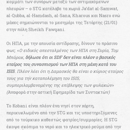
κομμάτι των συνόρων μεταξύ των αντιμαχόμενων
πλευρών – ο STG κατέλαβε τα χωριά Ja’dat al-Samwat,
al-Qubba, al-Hamdash, al-Sana, Kharous και Nasro ενώ
μάχες σημειώνονται το μεσημέρι της Τετάρτης (21/01)
στην πόλη Sheikh Fawqani.
Οι ΗΠΑ, με την απουσία αντίδρασης, δίνουν το πράσινο
φως: «
Ο ειδικός απεσταλμένος των ΗΠΑ στη Συρία, Τομ
Μπάρακ,
δήλωσε ότι οι SDF δεν είναι πλέον ο βασικός
εταίρος του συνασπισμού των ΗΠΑ στη μάχη κατά του
ISIS
. Πλέον λέει ότι η Δαμασκός θα είναι ο κύριος εταίρος
τους για την καταπολέμηση του ISIS,
συμπεριλαμβανομένης της επίβλεψης των φυλακών»
(
Αναφορά στην αστική Εφημερίδα των Συντακτών
)
Το Kobani είναι πλέον ένα νησί στον χάρτη,
περικυκλωμένο από την STG και τις υποστηριζόμενες
από το τούρκικο καθεστώς φατρίες/συμμορίες. Η STG
έκοψε σκόπιμα το νερό και το ηλεκτρικό ρεύμα από την