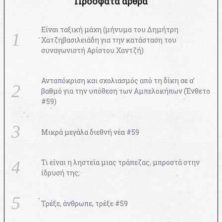
Πρόσφατα άρθρα
Είναι ταξική μάχη (μήνυμα του Δημήτρη
Χατζηβασιλειάδη για την κατάσταση του
συναγωνιστή Αρίστου Χαντζή)
Ανταπόκριση και σχολιασμός από τη δίκη σε α’
βαθμό για την υπόθεση των Αμπελοκήπων (Ένθετο
#59)
Μικρά μεγάλα διεθνή νέα #59
Τι είναι η ληστεία μιας τράπεζας, μπροστά στην
ίδρυσή της;
Τρέξε, άνθρωπε, τρέξε #59