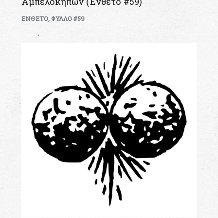
Αμπελοκήπων (Ένθετο #59)
ΕΝΘΕΤΟ
,
ΦΥΛΛΟ #59