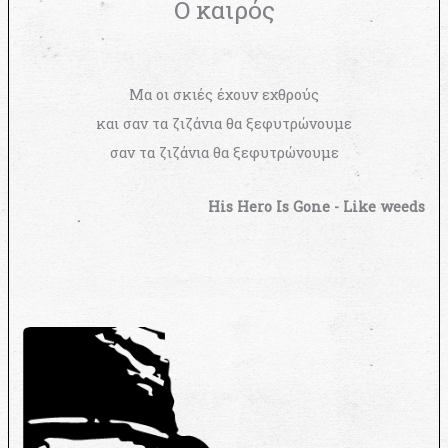
Ο καιρός
Μα οι σκιές έχουν εχθρούς
και σαν τα ζιζάνια θα ξεφυτρώνουμε
σαν τα ζιζάνια θα ξεφυτρώνουμε
His Hero Is Gone - Like weeds