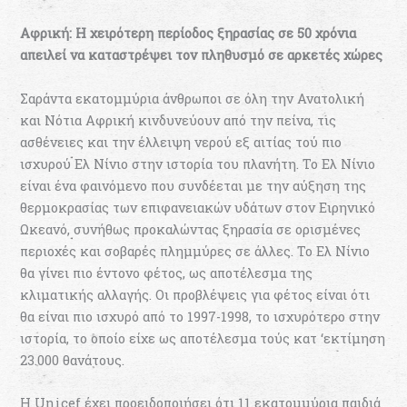
Αφρική: Η χειρότερη περίοδος ξηρασίας σε 50 χρόνια
απειλεί να καταστρέψει τον πληθυσμό σε αρκετές χώρες
Σαράντα εκατομμύρια άνθρωποι σε όλη την Ανατολική
και Νότια Αφρική κινδυνεύουν από την πείνα, τις
ασθένειες και την έλλειψη νερού εξ αιτίας τού πιο
ισχυρού Ελ Νίνιο στην ιστορία του πλανήτη. Το Ελ Νίνιο
είναι ένα φαινόμενο που συνδέεται με την αύξηση της
θερμοκρασίας των επιφανειακών υδάτων στον Ειρηνικό
Ωκεανό, συνήθως προκαλώντας ξηρασία σε ορισμένες
περιοχές και σοβαρές πλημμύρες σε άλλες. Το Ελ Νίνιο
θα γίνει πιο έντονο φέτος, ως αποτέλεσμα της
κλιματικής αλλαγής. Οι προβλέψεις για φέτος είναι ότι
θα είναι πιο ισχυρό από το 1997-1998, το ισχυρότερο στην
ιστορία, το οποίο είχε ως αποτέλεσμα τούς κατ ‘εκτίμηση
23.000 θανάτους.
Η Unicef έχει προειδοποιήσει ότι 11 εκατομμύρια παιδιά