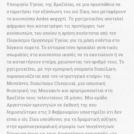
Υπουργείο Υγείας της Βραζιλίας, σε μια προσπάθεια να
σταματήσει την εξάπλωση του ιού Ζίκα, που μεταφέρουν
τα κουνούπια Aedes aegypti. Το pyriproxifen αποτελεί
φάρμακο που καταστρέφει τις προνύμφες των
κουνουπιών, του οποίου η χρήση συνίσταται από τον
Παγκόσμιο Οργανισμό Υγείας για τη μάχη ενάντια στο
δάγκειο πυρετό. Το εντομοκτόνο προκαλεί γενετικές
ανωμαλίες στα κουνούπια ικανές να τα σκοτώσουν ή να
τα καταστήσουν στείρα, μειώνοντας τον αριθμό τους. Το
pyriproxifen, με την εμπορική ονομασία SumiLarv,
παρασκευάζεται από τον «στρατηγικό εταίρο» της
Μονσάντο, Sumitomo Chemical, μια ιαπωνική
θυγατρική της Monsanto και χρησιμοποιείται στη
Βραζιλία τους τελευταίους 18 μήνες. Μια ομάδα
Αργεντινών ερευνητών σε έκθεσή της που
δημοσιεύτηκε στις 3 Φεβρουαρίου υποστηρίζει ότι δεν
είναι ο ιός Ζίκα υπεύθυνος για τη δραματική αύξηση
στην κρανιοεγκεφαλική ατροφία των νεογέννητων.
Σύμφωνα όμως με τους Αργεντίνους ερευνητές, «το