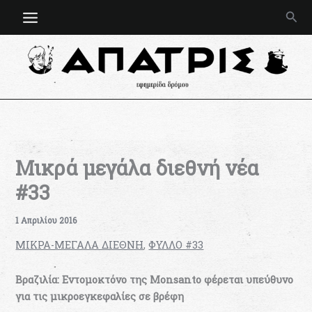
Μετάβαση
Ανα
στο
περιεχόμενο
Μικρά μεγάλα διεθνή νέα
#33
1 Απριλίου 2016
ΜΙΚΡΑ-ΜΕΓΑΛΑ ΔΙΕΘΝΗ
,
ΦΥΛΛΟ #33
Βραζιλία: Εντομοκτόνο της Monsanto φέρεται υπεύθυνο
για τις μικροεγκεφαλίες σε βρέφη