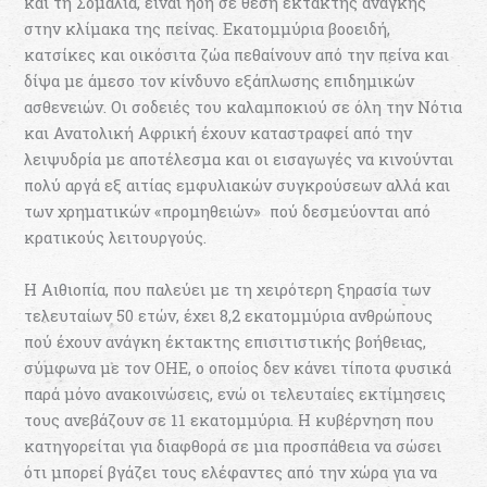
και τη Σομαλία, είναι ήδη σε θέση έκτακτης ανάγκης
στην κλίμακα της πείνας. Εκατομμύρια βοοειδή,
κατσίκες και οικόσιτα ζώα πεθαίνουν από την πείνα και
δίψα με άμεσο τον κίνδυνο εξάπλωσης επιδημικών
ασθενειών. Οι σοδειές του καλαμποκιού σε όλη την Νότια
και Ανατολική Αφρική έχουν καταστραφεί από την
λειψυδρία με αποτέλεσμα και οι εισαγωγές να κινούνται
πολύ αργά εξ αιτίας εμφυλιακών συγκρούσεων αλλά και
των χρηματικών «προμηθειών» πού δεσμεύονται από
κρατικούς λειτουργούς.
Η Αιθιοπία, που παλεύει με τη χειρότερη ξηρασία των
τελευταίων 50 ετών, έχει 8,2 εκατομμύρια ανθρώπους
πού έχουν ανάγκη έκτακτης επισιτιστικής βοήθειας,
σύμφωνα με τον ΟΗΕ, ο οποίος δεν κάνει τίποτα φυσικά
παρά μόνο ανακοινώσεις, ενώ οι τελευταίες εκτίμησεις
τους ανεβάζουν σε 11 εκατομμύρια. Η κυβέρνηση που
κατηγορείται για διαφθορά σε μια προσπάθεια να σώσει
ότι μπορεί βγάζει τους ελέφαντες από την χώρα για να