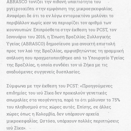
ABRASCO τονίζει την πιθανή υπαιτιότητα του
pyriproxifen στην εμφάνιση της μικροεγκεφαλίας.
Αναφέρει δε ότι το εν λόγω εντομοκτόνο μολύνει το
περιβάλλον χωρίς καν να περιορίζει τον αριθμό των
κουνουπιών. Επιπρόσθετα στην έκθεση του PCST, τον
Ιανουάριο του 2016, η Ένωση Βραζιλίας Συλλογικής
Υγείας (ABRASCO) δημοσίευσε μια ανοιχτή επιστολή
προς τον λαό της Βραζιλίας, αμφισβητώντας τη γραμμική
ανάλυση που πραγματοποιήθηκε από το Υπουργείο Υγείας
της Βραζιλίας, η οποία συνδέει τον ιό Ζήκα με τις
αναδυόμενες συγγενείς δυσπλασίες.
Σύμφωνα με την έκθεση του PCST: «Προηγούμενες
επιδημίες του ιού Ζίκα δεν προκαλούν γενετικές
ανωμαλίες στα νεογέννητα, παρά το ότι μόλυναν το 75%
του πληθυσμού στις χώρες αυτές. Επίσης, σε άλλες
χώρες όπως η Κολομβία, δεν υπάρχουν αρχεία
μικροκεφαλίας. Ωστόσο, υπάρχουν πολλές περιπτώσεις
ιού Ζίκα».