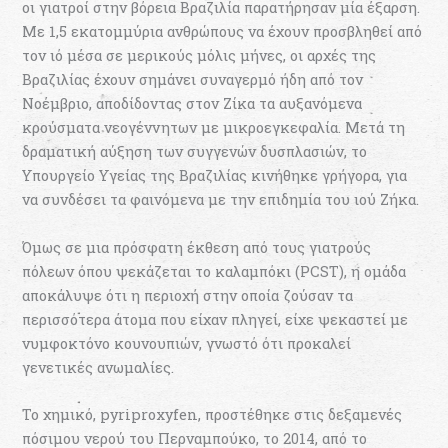
οι γιατροί στην βόρεια Βραζιλία παρατήρησαν μία έξαρση.
Με 1,5 εκατομμύρια ανθρώπους να έχουν προσβληθεί από
τον ιό μέσα σε μερικούς μόλις μήνες, οι αρχές της
Βραζιλίας έχουν σημάνει συναγερμό ήδη από τον
Νοέμβριο, αποδίδοντας στον Ζίκα τα αυξανόμενα
κρούσματα νεογέννητων με μικροεγκεφαλία. Μετά τη
δραματική αύξηση των συγγενών δυσπλασιών, το
Υπουργείο Υγείας της Βραζιλίας κινήθηκε γρήγορα, για
να συνδέσει τα φαινόμενα με την επιδημία του ιού Ζήκα.
Όμως σε μια πρόσφατη έκθεση από τους γιατρούς
πόλεων όπου ψεκάζεται το καλαμπόκι (PCST), η ομάδα
αποκάλυψε ότι η περιοχή στην οποία ζούσαν τα
περισσότερα άτομα που είχαν πληγεί, είχε ψεκαστεί με
νυμφοκτόνο κουνουπιών, γνωστό ότι προκαλεί
γενετικές ανωμαλίες.
Το χημικό, pyriproxyfen, προστέθηκε στις δεξαμενές
πόσιμου νερού του Περναμπούκο, το 2014, από το