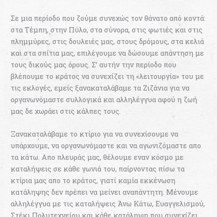
Σε μια περίοδο που ζούμε συνεχώς τον θάνατο από κοντά:
στα Τέμπη, στην Πύλο, στα σύνορα, στις φωτιές και στις
πλημμύρες, στις δουλειές μας, στους δρόμους, στα κελιά
και στα σπίτια μας, επιλέγουμε να δώσουμε απάντηση με
τους δικούς μας όρους. Σ’ αυτήν την περίοδο που
βλέπουμε το κράτος να συνεχίζει τη «λειτουργία» του με
τις εκλογές, εμείς ξανακαταλάβαμε τα Ζιζάνια για να
οργανωνόμαστε συλλογικά και αλληλέγγυα αφού η ζωή
μας δε χωράει στις κάλπες τους.
Ξανακαταλάβαμε το κτίριο για να συνεχίσουμε να
υπάρχουμε, να οργανωνόμαστε και να αγωνιζόμαστε απο
τα κάτω. Απο πλευράς μας, θέλουμε εναν κόσμο με
καταλήψεις σε κάθε γωνιά του, παίρνοντας πίσω τα
κτίρια μας απο το κράτος, γιατί καμία εκκένωση
κατάληψης δεν πρέπει να μείνει αναπάντητη. Μένουμε
αλληλέγγυα με τις καταλήψεις Άνω Κάτω, Ευαγγελισμού,
Στέκι Πολυτεχνείου και κάθε κατάληψη που συνεχίζει