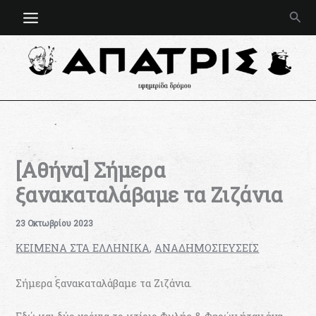
Μετάβαση
Ανα
στο
περιεχόμενο
[Αθήνα] Σήμερα
ξανακαταλάβαμε τα Ζιζάνια
23 Οκτωβρίου 2023
KEIMENA ΣΤΑ ΕΛΛΗΝΙΚΑ
,
ΑΝΑΔΗΜΟΣΙΕΥΣΕΙΣ
Σήμερα ξανακαταλάβαμε τα Ζιζάνια.