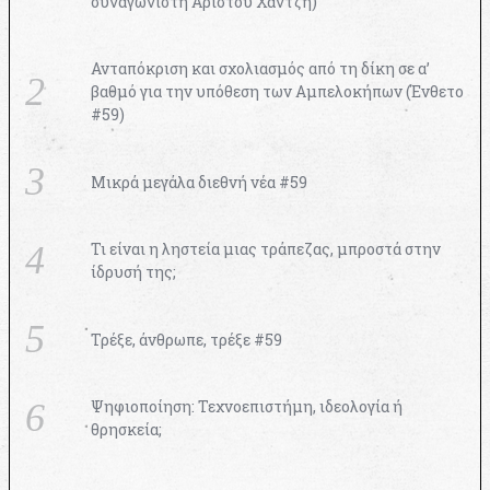
συναγωνιστή Αρίστου Χαντζή)
Ανταπόκριση και σχολιασμός από τη δίκη σε α’
βαθμό για την υπόθεση των Αμπελοκήπων (Ένθετο
#59)
Μικρά μεγάλα διεθνή νέα #59
Τι είναι η ληστεία μιας τράπεζας, μπροστά στην
ίδρυσή της;
Τρέξε, άνθρωπε, τρέξε #59
Ψηφιοποίηση: Τεχνοεπιστήμη, ιδεολογία ή
θρησκεία;