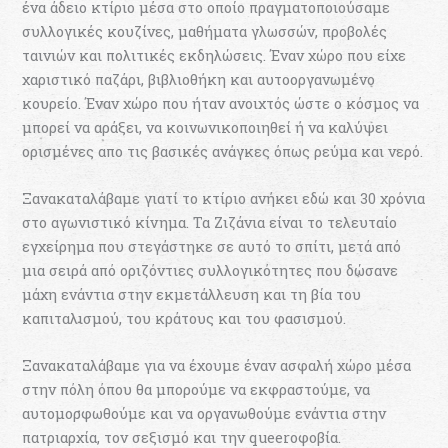
ένα άδειο κτίριο μέσα στο οποίο πραγματοποιούσαμε
συλλογικές κουζίνες, μαθήματα γλωσσών, προβολές
ταινιών και πολιτικές εκδηλώσεις. Έναν χώρο που είχε
χαριστικό παζάρι, βιβλιοθήκη και αυτοοργανωμένο
κουρείο. Έναν χώρο που ήταν ανοιχτός ώστε ο κόσμος να
μπορεί να αράξει, να κοινωνικοποιηθεί ή να καλύψει
ορισμένες απο τις βασικές ανάγκες όπως ρεύμα και νερό.
Ξανακαταλάβαμε γιατί το κτίριο ανήκει εδώ και 30 χρόνια
στο αγωνιστικό κίνημα. Τα Ζιζάνια είναι το τελευταίο
εγχείρημα που στεγάστηκε σε αυτό το σπίτι, μετά από
μια σειρά από οριζόντιες συλλογικότητες που δώσανε
μάχη ενάντια στην εκμετάλλευση και τη βία του
καπιταλισμού, του κράτους και του φασισμού.
Ξανακαταλάβαμε για να έχουμε έναν ασφαλή χώρο μέσα
στην πόλη όπου θα μπορούμε να εκφραστούμε, να
αυτομορφωθούμε και να οργανωθούμε ενάντια στην
πατριαρχία, τον σεξισμό και την queeroφοβία.