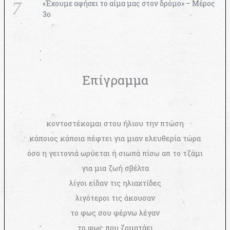
«Έχουμε αφήσει το αίμα μας στον δρόμο» – Μέρος
3ο
Επίγραμμα
κοντοστέκομαι στου ήλιου την πτώση
κάποιος κάποια πέφτει για μιαν ελευθερία τώρα
όσο η γειτονιά ωρύεται ή σιωπά πίσω απ το τζάμι
για μια ζωή σβέλτα
λίγοι είδαν τις ηλιαχτίδες
λιγότεροι τις άκουσαν
το φως σου φέρνω λέγαν
το φως που ζοματάει