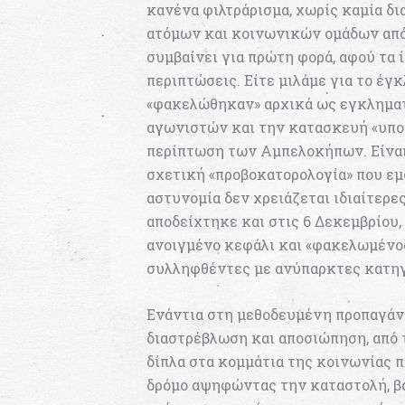
κανένα φιλτράρισμα, χωρίς καμία δ
ατόμων και κοινωνικών ομάδων από
συμβαίνει για πρώτη φορά, αφού τα
περιπτώσεις. Είτε μιλάμε για το έγ
«φακελώθηκαν» αρχικά ως εγκληματ
αγωνιστών και την κατασκευή «υπο
περίπτωση των Αμπελοκήπων. Είναι 
σχετική «προβοκατορολογία» που εμφ
αστυνομία δεν χρειάζεται ιδιαίτερες
αποδείχτηκε και στις 6 Δεκεμβρίου,
ανοιγμένο κεφάλι και «φακελωμένος
συλληφθέντες με ανύπαρκτες κατηγ
Ενάντια στη μεθοδευμένη προπαγάν
διαστρέβλωση και αποσιώπηση, από 
δίπλα στα κομμάτια της κοινωνίας 
δρόμο αψηφώντας την καταστολή, βά