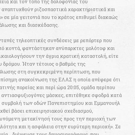
εια και τον τόπο της δολοφονίας του
ν αναπτυχθούν ριζοσπαστικά χαρακτηριστικά και
» σε μία γειτονιά που το κράτος επιθυμεί διακαώς
άλωσης και διασκέδασης.
ντανές τηλεοπτικές συνδέσεις με ρεπόρτερ που
πό κοντά, φαντάστηκαν ανύπαρκτες μολότοφ και
δικαιολογήσουν την άγρια κρατική καταστολή, είτε
 δρόμου. Ήταν τέτοιος ο βαθμός της
βλωσης στη συγκεκριμένη περίπτωση, που
επίσημη ανακοίνωση της ΕΛΑΣ η οποία ανέφερε ότι
ινής πορείας και περί ώρα 20:05, ομάδα περίπου
ι αντιασφυξιογόνες μάσκες, επιτέθηκε σφοδρά κατά
η συμβολή των οδών Πανεπιστημίου και Εμμανουήλ
χθεί βάσει επιχειρησιακού σχεδιασμού,
θυνόμενη μετακίνησή τους προς την περιοχή των
αλότητα και η ασφάλεια στην ευρύτερη περιοχή». Σε
ομία… διέψευσε τους δημοσιογράφους, που