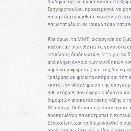
διαδήλωσης να προσεγγίσει τα Εξάρχ
Γρηγορόπουλου, προκειμένου να μη
να μην διαταραχθεί η «κανονικότητα
να μετατρέψει σε νεκρό τόπο καταν
Και όμως, τα ΜΜΕ, ακόμη και σε ζω
κάλυπταν υποτίθεται τα γεγονότα α
επιθέσεις διαδηλωτών, είτε για να 
από πλήρη άγνοια των συνθηκών του
παραπληροφόρησης και της διαστρέ
ξεπέρασε σε ψέματα ακόμα και την 
«κατά την ολοκλήρωση της απογευματ
400 ατόμων, που έφερε καδρόνια κα
διμοιριών αποκατάστασης τάξης στ
Μπενάκη. Οι διμοιρίες είχαν αναπτυ
προκειμένου να αποτραπεί η κατευ
Εξαρχείων, και να διαφυλαχθεί η ομ
αυτή την περίπτωση, η ίδια η αστυν