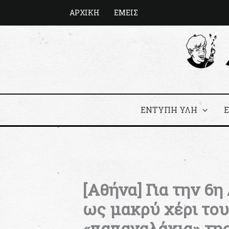
Μετάβαση
ΑΡΧΙΚΗ
ΕΜΕΙΣ
στο
περιεχόμενο
ΕΝΤΥΠΗ ΥΛΗ
[Αθήνα] Για την 6
ως μακρύ χέρι του
«παπαγαλάκια» τη