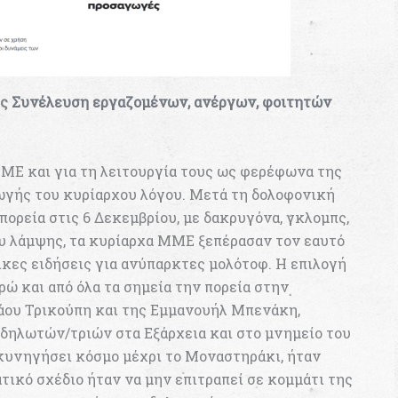
ης
Συνέλευση εργαζομένων, ανέργων, φοιτητών
MME και για τη λειτουργία τους ως φερέφωνα της
ωγής του κυρίαρχου λόγου. Μετά τη δολοφονική
πορεία στις 6 Δεκεμβρίου, με δακρυγόνα, γκλομπς,
υ λάμψης, τα κυρίαρχα ΜΜΕ ξεπέρασαν τον εαυτό
κες ειδήσεις για ανύπαρκτες μολότοφ. Η επιλογή
ώ και από όλα τα σημεία την πορεία στην
άου Τρικούπη και της Εμμανουήλ Μπενάκη,
δηλωτών/τριών στα Εξάρχεια και στο μνημείο του
κυνηγήσει κόσμο μέχρι το Μοναστηράκι, ήταν
ικό σχέδιο ήταν να μην επιτραπεί σε κομμάτι της