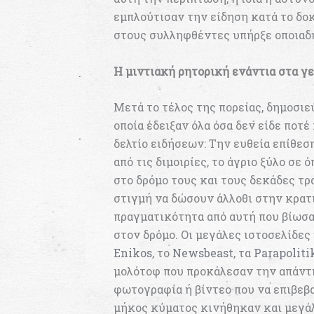
εμπλούτισαν την είδηση κατά το δο
στους συλληφθέντες υπήρξε οποιαδ
Η μιντιακή ρητορική ενάντια στα γ
Μετά το τέλος της πορείας, δημοσι
οποία έδειξαν όλα όσα δεν είδε ποτέ
δελτίο ειδήσεων: Την ευθεία επίθε
από τις διμοιρίες, το άγριο ξύλο σε
στο δρόμο τους και τους δεκάδες τ
στιγμή να δώσουν άλλοθι στην κρατ
πραγματικότητα από αυτή που βίωσα
στον δρόμο. Οι μεγάλες ιστοσελίδε
Enikos
, το
Newsbeast
, τα
Parapoliti
μολότοφ που προκάλεσαν την απάντη
φωτογραφία ή βίντεο που να επιβεβ
μήκος κύματος κινήθηκαν και μεγάλ