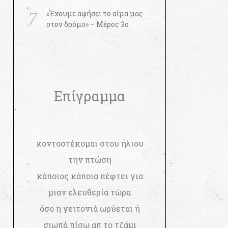
«Έχουμε αφήσει το αίμα μας
στον δρόμο» – Μέρος 3ο
Επίγραμμα
κοντοστέκομαι στου ήλιου
την πτώση
κάποιος κάποια πέφτει για
μιαν ελευθερία τώρα
όσο η γειτονιά ωρύεται ή
σιωπά πίσω απ το τζάμι