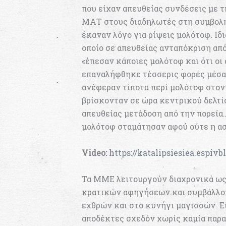
που είχαν απευθείας συνδέσεις με τ
ΜΑΤ στους διαδηλωτές στη συμβολή
έκαναν λόγο για ρίψεις μολότοφ. Ιδι
οποίο σε απευθείας ανταπόκριση από
«έπεσαν κάποιες μολότοφ και ότι οι
επαναλήφθηκε τέσσερις φορές μέσα 
ανέφεραν τίποτα περί μολότοφ στον 
βρίσκονταν σε ώρα κεντρικού δελτί
απευθείας μετάδοση από την πορεία
μολότοφ σταμάτησαν αφού ούτε η ασ
Video:
https://katalipsiesiea.espiv
Τα ΜΜΕ λειτουργούν διαχρονικά ως
κρατικών αφηγήσεων και συμβάλλου
εχθρών και στο κυνήγι μαγισσών. Ε
αποδέκτες σχεδόν χωρίς καμία παραλ