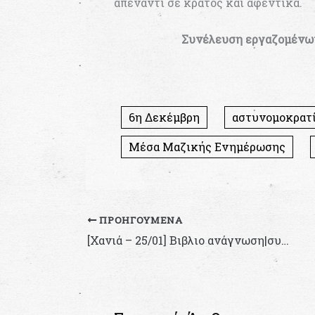
απέναντι σε κράτος και αφεντικά.
Συνέλευση εργαζομένω
6η Δεκέμβρη
αστυνομοκρατ
Μέσα Μαζικής Ενημέρωσης
ΠΡΟΗΓΟΎΜΕΝΑ
[Χανιά – 25/01] Βιβλιο ανάγνωση|συζήτηση από την ομάδα «Ελεύθερη Γνώση» & Βιβλιοπωλείο από την εφημερίδα δρόμου Άπατρις