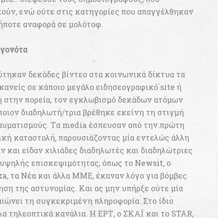
κούν, ενώ ούτε στις κατηγορίες που απαγγέλθηκαν
ήποτε αναφορά σε μολότοφ.
εγονότα
εύτηκαν δεκάδες βίντεο στα κοινωνικά δίκτυα τα
 κανείς σε κάποιο μεγάλο ειδησεογραφικό site ή
ση στην πορεία, τον εγκλωβισμό δεκάδων ατόμων
 όποιον διαδηλωτή/τρια βρέθηκε εκείνη τη στιγμή
ραυματισμούς. Tα media έσπευσαν από την πρώτη
ική καταστολή, παρουσιάζοντας μία εντελώς άλλη
ν και είδαν χιλιάδες διαδηλωτές και διαδηλώτριες
ς υψηλής επισκεψιμότητας, όπως το
Newsit
, ο
ka
,
τα Νέα
και άλλα ΜΜΕ, έκαναν λόγο για βόμβες
ση της αστυνομίας. Και ας μην υπήρξε ούτε μία
αιώνει τη συγκεκριμένη πληροφορία. Στο ίδιο
α τηλεοπτικά κανάλια. Η ΕΡΤ, ο ΣΚΑΪ και το STAR,