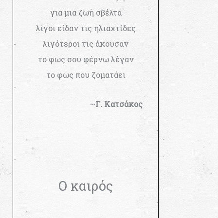
για μια ζωή σβέλτα
λίγοι είδαν τις ηλιαχτίδες
λιγότεροι τις άκουσαν
το φως σου φέρνω λέγαν
το φως που ζοματάει
~
Γ. Κατσάκος
Ο καιρός