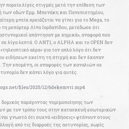
ην πορεία λίγες στιγμές μετά την επίθεση των
 των οδών Εμμ. Μπενάκη και Πανεπιστημίου,
αίτερη μνεία χρειάζεται να γίνει για το Mega, το
 τη ρεπόρτερ Λίνα Ιορδανίδου, μετέδωσε ότι
 αστυνομικοί απάντησαν με χημικά», αναφορά που
σε λίγα λεπτά. Ο ΑΝΤ1, ο ALPHA και το ΟΡΕΝ δεν
«τηλεοπτικό αέρα» για τον απλό λόγο ότι δεν
ου ειδήσεων εκείνη τη στιγμή και δεν έκαναν
… Την επομένη, οι αναφορές των καναλιών σε
τυνομία δεν κάνει λόγο για αυτές.
blogs.net/files/2025/12/6dekemvri.mp4
 δομικός παράγοντας νομιμοποίησης των
ν με τον τρόπο τους στην κατασκευή εσωτερικών
ίναι γνωστό ότι συχνά «ειδήσεις» φτάνουν στους
λαγή από τις διαρροές της αστυνομίας, χωρίς