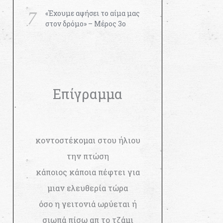
«Έχουμε αφήσει το αίμα μας
στον δρόμο» – Μέρος 3ο
Επίγραμμα
κοντοστέκομαι στου ήλιου
την πτώση
κάποιος κάποια πέφτει για
μιαν ελευθερία τώρα
όσο η γειτονιά ωρύεται ή
σιωπά πίσω απ το τζάμι