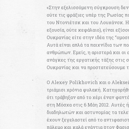
«Στην εξελισσόμενη σύγκρουση δεν
ούτε τις φράξιες υπέρ της Ρωσίας π
του Ντονιέτσκ και του Λουχάνσκ. Η 
εξουσία, ούτε κεφάλαιο), είναι εξίσ
Ουκρανίας είτε στην ιδέα της “ομο
Αυτά είναι απλά τα παιχνίδια των π
ανθρώπων. Εμείς, η αριστερά και οι
ανάγκες της εργατικής τάξης στις 
Ουκρανίας και να προστατεύσουμε τα
Ο Alexey Polikhovich και ο Alekse
τριάμισι χρόνια φυλακή. Κατηγορή
ότι τράβηξαν από το χέρι έναν φαντ
στη Μόσχα στις 6 Μάη 2012. Αυτές ή
διαδηλωτών και αστυνομίας τα τελευ
έχουν ξεγελαστεί από το αντιφασισ
πόλεμο και καλά ενάντια στον Φασισ