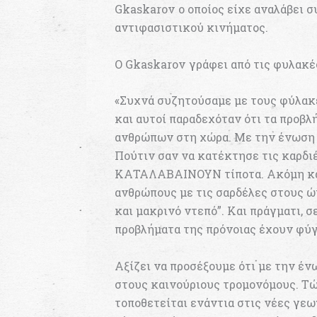
Gkaskarov ο οποίος είχε αναλάβει σ
αντιφασιστικού κινήματος.
Ο Gkaskarov γράφει από τις φυλακέ
«Συχνά συζητούσαμε με τους φύλακε
και αυτοί παραδεχόταν ότι τα προβλ
ανθρώπων στη χώρα. Με την ένωση τ
Πούτιν σαν να κατέκτησε τις καρδ
ΚΑΤΑΛΑΒΑΙΝΟΥΝ τίποτα. Ακόμη και τ
ανθρώπους με τις σαρδέλες στους ώμ
και μακρινό ντεπό”. Και πράγματι, 
προβλήματα της πρόνοιας έχουν φύγ
Αξίζει να προσέξουμε ότι με την έν
στους καινούριους τρομονόμους. Τώ
τοποθετείται ενάντια στις νέες γεω