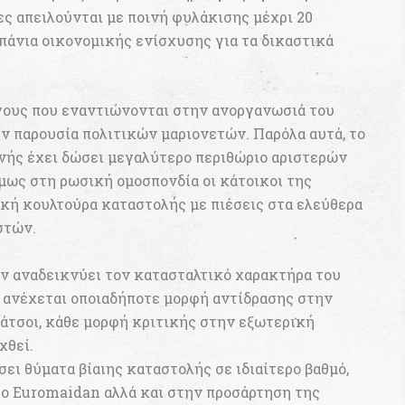
ες απειλούνται με ποινή φυλάκισης μέχρι 20
πάνια οικονομικής ενίσχυσης για τα δικαστικά
ίγους που εναντιώνονται στην ανοργανωσιά του
ην παρουσία πολιτικών μαριονετών. Παρόλα αυτά, το
νής έχει δώσει μεγαλύτερo περιθώριο αριστερών
μως στη ρωσική ομοσπονδία οι κάτοικοι της
ική κουλτούρα καταστολής με πιέσεις στα ελεύθερα
στών.
ν αναδεικνύει τον κατασταλτικό χαρακτήρα του
 ανέχεται οποιαδήποτε μορφή αντίδρασης στην
μπάτσοι, κάθε μορφή κριτικής στην εξωτερική
χθεί.
σει θύματα βίαιης καταστολής σε ιδιαίτερο βαθμό,
το Euromaidan αλλά και στην προσάρτηση της