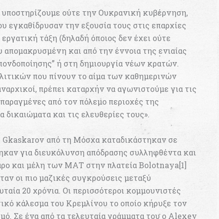
 υποστηρίζουμε ούτε την Ουκρανική κυβέρνηση,
ου εγκαθίδρυσαν την εξουσία τους στις επαρχίες
εργατική τάξη (δηλαδή όποιος δεν έχει ούτε
ου απομακρυσμένη και από την έννοια της ενιαίας
σπονδοποίησης” ή στη δημιουργία νέων κρατών.
ολιτικών που πίνουν το αίμα των καθημερινών
 αναρχικοί, πρέπει καταρχήν να αγωνιστούμε για τις
σπαραγμένες από τον πόλεμο περιοχές της
 δικαιώματα και τις ελευθερίες τους».
i Gkaskarov από τη Μόσχα καταδικάστηκαν σε
θηκαν για διευκόλυνση απόδρασης συλληφθέντα και
άρο και μέλη των ΜΑΤ στην πλατεία Bolotnaya[1]
ταν οι πιο μαζικές συγκρούσεις μεταξύ
ταία 20 χρόνια. Οι περισσότεροι κομμουνιστές
τικό κάλεσμα του Κρεμλίνου το οποίο κήρυξε τον
μό. Σε ένα από τα τελευταία γράμματα του ο Alexey