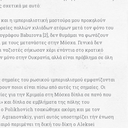
 σχετικά με αυτό:
 και η ιμπεριαλιστική μαστούρα μου προκαλούν
πορείες πολλών χιλιάδων ατόμων μετά τον φόνο του
ογράφου Baburova [2], δεν θυμάμαι να φωνάζουν
ι με τους μετανάστες στην Μόσχα. Γενικά δεν
ι ναζιστές σήκωσαν χέρι ενάντια στο κρατικό
ν μόνο στην Ουκρανία, αλλά είναι πρόβλημα σε όλη
ς σημαίες του ρωσικού ιμπεριαλισμού εμφανίζονται
ρουν ποιοι είναι πίσω από αυτές τις σημαίες. Οι
είες για την Κριμαία στη Μόσχα δίπλα σε πανό που
» και δίπλα σε εμβλήματα της πόλης του
α ο Polikhovich τσακώθηκε ακόμη και με τον
y Agranovskiy, γιατί αυτός υποστηρίζει την ένωση
καιρό περιμένει τη δική του δίκη ο Aleksei