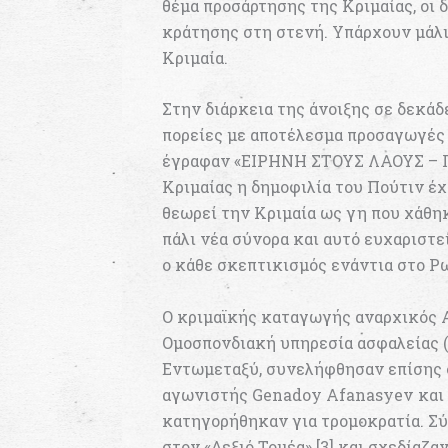
θέμα προσάρτησης της Κριμαίας, οι 
κράτησης στη στενή. Υπάρχουν μάλι
Κριμαία.
Στην διάρκεια της άνοιξης σε δεκάδ
πορείες με αποτέλεσμα προσαγωγές 
έγραφαν «ΕΙΡΗΝΗ ΣΤΟΥΣ ΛΑΟΥΣ – 
Κριμαίας η δημοφιλία του Πούτιν έ
θεωρεί την Κριμαία ως γη που χάθη
πάλι νέα σύνορα και αυτό ευχαριστε
ο κάθε σκεπτικισμός ενάντια στο Ρ
Ο κριμαϊκής καταγωγής αναρχικός 
Ομοσπονδιακή υπηρεσία ασφαλείας (
Εντωμεταξύ, συνελήφθησαν επίσης 
αγωνιστής Genadoy Afanasyev και ο
κατηγορήθηκαν για τρομοκρατία. Σύ
στον «Δεξιό Τομέα» [3] και σχεδίαζα