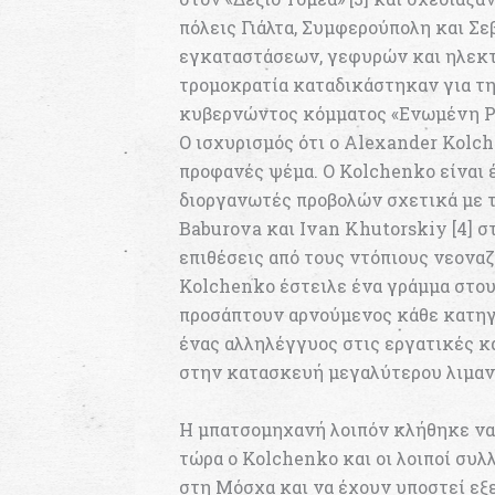
πόλεις Γιάλτα, Συμφερούπολη και Σ
εγκαταστάσεων, γεφυρών και ηλεκτρ
τρομοκρατία καταδικάστηκαν για τ
κυβερνώντος κόμματος «Ενωμένη Ρωσ
Ο ισχυρισμός ότι ο Alexander Kolch
προφανές ψέμα. Ο Kolchenko είναι 
διοργανωτές προβολών σχετικά με 
Baburova και Ivan Khutorskiy [4] σ
επιθέσεις από τους ντόπιους νεονα
Kolchenko έστειλε ένα γράμμα στου
προσάπτουν αρνούμενος κάθε κατηγ
ένας αλληλέγγυος στις εργατικές κ
στην κατασκευή μεγαλύτερου λιμαν
Η μπατσομηχανή λοιπόν κλήθηκε να
τώρα ο Kolchenko και οι λοιποί συλ
στη Μόσχα και να έχουν υποστεί εξ