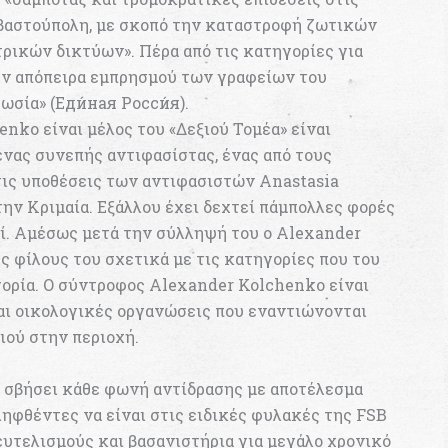
εβαστούπολη, με σκοπό την καταστροφή ζωτικών
ικών δικτύων». Πέρα από τις κατηγορίες για
ην απόπειρα εμπρησμού των γραφείων του
ία» (Еди́ная Росси́я).
enko είναι μέλος του «Δεξιού Τομέα» είναι
ένας συνεπής αντιφασίστας, ένας από τους
τις υποθέσεις των αντιφασιστών Anastasia
την Κριμαία. Εξάλλου έχει δεχτεί πάμπολλες φορές
ζί. Αμέσως μετά την σύλληψή του ο Alexander
ς φίλους του σχετικά με τις κατηγορίες που του
ορία. Ο σύντροφος Alexander Kolchenko είναι
αι οικολογικές οργανώσεις που εναντιώνονται
ιού στην περιοχή.
 σβήσει κάθε φωνή αντίδρασης με αποτέλεσμα
ληφθέντες να είναι στις ειδικές φυλακές της FSB
ευτελισμούς και βασανιστήρια για μεγάλο χρονικό