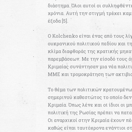
διάστημα. Όλοι αυτοί οι συλληφθέντ
χρόνια. Αυτή την στιγμή τρέχει καμ
έξοδα [5].
Ο Kolchenko είναι ένας από τους λ
ουκρανικού πολιτικού πεδίου και τ
κλίμα διαφθοράς της κρατικής μηχα
παρεμβάσεων. Με την είσοδό τους ό
Κριμαίας συνάντησαν μια νέα πολιτ
ΜΜΕ και τρομοκράτηση των ακτιβι
Το θέμα των πολιτικών κρατουμένω
σημερινού καθεστώτος το οποίο δεν
Κριμαία. Όπως λένε και οι ίδιοι οι 
πολιτική της Ρωσίας πρέπει να πατα
Οι αναρχικοί στην Κριμαία έχουν πέ
καθώς είναι ταυτόχρονα ενάντιοι σ