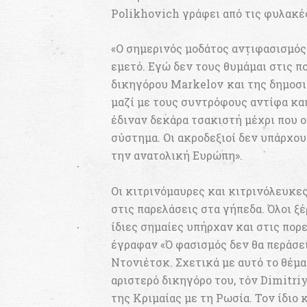
Polikhovich γράφει από τις φυλακές
«Ο σημερινός μοδάτος αντιφασισμός
εμετό. Εγώ δεν τους θυμάμαι στις 
δικηγόρου Markelov και της δημοσι
μαζί με τους συντρόφους αντίφα κα
έδιναν δεκάρα τσακιστή μέχρι που ο
σύστημα. Οι ακροδεξιοί δεν υπάρχου
την ανατολική Ευρώπη».
Οι κιτρινόμαυρες και κιτρινόλευκε
στις παρελάσεις στα γήπεδα. Όλοι ξέ
ίδιες σημαίες υπήρχαν και στις πορ
έγραφαν «Ό φασισμός δεν θα περάσει
Ντονιέτσκ. Σχετικά με αυτό το θέμ
αριστερό δικηγόρο του, τον Dimitri
της Κριμαίας με τη Ρωσία. Τον ίδιο 