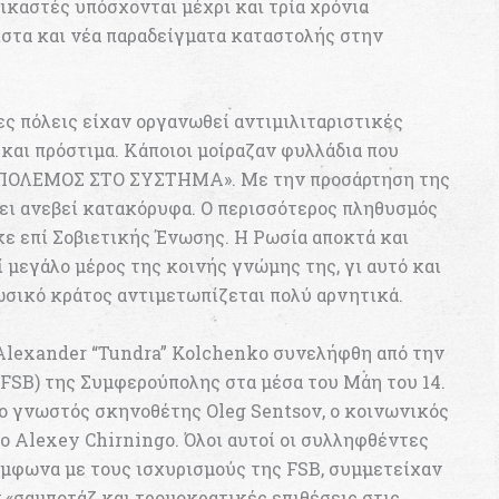
δικαστές υπόσχονται μέχρι και τρία χρόνια
στα και νέα παραδείγματα καταστολής στην
ες πόλεις είχαν οργανωθεί αντιμιλιταριστικές
και πρόστιμα. Κάποιοι μοίραζαν φυλλάδια που
ΠΟΛΕΜΟΣ ΣΤΟ ΣΥΣΤΗΜΑ». Με την προσάρτηση της
χει ανεβεί κατακόρυφα. Ο περισσότερος πληθυσμός
κε επί Σοβιετικής Ένωσης. Η Ρωσία αποκτά και
ί μεγάλο μέρος της κοινής γνώμης της, γι αυτό και
ωσικό κράτος αντιμετωπίζεται πολύ αρνητικά.
Alexander “Tundra” Kolchenko συνελήφθη από την
FSB) της Συμφερούπολης στα μέσα του Μάη του 14.
ο γνωστός σκηνοθέτης Oleg Sentsov, ο κοινωνικός
 Alexey Chirningo. Όλοι αυτοί οι συλληφθέντες
μφωνα με τους ισχυρισμούς της FSB, συμμετείχαν
ν «σαμποτάζ και τρομοκρατικές επιθέσεις στις