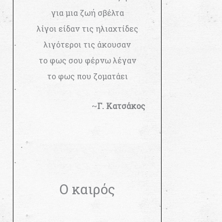
για μια ζωή σβέλτα
λίγοι είδαν τις ηλιαχτίδες
λιγότεροι τις άκουσαν
το φως σου φέρνω λέγαν
το φως που ζοματάει
~
Γ. Κατσάκος
Ο καιρός