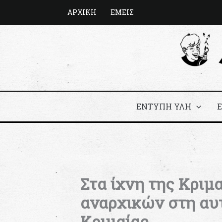
Μετάβαση
ΑΡΧΙΚΗ
ΕΜΕΙΣ
στο
περιεχόμενο
ΕΝΤΥΠΗ ΥΛΗ
Στα ίχνη της Κριμ
αναρχικών στη αυ
Κριμαίας