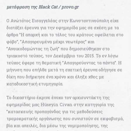
μετάφραση της Black Cat / provo.gr
Ο Ανώτατος Εισαγγελέας στην Κωνσταντινούπολη είχε
διατάξει έρευνα για την εφημερίδα μας σε σχέση με τα
άρθρα ”Η απαρχή και το τέλος του κράτους οφείλεται στο
φόβο”, ”Απαγορευμένα μέχρι νεωτέρας” και
”Ανοικοδομώντας τη ζωή” που δημοσιεύθηκαν στο
τριακοστό τεύχος, τον Δεκέμβριο του 2015. Το εν λόγω
τεύχος έφερε τη θεματική ”Απαγορεύοντας τα πάντα”. Η
μήνυση που επήλθε μετά τη σχετική έρευνα οδήγησε σε
δίκη που διήρκησε ένα χρόνο και έληξε χθες με
καταδικαστική ετυμηγορία.
Το δικαστήριο έκρινε ένοχο τον αρχισυντάκτη της
εφημερίδας μας Hüseyin Civan στην κατηγορία της
”κατασκευής προπαγάνδας για τις μεθοδεύσεις
τρομοκρατικής οργάνωσης που συνιστούν σε εκφοβισμό,
βία και απειλές, δια μέσω της νομιμοποίησης, της