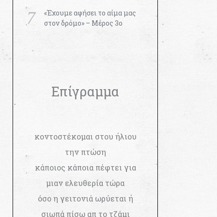
«Έχουμε αφήσει το αίμα μας
στον δρόμο» – Μέρος 3ο
Επίγραμμα
κοντοστέκομαι στου ήλιου
την πτώση
κάποιος κάποια πέφτει για
μιαν ελευθερία τώρα
όσο η γειτονιά ωρύεται ή
σιωπά πίσω απ το τζάμι