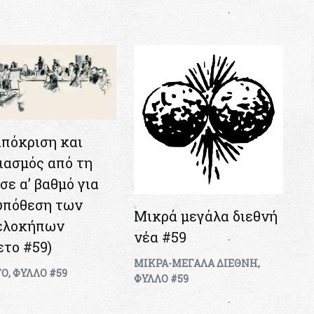
πόκριση και
ιασμός από τη
σε α’ βαθμό για
υπόθεση των
Μικρά μεγάλα διεθνή
ελοκήπων
νέα #59
ετο #59)
ΜΙΚΡΑ-ΜΕΓΑΛΑ ΔΙΕΘΝΗ
,
ΤΟ
,
ΦΥΛΛΟ #59
ΦΥΛΛΟ #59