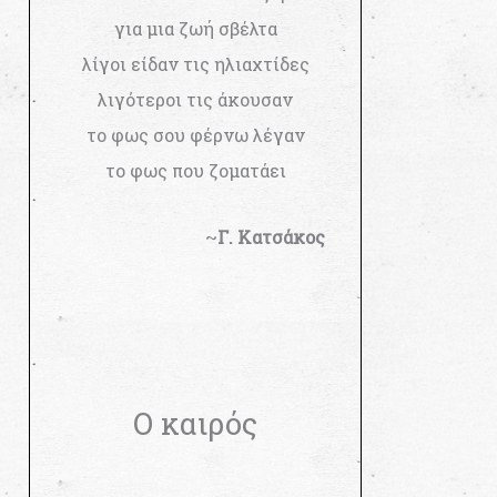
για μια ζωή σβέλτα
λίγοι είδαν τις ηλιαχτίδες
λιγότεροι τις άκουσαν
το φως σου φέρνω λέγαν
το φως που ζοματάει
~
Γ. Κατσάκος
Ο καιρός