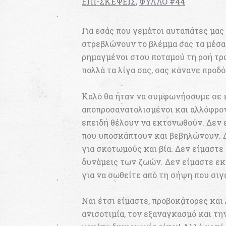
ΕΠΙ-ΣΚΕΨΕΙΣ
,
ΦΥΛΛΟ #44
Για εσάς που γεμάτοι αυταπάτες μας 
στρεβλώνουν το βλέμμα σας τα μέσα
ρημαγμένοι στου ποταμού τη ροή τρα
πολλά τα λίγα σας, σας κάνανε προδό
Καλό θα ήταν να συμφωνήσουμε σε κ
αποπροσανατολισμένοι και αλλόφρον
επειδή θέλουν να εκτονωθούν. Δεν ε
που υποσκάπτουν και βεβηλώνουν. Δ
για σκοτωμούς και βία. Δεν είμαστε
δυνάμεις των ζωών. Δεν είμαστε εκ
για να σωθείτε από τη σήψη που σιγά
Ναι έτσι είμαστε, προβοκάτορες και 
ανισοτιμία, τον εξαναγκασμό και την