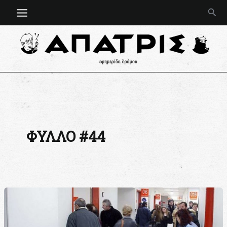
Μετάβαση
Ανα
στο
περιεχόμενο
ΦΥΛΛΟ #44