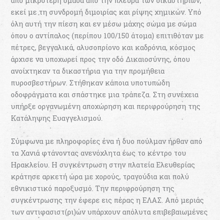
από μικρότερη ομάδα από την πλευρά των δικαστηρίων,
εκεί με τη συνδρομή διμοιρίας και ρίψης χημικών. Υπό
όλη αυτή την πίεση και εν μέσω μάχης σώμα με σώμα
όπου ο αντίπαλος (περίπου 100/150 άτομα) επιτιθόταν με
πέτρες, βεγγαλικά, αλυσοπρίονο και καδρόνια, κόσμος
άρχισε να υποχωρεί προς την οδό Δικαιοσύνης, όπου
ανοίχτηκαν τα δικαστήρια για την προμήθεια
πυροσβεστήρων. Στήθηκαν κάποια υποτυπώδη
οδοφράγματα και σπάστηκε μια τράπεζα. Στη συνέχεια
υπήρξε οργανωμένη αποχώρηση και περιφρούρηση της
Κατάληψης Ευαγγελισμού.
Σύμφωνα με πληροφορίες ένα ή δυο πούλμαν ήρθαν από
τα Χανιά φτάνοντας ανενόχλητα έως το κέντρο του
Ηρακλείου. Η συγκέντρωση στην πλατεία Ελευθερίας
κράτησε αρκετή ώρα με χορούς, τραγούδια και πολύ
εθνικιστικό παροξυσμό. Την περιφρούρηση της
συγκέντρωσης την έφερε εις πέρας η ΕΛΑΣ. Από μεριάς
των αντιφασιστ(ρι)ών υπάρχουν απόλυτα επιβεβαιωμένες