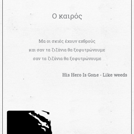
Ο καιρός
Μα οι σκιές έχουν εχθρούς
και σαν τα ζιζάνια θα ξεφυτρώνουμε
σαν τα ζιζάνια θα ξεφυτρώνουμε
His Hero Is Gone - Like weeds