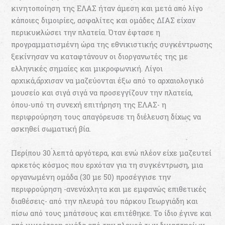
κινητοποίηση της ΕΛΑΣ ήταν άμεση και μετά από λίγο
κάποιες διμοιρίες, ασφαλίτες και ομάδες ΔΙΑΣ είχαν
περικυκλώσει την πλατεία. Όταν έφτασε η
προγραμματισμένη ώρα της εθνικιστικής συγκέντρωσης
ξεκίνησαν να καταφτάνουν οι διοργανωτές της με
ελληνικές σημαίες και μικροφωνική. Λίγοι
αρχικά,άρχισαν να μαζεύονται έξω από το αρχαιολογικό
μουσείο και σιγά σιγά να προσεγγίζουν την πλατεία,
όπου-υπό τη συνεχή επιτήρηση της ΕΛΑΣ- η
περιφρούρηση τους απαγόρευσε τη διέλευση δίχως να
ασκηθεί σωματική βία.
Περίπου 30 λεπτά αργότερα, και ενώ πλέον είχε μαζευτεί
αρκετός κόσμος που ερχόταν για τη συγκέντρωση, μια
οργανωμένη ομάδα (30 με 50) προσέγγισε την
περιφρούρηση -ανενόχλητα και με εμφανώς επιθετικές
διαθέσεις- από την πλευρά του πάρκου Γεωργιάδη και
πίσω από τους μπάτσους και επιτέθηκε. Το ίδιο έγινε και