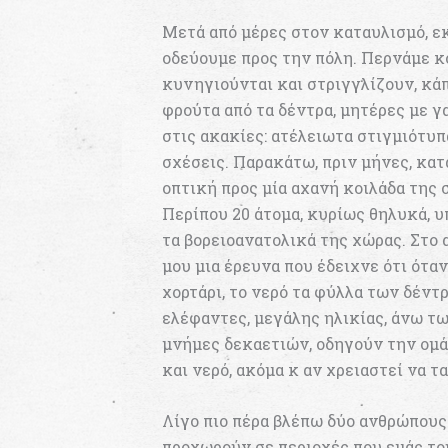
Μετά από μέρες στον καταυλισμό, ε
οδεύουμε προς την πόλη. Περνάμε κ
κυνηγιούνται και στριγγλίζουν, κά
φρούτα από τα δέντρα, μητέρες με
στις ακακίες: ατέλειωτα στιγμιότυπ
σχέσεις. Παρακάτω, πριν μήνες, κατ
οπτική προς μία αχανή κοιλάδα της 
Περίπου 20 άτομα, κυρίως θηλυκά, υπ
τα βορειοανατολικά της χώρας. Στο
μου μια έρευνα που έδειχνε ότι ότα
χορτάρι, το νερό τα φύλλα των δέντ
ελέφαντες, μεγάλης ηλικίας, άνω τ
μνήμες δεκαετιών, οδηγούν την ομά
και νερό, ακόμα κ αν χρειαστεί να τ
Λίγο πιο πέρα βλέπω δύο ανθρώπους
προχωρούν σε περιοχές που εμάς το