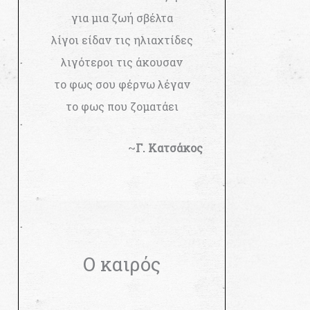
για μια ζωή σβέλτα
λίγοι είδαν τις ηλιαχτίδες
λιγότεροι τις άκουσαν
το φως σου φέρνω λέγαν
το φως που ζοματάει
~
Γ. Κατσάκος
Ο καιρός