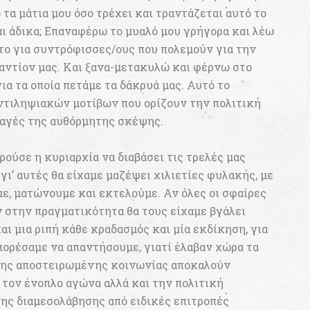
 τα μάτια μου όσο τρέχει και τραντάζεται αυτό το
ι άδικα; Επαναφέρω το μυαλό μου γρήγορα και λέω
το για συντρόφισσες/ους που πολεμούν για την
ναντίον μας. Και ξανα-μετακυλώ και φέρνω στο
ια τα οποία πετάμε τα δάκρυά μας. Αυτό το
ντιληψιακών μοτίβων που ορίζουν την πολιτική
λαγές της αυθόρμητης σκέψης.
ούσε η κυριαρχία να διαβάσει τις τρελές μας
γι’ αυτές θα είχαμε μαζέψει χιλιετίες φυλακής, με
ε, ματώνουμε και εκτελούμε. Αν όλες οι σφαίρες
ν στην πραγματικότητα θα τους είχαμε βγάλει
αι μια ριπή κάθε κραδασμός και μία εκδίκηση, για
πορέσαμε να απαντήσουμε, γιατί έλαβαν χώρα τα
της αποστειρωμένης κοινωνίας αποκαλούν
ο τον ένοπλο αγώνα αλλά και την πολιτική
ης διαμεσολάβησης από ειδικές επιτροπές