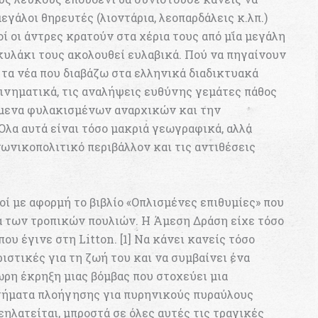
γάλοι θηρευτές (λιοντάρια, λεοπαρδάλεις κ.λπ.)
οί οι άντρες κρατούν στα χέρια τους από μία μεγάλη
κυλάκι τους ακολουθεί ευλαβικά. Πού να πηγαίνουν
 τα νέα που διαβάζω στα ελληνικά διαδικτυακά
ινηματικά, τις αναλήψεις ευθύνης γεμάτες πάθος
ίμενα φυλακισμένων αναρχικών και την
Όλα αυτά είναι τόσο μακριά γεωγραφικά, αλλά
ωνικοπολιτικό περιβάλλον και τις αντιθέσεις
ί με αφορμή το βιβλίο «Οπλισμένες επιθυμίες» που
α των τροπικών πουλιών. Η Άμεση Δράση είχε τόσο
που έγινε στη Litton. [1] Να κάνει κανείς τόσο
ιστικές για τη ζωή του και να συμβαίνει ένα
όωρη έκρηξη μιας βόμβας που στοχεύει μια
στήματα πλοήγησης για πυρηνικούς πυραύλους
ηλατείται, μπροστά σε όλες αυτές τις τραγικές