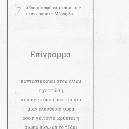
«Έχουμε αφήσει το αίμα μας
στον δρόμο» – Μέρος 3ο
Επίγραμμα
κοντοστέκομαι στου ήλιου
την πτώση
κάποιος κάποια πέφτει για
μιαν ελευθερία τώρα
όσο η γειτονιά ωρύεται ή
σιωπά πίσω απ το τζάμι