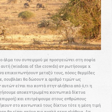
το άλμα του συνειρμού με προσγειώνει στη σοφία
 αυτή (wisdom of the crowds) αν ρωτήσουμε x
να επικοινωνήσουν μεταξύ τους, πόσες θερμίδες
ε, σουβλάκι θα δώσουν x αριθμό τιμών ως
 αυτών είναι πιο κοντά στην αλήθεια από ό,τι η
ργήσουμε αποκεντρωμένα κοινωνικά δίκτυα
η επιρροή) και επιτρέψουμε στους ανθρώπους
ήκουν στο κοινωνικό τους δίκτυο τότε η μέση τιμή
ση θα είναι ακόμα πιο κοντά στην αλήθεια. Αν