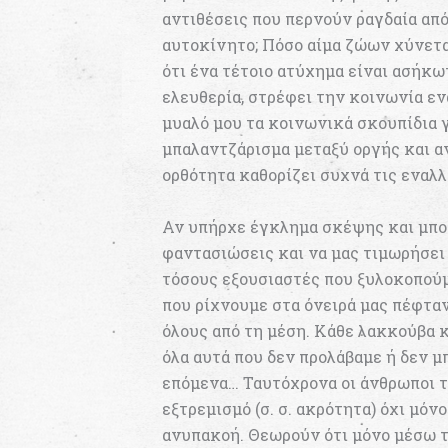
αντιθέσεις που περνούν ραγδαία από
αυτοκίνητο; Πόσο αίμα ζώων χύνετα
ότι ένα τέτοιο ατύχημα είναι ασήκω
ελευθερία, στρέφει την κοινωνία ε
μυαλό μου τα κοινωνικά σκουπίδια γ
μπαλαντζάρισμα μεταξύ οργής και α
ορθότητα καθορίζει συχνά τις εναλ
Αν υπήρχε έγκλημα σκέψης και μπορ
φαντασιώσεις και να μας τιμωρήσει 
τόσους εξουσιαστές που ξυλοκοπούμ
που ρίχνουμε στα όνειρά μας πέφτα
όλους από τη μέση. Κάθε λακκούβα κ
όλα αυτά που δεν προλάβαμε ή δεν μ
επόμενα… Ταυτόχρονα οι άνθρωποι 
εξτρεμισμό (σ. σ. ακρότητα) όχι μόν
ανυπακοή. Θεωρούν ότι μόνο μέσω τ