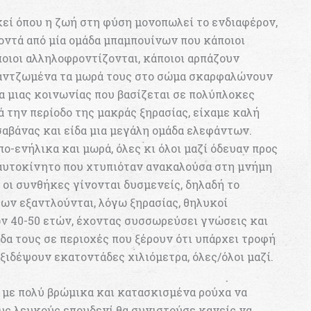
κεί όπου η ζωή στη φύση μονοπωλεί το ενδιαφέρον,
οντά από μία ομάδα μπαμπουίνων που κάποιοι
ποιοι αλληλοφροντίζονται, κάποιοι αρπάζουν
 γαντζωμένα τα μωρά τους στo σώμα σκαρφαλώνουν
α μιας κοινωνίας που βασίζεται σε πολύπλοκες
ά την περίοδο της μακράς ξηρασίας, είχαμε καλή
σαβάνας και είδα μια μεγάλη ομάδα ελεφάντων.
ο-ενήλικα και μωρά, όλες κι όλοι μαζί όδευαν προς
 αυτοκίνητο που χτυπιόταν ανακαλούσα στη μνήμη
ν οι συνθήκες γίνονται δυσμενείς, δηλαδή το
ρων εξαντλούνται, λόγω ξηρασίας, θηλυκοί
ων 40-50 ετών, έχοντας συσσωρεύσει γνώσεις και
δα τους σε περιοχές που ξέρουν ότι υπάρχει τροφή
αξιδέψουν εκατοντάδες χιλιόμετρα, όλες/όλοι μαζί.
 με πολύ βρώμικα και κατασκισμένα ρούχα να
υς λευκούς επουδενί θα συνιστούσε κανείς να