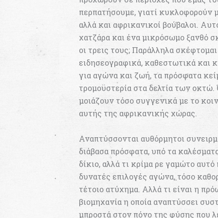
περπατήσουμε, γιατί κυκλοφορούν με
αλλά και αφρικανικοί βούβαλοι. Aυτ
χατζάρα και ένα μικρόσωμο ξανθό σ
οι τρεις τους; Παράλληλα σκέφτομαι
ειδησεογραφικά, καθεστωτικά και κ
για αγώνα και ζωή, τα πρόσφατα κε
τρομοϋστερία στα δελτία των οκτώ. 
μοιάζουν τόσο συγγενικά με το κοιν
αυτής της αφρικανικής χώρας.
Αναπτύσσονται αυθόρμητοι συνειρμο
διάβασα πρόσφατα, υπό τα καλέσματ
δίκιο, αλλά τι κρίμα ρε γαμώτο αυτό 
δυνατές επιλογές αγώνα, τόσο καθορ
τέτοιο ατύχημα. Αλλά τι είναι η πρ
βιομηχανία η οποία αναπτύσσει συ
μπροστά στον πόνο της φύσης που λε