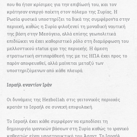
που θα ήταν κρίσιμες για την επιβίωσή του, και τον
κράτησαν ενεργό παίχτη στον πόλεμο της Συρίας. Η
Ρωσία φυσικά υποστηρίζει τα δικά της συμφέροντα στην
περιοχή, καθώς η Συρία φιλοξενεί τη μοναδική ναυτική
της βάση στην Μεσόγειο, αλλά επίσης γεωπολιτικά
επιδιώκει να έχει καθοριστικό ρόλο στη διαμόρφωση του
μελλοντικού status quo της περιοχής. Η άμεση
στρατιωτική αντιπαράθεσή της με τις ΗΠΑ έχει προς το
παρόν αποφευχθεί, αλλά μαίνεται μεταξύ των
υποστηριζόμενων από κάθε πλευρά.
Ισραήλ εναντίον Ιράν
Οι δυνάμεις της Hezbollah στις γειτονικές περιοχές
κρατάν το Ισραήλ σε συνεχή επιφυλακή.
Το Ισραήλ έχει κάθε συμφέρον να εμποδίσει τη
δημιουργία ιρανικών βάσεων στη Συρία καθώς το ιρανικό
καθεστώς είναι υποστηρικτικό του Άσαντ. Το Ισραήλ