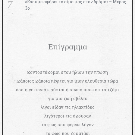
«Έχουμε αφήσει το αίμα μας στον δρόμο» – Μέρος
3ο
Επίγραμμα
κοντοστέκομαι στου ήλιου την πτώση
κάποιος κάποια πέφτει για μιαν ελευθερία τώρα
όσο η γειτονιά ωρύεται ή σιωπά πίσω απ το τζάμι
για μια ζωή σβέλτα
λίγοι είδαν τις ηλιαχτίδες
λιγότεροι τις άκουσαν
το φως σου φέρνω λέγαν
το φως που ζοματάει