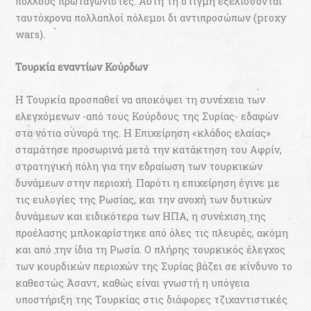
πολλούς πρωταγωνιστές. Αυτή τη στιγμή εξελίσσονται
ταυτόχρονα πολλαπλοί πόλεμοι δι αντιπροσώπων (proxy
wars).
Τουρκία εναντίων Κούρδων
Η Τουρκία προσπαθεί να αποκόψει τη συνέχεια των
ελεγχόμενων -από τους Κούρδους της Συρίας- εδαφών
στα νότια σύνορά της. Η Επιχείρηση «κλάδος ελαίας»
σταμάτησε προσωρινά μετά την κατάκτηση του Αφρίν,
στρατηγική πόλη για την εδραίωση των τουρκικών
δυνάμεων στην περιοχή. Παρότι η επιχείρηση έγινε με
τις ευλογίες της Ρωσίας, και την ανοχή των δυτικών
δυνάμεων και ειδικότερα των ΗΠΑ, η συνέχιση της
προέλασης μπλοκαρίστηκε από όλες τις πλευρές, ακόμη
και από την ίδια τη Ρωσία. Ο πλήρης τουρκικός έλεγχος
των κουρδικών περιοχών της Συρίας βάζει σε κίνδυνο το
καθεστώς Άσαντ, καθώς είναι γνωστή η υπόγεια
υποστήριξη της Τουρκίας στις διάφορες τζιχαντιστικές