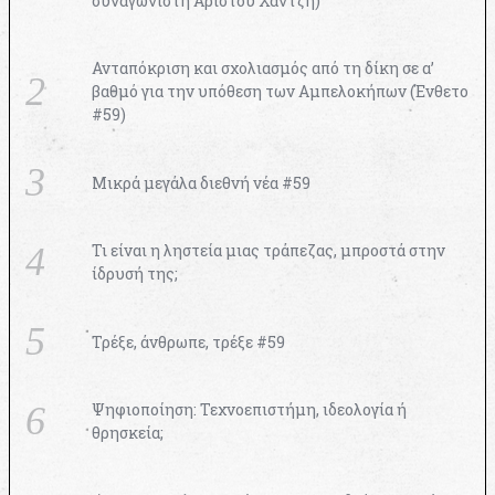
συναγωνιστή Αρίστου Χαντζή)
Ανταπόκριση και σχολιασμός από τη δίκη σε α’
βαθμό για την υπόθεση των Αμπελοκήπων (Ένθετο
#59)
Μικρά μεγάλα διεθνή νέα #59
Τι είναι η ληστεία μιας τράπεζας, μπροστά στην
ίδρυσή της;
Τρέξε, άνθρωπε, τρέξε #59
Ψηφιοποίηση: Τεχνοεπιστήμη, ιδεολογία ή
θρησκεία;