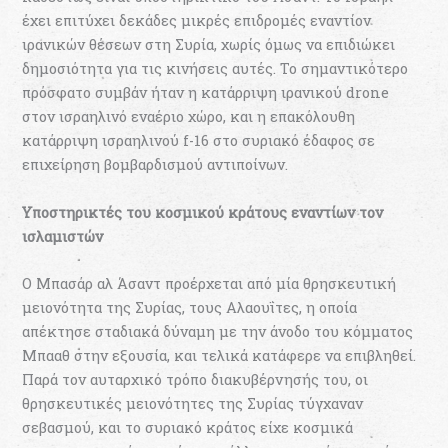
έχει επιτύχει δεκάδες μικρές επιδρομές εναντίον
ιρανικών θέσεων στη Συρία, χωρίς όμως να επιδιώκει
δημοσιότητα για τις κινήσεις αυτές. Το σημαντικότερο
πρόσφατο συμβάν ήταν η κατάρριψη ιρανικού drone
στον ισραηλινό εναέριο χώρο, και η επακόλουθη
κατάρριψη ισραηλινού f-16 στο συριακό έδαφος σε
επιχείρηση βομβαρδισμού αντιποίνων.
Υποστηρικτές του κοσμικού κράτους εναντίων τον
ισλαμιστών
Ο Μπασάρ αλ Άσαντ προέρχεται από μία θρησκευτική
μειονότητα της Συρίας, τους Αλαουΐτες, η οποία
απέκτησε σταδιακά δύναμη με την άνοδο του κόμματος
Μπααθ στην εξουσία, και τελικά κατάφερε να επιβληθεί.
Παρά τον αυταρχικό τρόπο διακυβέρνησής του, οι
θρησκευτικές μειονότητες της Συρίας τύγχαναν
σεβασμού, και το συριακό κράτος είχε κοσμικά