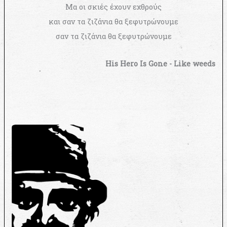
Μα οι σκιές έχουν εχθρούς
και σαν τα ζιζάνια θα ξεφυτρώνουμε
σαν τα ζιζάνια θα ξεφυτρώνουμε
His Hero Is Gone - Like weeds