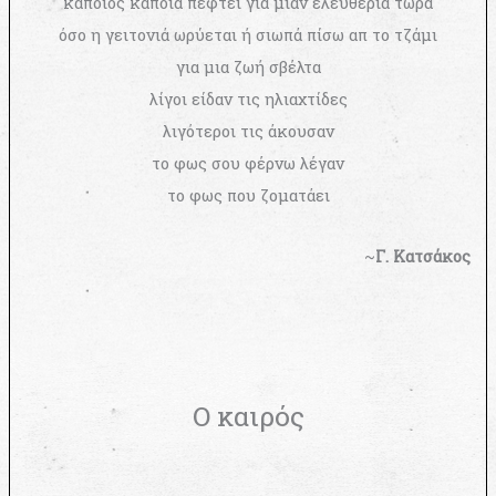
κάποιος κάποια πέφτει για μιαν ελευθερία τώρα
όσο η γειτονιά ωρύεται ή σιωπά πίσω απ το τζάμι
για μια ζωή σβέλτα
λίγοι είδαν τις ηλιαχτίδες
λιγότεροι τις άκουσαν
το φως σου φέρνω λέγαν
το φως που ζοματάει
~
Γ. Κατσάκος
Ο καιρός