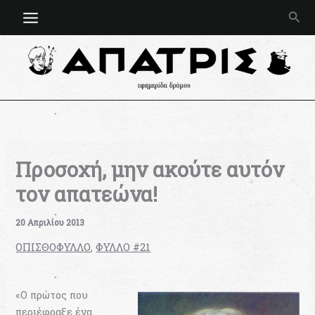
Μετάβαση
Ανα
στο
περιεχόμενο
Προσοχή, μην ακούτε αυτόν
τον απατεώνα!
20 Απριλίου 2013
ΟΠΙΣΘΟΦΥΛΛΟ
,
ΦΥΛΛΟ #21
«Ο πρώτος που
περιέφραξε ένα