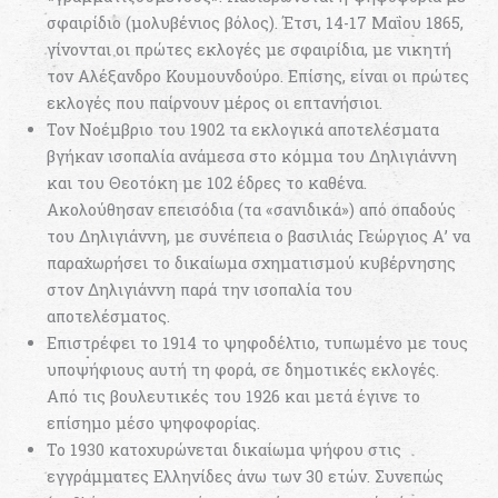
σφαιρίδιο (μολυβένιος βόλος). Έτσι, 14-17 Μαΐου 1865,
γίνονται οι πρώτες εκλογές με σφαιρίδια, με νικητή
τον Αλέξανδρο Κουμουνδούρο. Επίσης, είναι οι πρώτες
εκλογές που παίρνουν μέρος οι επτανήσιοι.
Τον Νοέμβριο του 1902 τα εκλογικά αποτελέσματα
βγήκαν ισοπαλία ανάμεσα στο κόμμα του Δηλιγιάννη
και του Θεοτόκη με 102 έδρες το καθένα.
Ακολούθησαν επεισόδια (τα «σανιδικά») από οπαδούς
του Δηλιγιάννη, με συνέπεια ο βασιλιάς Γεώργιος Α’ να
παραχωρήσει το δικαίωμα σχηματισμού κυβέρνησης
στον Δηλιγιάννη παρά την ισοπαλία του
αποτελέσματος.
Επιστρέφει το 1914 το ψηφοδέλτιο, τυπωμένο με τους
υποψήφιους αυτή τη φορά, σε δημοτικές εκλογές.
Από τις βουλευτικές του 1926 και μετά έγινε το
επίσημο μέσο ψηφοφορίας.
Το 1930 κατοχυρώνεται δικαίωμα ψήφου στις
εγγράμματες Ελληνίδες άνω των 30 ετών. Συνεπώς