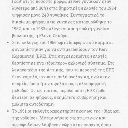
(καθ’ ότι το ποσοστό μορφωμένων γυναικών ήταν
λιγότερο από 30%) στις δημοτικές εκλογές του 1934
ψήφισαν μόνο 240 γυναίκες. Συνταγματικά το
δικαίωμα ψήφου στις γυναίκες κατοχυρώθηκε το
1952, και το 1953 εκλέγεται και η πρώτη γυναίκα
βουλευτής, η Ελένη Σκούρα.
Στις εκλογές του 1956 εφτά διαφορετικά κόμματα
συνασπίστηκαν για να αντιμετωπίσουν τον Κων.
Καραμανλή (ΕΡΕ). Στις συγκεκριμένες εκλογές
θεσπίστηκε ένα «ιδιαίτερο» εκλογικό σύστημα. Στο
λεκανοπέδιο της Αττικής, που τα ποσοστά της ΕΡΕ
ήταν χαμηλά, ίσχυσε η απλή αναλογική, ενώ στην
επαρχία, όπου ήταν υψηλότερα, η πλειοψηφική
μέθοδος. Ως εκ τούτου, παρόλο που η ΕΡΕ ήρθε
δεύτερη σε ψήφους, σχημάτισε κυβέρνηση και
μάλιστα αυτοδύναμη!
Το 1961 οι εκλογές χαρακτηρίστηκαν ως της «βίας και
της νοθείας». Μετακινήσεις στρατιωτικών και
χωροφυλάκων λάμβαναν χώρα στην επαρχία, όπου