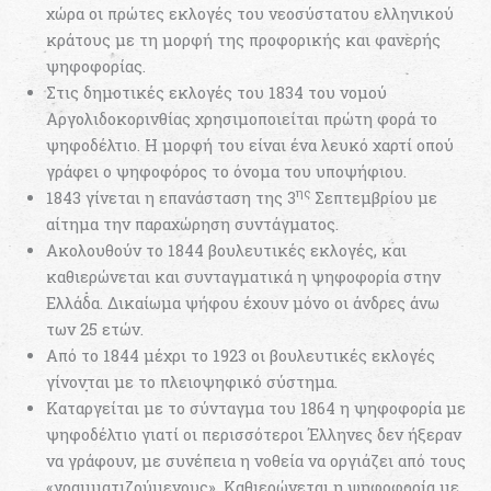
χώρα οι πρώτες εκλογές του νεοσύστατου ελληνικού
κράτους με τη μορφή της προφορικής και φανερής
ψηφοφορίας.
Στις δημοτικές εκλογές του 1834 του νομού
Αργολιδοκορινθίας χρησιμοποιείται πρώτη φορά το
ψηφοδέλτιο. Η μορφή του είναι ένα λευκό χαρτί οπού
γράφει ο ψηφοφόρος το όνομα του υποψήφιου.
ης
1843 γίνεται η επανάσταση της 3
Σεπτεμβρίου με
αίτημα την παραχώρηση συντάγματος.
Ακολουθούν το 1844 βουλευτικές εκλογές, και
καθιερώνεται και συνταγματικά η ψηφοφορία στην
Ελλάδα. Δικαίωμα ψήφου έχουν μόνο οι άνδρες άνω
των 25 ετών.
Από το 1844 μέχρι το 1923 οι βουλευτικές εκλογές
γίνονται με το πλειοψηφικό σύστημα.
Καταργείται με το σύνταγμα του 1864 η ψηφοφορία με
ψηφοδέλτιο γιατί οι περισσότεροι Έλληνες δεν ήξεραν
να γράφουν, με συνέπεια η νοθεία να οργιάζει από τους
«γραμματιζούμενους». Καθιερώνεται η ψηφοφορία με