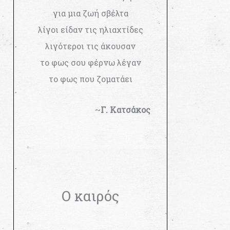
για μια ζωή σβέλτα
λίγοι είδαν τις ηλιαχτίδες
λιγότεροι τις άκουσαν
το φως σου φέρνω λέγαν
το φως που ζοματάει
~
Γ. Κατσάκος
Ο καιρός