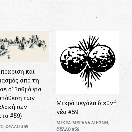
πόκριση και
ιασμός από τη
σε α’ βαθμό για
υπόθεση των
Μικρά μεγάλα διεθνή
ελοκήπων
νέα #59
ετο #59)
ΜΙΚΡΑ-ΜΕΓΑΛΑ ΔΙΕΘΝΗ
,
ΤΟ
,
ΦΥΛΛΟ #59
ΦΥΛΛΟ #59