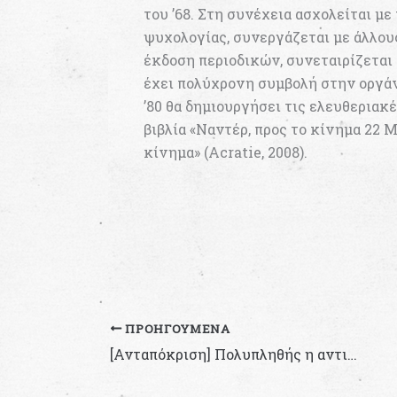
του ’68. Στη συνέχεια ασχολείται μ
ψυχολογίας, συνεργάζεται με άλλο
έκδοση περιοδικών, συνεταιρίζεται
έχει πολύχρονη συμβολή στην οργά
’80 θα δημιουργήσει τις ελευθεριακ
βιβλία «Ναντέρ, προς το κίνημα 22 Μά
κίνημα» (Acratie, 2008).
ΠΡΟΗΓΟΎΜΕΝΑ
[Ανταπόκριση] Πολυπληθής η αντιφασιστική- διεθνιστική πορεία σήμερα (16/06) στα Χανιά