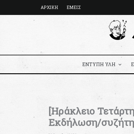
Μετάβαση
ΑΡΧΙΚΗ
ΕΜΕΙΣ
στο
περιεχόμενο
ΕΝΤΥΠΗ ΥΛΗ
[Ηράκλειο Τετάρτη 
Εκδήλωση/συζήτ