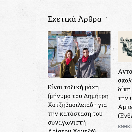
Σχετικά Άρθρα
Αντα
σχολ
Είναι ταξική μάχη
δίκη 
(μήνυμα του Δημήτρη
την 
Χατζηβασιλειάδη για
Αμπ
την κατάσταση του
(Ένθ
συναγωνιστή
ΕΝΘΕ
Αρίστου Χαντζή)