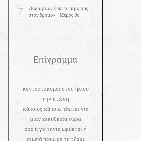
«Έχουμε αφήσει το αίμα μας
στον δρόμο» – Μέρος 3ο
Επίγραμμα
κοντοστέκομαι στου ήλιου
την πτώση
κάποιος κάποια πέφτει για
μιαν ελευθερία τώρα
όσο η γειτονιά ωρύεται ή
σιωπά πίσω απ το τζάμι