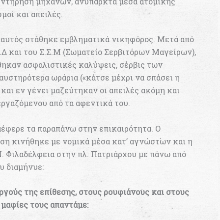
υντήρηση μηχανών, ανύπαρκτα μέσα ατομικής
μοί και απειλές.
 αυτός στάθηκε εμβληματικά νικηφόρος. Μετά από
.Δ και του Σ.Σ.Μ (Σωματείο Σερβιτόρων Μαγείρων),
θηκαν ασφαλιστικές καλύψεις, σέρβις των
αυστηρότερα ωράρια («κάτσε μέχρι να σπάσει η
 και εν γένει μαζεύτηκαν οι απειλές ακόμη και
ργαζόμενου από τα αφεντικά του.
αέφερε τα παραπάνω στην επικαιρότητα. Ο
ση κινήθηκε με νομικά μέσα κατ’ αγνώστων και η
Ν. Φιλαδέλφεια στην πλ. Πατριάρχου με πάνω από
υ διαμήνυε:
ργούς της επίθεσης, στους ρουφιάνους και στους
 μαφίες τους απαντάμε: