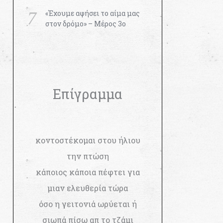
«Έχουμε αφήσει το αίμα μας
στον δρόμο» – Μέρος 3ο
Επίγραμμα
κοντοστέκομαι στου ήλιου
την πτώση
κάποιος κάποια πέφτει για
μιαν ελευθερία τώρα
όσο η γειτονιά ωρύεται ή
σιωπά πίσω απ το τζάμι