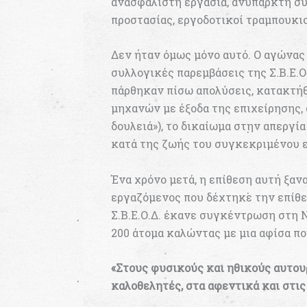
ανασφάλιστη εργασία, ανύπαρκτη σ
προστασίας, εργοδοτικοί τραμπουκισ
Δεν ήταν όμως μόνο αυτό. Ο αγώνας
συλλογικές παρεμβάσεις της Σ.Β.Ε.Ο
πάρθηκαν πίσω απολύσεις, κατακτή
μηχανών με έξοδα της επιχείρησης, 
δουλειά»), το δικαίωμα στην απεργία
κατά της ζωής του συγκεκριμένου ε
Ένα χρόνο μετά, η επίθεση αυτή ξαν
εργαζόμενος που δέχτηκε την επίθε
Σ.Β.Ε.Ο.Δ. έκανε συγκέντρωση στη 
200 άτομα καλώντας με μια αφίσα πο
«Στους φυσικούς και ηθικούς αυτου
καλοθελητές, στα αφεντικά και στις