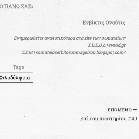
Ο ΠΑΝΩ ΣΑΣ»
Ενβίκτις Οναύτις
Ενημερωθείτε αναλυτικότερα στα site των σωματείων:
Σ.Β.Ε.Ο.Δ | sveod.gr
Σ.Σ.Μ | somateioserbitoronmageiron.blogspot.com/
Tags
Φιλαδέλφεια
ΕΠΌΜΕΝΟ
Επί του πιεστηρίου #40