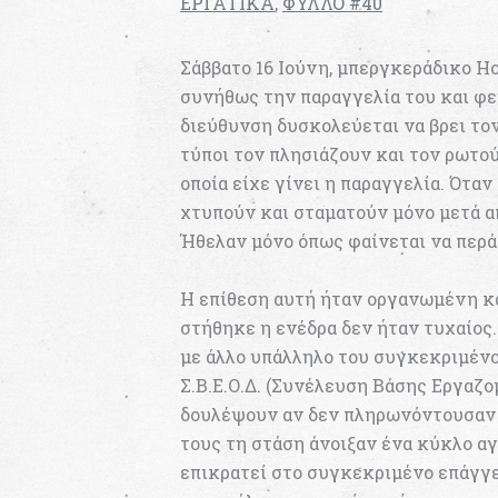
ΕΡΓΑΤΙΚΑ
,
ΦΥΛΛΟ #40
Σάββατο 16 Ιούνη, μπεργκεράδικο Ho
συνήθως την παραγγελία του και φε
διεύθυνση δυσκολεύεται να βρει τον 
τύποι τον πλησιάζουν και τον ρωτο
οποία είχε γίνει η παραγγελία. Ότα
χτυπούν και σταματούν μόνο μετά α
Ήθελαν μόνο όπως φαίνεται να περά
Η επίθεση αυτή ήταν οργανωμένη κα
στήθηκε η ενέδρα δεν ήταν τυχαίος.
με άλλο υπάλληλο του συγκεκριμένο
Σ.Β.Ε.Ο.Δ. (Συνέλευση Βάσης Εργαζ
δουλέψουν αν δεν πληρωνόντουσαν 
τους τη στάση άνοιξαν ένα κύκλο α
επικρατεί στο συγκεκριμένο επάγγε