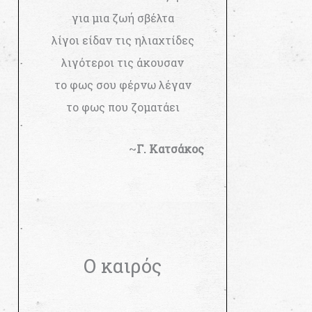
για μια ζωή σβέλτα
λίγοι είδαν τις ηλιαχτίδες
λιγότεροι τις άκουσαν
το φως σου φέρνω λέγαν
το φως που ζοματάει
~
Γ. Κατσάκος
Ο καιρός