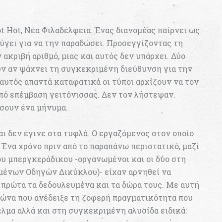
t Hot, Νέα Φιλαδέλφεια. Ένας διανομέας παίρνει ως
ύγει για να την παραδώσει. Προσεγγίζοντας τη
ακριβή αριθμό, μιας και αυτός δεν υπάρχει. Δύο
ύν αν ψάχνει τη συγκεκριμένη διεύθυνση για την
ν αυτός απαντά καταφατικά οι τύποι αρχίζουν να τον
πό επέμβαση γειτόνισσας. Δεν τον λήστεψαν.
σουν ένα μήνυμα.
ι δεν έγινε στα τυφλά. Ο εργαζόμενος στον οποίο
 Ένα χρόνο πριν από το παραπάνω περιστατικό, μαζί
υ μπεργκεράδικου -οργανωμένοι και οι δύο στη
ομένων Οδηγών Δικύκλου)- είχαν αρνηθεί να
πρώτα τα δεδουλευμένα και τα δώρα τους. Με αυτή
γώνα που ανέδειξε τη ζοφερή πραγματικότητα που
λμα αλλά και στη συγκεκριμένη αλυσίδα ειδικά: