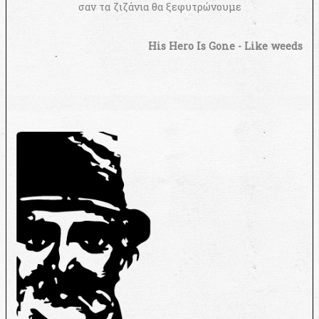
σαν τα ζιζάνια θα ξεφυτρώνουμε
His Hero Is Gone - Like weeds