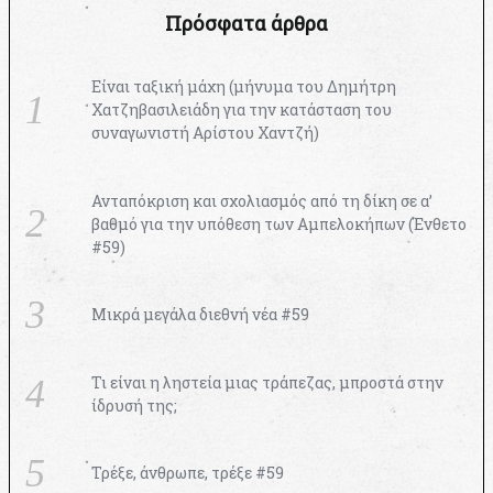
Πρόσφατα άρθρα
Είναι ταξική μάχη (μήνυμα του Δημήτρη
Χατζηβασιλειάδη για την κατάσταση του
συναγωνιστή Αρίστου Χαντζή)
Ανταπόκριση και σχολιασμός από τη δίκη σε α’
βαθμό για την υπόθεση των Αμπελοκήπων (Ένθετο
#59)
Μικρά μεγάλα διεθνή νέα #59
Τι είναι η ληστεία μιας τράπεζας, μπροστά στην
ίδρυσή της;
Τρέξε, άνθρωπε, τρέξε #59