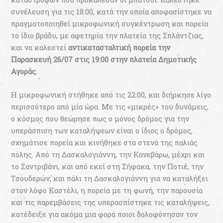
συνέλευση για τις 18:00, κατά την οποία αποφασίστηκε να
πραγματοποιηθεί μικροφωνική συγκέντρωση και πορεία
το ίδιο βράδυ, με αφετηρία την πλατεία της Σπλάντζιας,
και να καλεστεί
αντικατασταλτική πορεία την
Παρασκευή 26/07 στις 19:00 στην πλατεία Δημοτικής
Αγοράς
.
Η μικροφωνική στήθηκε από τις 22:00, και διήρκησε λίγο
περισσότερο από μία ώρα. Με τις «μικρές» του δυνάμεις,
ο κόσμος που θεώρησε πως ο μόνος δρόμος για την
υπεράσπιση των καταλήψεων είναι ο ίδιος ο δρόμος,
σχημάτισε πορεία και κινήθηκε στα στενά της παλιάς
πόλης. Από τη Δασκαλογιάννη, την Κανεβάρω, μέχρι και
το Σαντριβάνι, και από εκεί στη Σήφακα, την Ποτιέ, την
Τσουδερών, και πάλι τη Δασκαλογιάννη για να καταλήξει
στον λόφο Καστέλι, η πορεία με τη φωνή, την παρουσία
και τις παρεμβάσεις της υπερασπίστηκε τις καταλήψεις,
κατέδειξε για ακόμα μια φορά ποιοι δολοφόνησαν τον