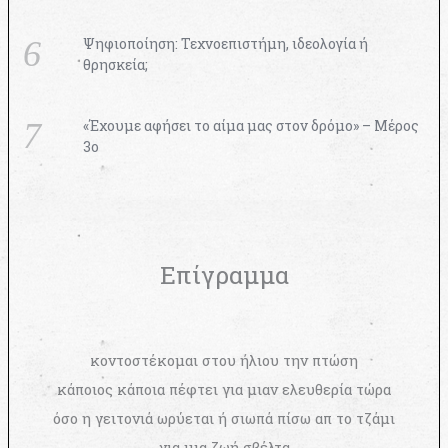
Ψηφιοποίηση: Τεχνοεπιστήμη, ιδεολογία ή
θρησκεία;
«Έχουμε αφήσει το αίμα μας στον δρόμο» – Μέρος
3ο
Επίγραμμα
κοντοστέκομαι στου ήλιου την πτώση
κάποιος κάποια πέφτει για μιαν ελευθερία τώρα
όσο η γειτονιά ωρύεται ή σιωπά πίσω απ το τζάμι
για μια ζωή σβέλτα