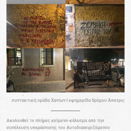
συντακτική ομάδα Χανίων | εφημερίδα δρόμου Άπατρις
Ακολουθεί το πλήρες κείμενο-κάλεσμα από την
συνέλευση υπεράσπισης του Αυτοδιαχειριζόμενου