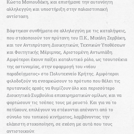
Κώστα Μανιουδάκη, και επισήμανε την αυτονόητη
αλληλεγγύη και υποστήριξη στην παλαιστινιακή
αντίσταση.
Βάφτηκαν συνθήματα σε αλληλεγγύη με τις καταλήψεις,
που στοχοποιούν τον πρύτανη του Π.Κ., Μιχάλη Ζερβάκη,
και τον Αντιπρύτανη Διοικητικών, Τεχνικών Υποθέσεων
και Φοιτητικής Μέριμνας, Αριστομένη Αντωνιάδη.
Αμφότεροι έχουν παίξει καταλυτικό ρόλο, ως τσουτσέκια
της αστυνομίας, στην εφαρμογή του «νέου
παραδείγματος» στο Πολυτεχνείο Κρήτης. Αμφότεροι
φιλοδοξούν να ενσαρκώσουν το πρότυπο που θέλει τις
πρυτανικές αρχές να θυμίζουν όλο και περισσότερο
Διοικητικά Συμβούλια επιχειρηματικών ομίλων, και να
φορτώσουν τις τσέπες τους με ρευστό. Και για να το
πετύχουν, επιλέγουν να στέκονται απέναντι από το
σύνολο του τοπικού κινήματος, λαμβάνοντας την
ελάχιστη στοχοποίηση, σε σχέση με αυτά που τους
αντιστοιχούν.