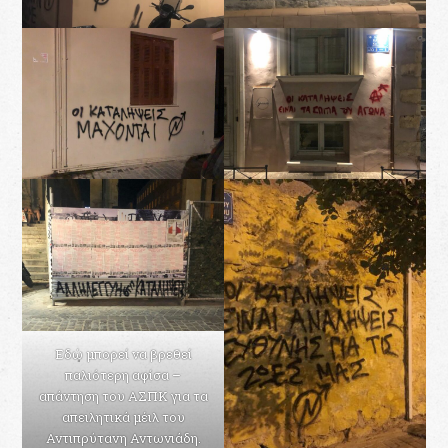
Εδώ μπορεί να βρεθεί
παλιότερη αφίσα –
απάντηση του ΑΣΠΚ για τα
απειλητικά μέιλ του
Αντιπρύτανη Αντωνιάδη.