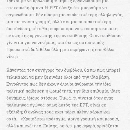
τρέχουμε να προλάβουμε μήπως οργανώσουμε μια
στοιχειώδη άμυνα. Η ΕΡΤ έδειξε ότι μπορούμε να
οργανωθούμε. Εάν είχαμε μια αποδοτικότερη αλληλεγγύη,
μια πιο ενιαία γραμμή, αλλά και μια ουσιαστικότερη
διασύνδεση, τότε θα μπορούσαμε να φτάσουμε και στη
σκέψη της οργάνωσης της αντεπίθεσης. Οι αντεπιθέσεις
γίνονται για να νικήσεις, και όχι ως αυτοσκοπός.
Προσωπικά δεΝ θέλω άλλη μια περήφανη ήττα. Θέλω
νίκη!».
Κάνοντας τον συνήγορο του διαβόλου, θα πω πως μπορεί
τελικά και να μην ξεκινάμε όλοι από την ίδια βάση.
Εννοώντας πως δεν έχουν όλοι οι άνθρωποι την ίδια
πολιτική παίδευση ή ωριμότητα, την ίδια επιθυμία, ίδιες
δυνάμεις, ίδιους στόχους. Όμως, τι γίνεται όταν ένας
πολύμηνος αγώνας, όπως αυτός της ΕΡΤ, είναι σε
εξέλιξη; Ο αγώνας τους έχει πάρει πλέον σάρκα και
οστά… «Χρειάζεται πρόταγμα, κοινή γραμμή και πορεία,
αλλά και ενότητα. Επίσης, σε ό,τι μας αφορά, χρειάζεται