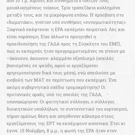
από 10 τ.μ. Αφίσες και συνθήματα στόλιζαν τους
μουχλιασμένους τοίχους. Τρία τραπεζάκια κολλημένα
μεταξύ τους, και τα μικρόφωνα επάνω. Η πρόσβαση στο
«δωματιάκι», γινόταν υπό συνθήκες «συνομωτικότητας».
Ξαφνικά σκέφτεσαι: η ΕΡΑ εκπέμπει πειρατικά. Λες και
είναι παράνομη. Είχε άλλωστε προηγηθεί η
προειδοποίηση της ΓΑΔΑ προς τη Σύγκλητο του ΕΜΠ,
πως οι εκπομπές ήταν προγραμματισμένες να γίνουν με
–άκουσον, άκουσον- κλεμμένο εξοπλισμό (απειλές
βασισμένες σε ψεύδη, αφού οι εργαζόμενοι
χρησιμοποίησαν δικά τους μέσα), ενώ απειλούσε με
εισβολή των ΜΑΤ σε περίπτωση που εκπέμψει. Ένα
ακόμη κυβερνητικό σχέδιο τρομοκράτησης! Οι
πρυτανικές αρχές, υπό τις απειλές της ΓΑΔΑ,
υπαναχώρησαν. Οι φοιτητικοί σύλλογοι, ο σύλλογος
διοικητικών υπαλλήλων, το συντονιστικό του εορτασμού,
πήραν αμέσως θέση και απηύθυναν κάλεσμα στους
εργαζόμενους της ΕΡΤ να εκπέμψουν κανονικά. Έτσι κι
έγινε. 15 Νοέμβρη, 8 μ.μ., η φωνή της ΕΡΑ ήταν στον