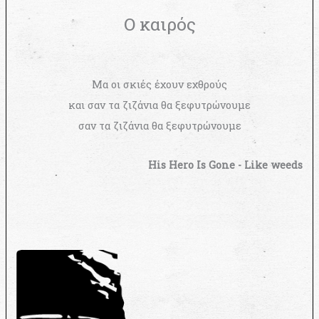
Ο καιρός
Μα οι σκιές έχουν εχθρούς
και σαν τα ζιζάνια θα ξεφυτρώνουμε
σαν τα ζιζάνια θα ξεφυτρώνουμε
His Hero Is Gone - Like weeds