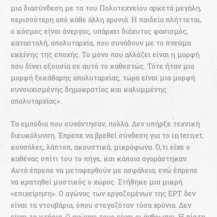
μια διασύνδεση με τα του Πολυτεχνείου αρκετά μεγάλη,
περισσότερη από κάθε άλλη χρονιά. Η παιδεία πλήττεται,
ο κόσμος είναι άνεργος, υπάρχει διάχυτος φασισμός,
καταστολή, απολυταρχία, που συνάδουν με το πνεύμα
εκείνης της εποχής. Το μόνο που αλλάζει είναι η μορφή
που δίνει εξουσία σε αυτό το καθεστώς. Τότε ήταν μια
μορφή ξεκάθαρης απολυταρχίας, τώρα είναι μια μορφή
ευνουχισμένης δημοκρατίας και καλυμμένης
απολυταρχίας».
Τα εμπόδια που συνάντησαν, πολλά. Δεν υπήρξε τεχνική
διευκόλυνση. Έπρεπε να βρεθεί σύνδεση για το internet,
κονσόλες, λάπτοπ, ακουστικά, μικρόφωνα. Ό,τι είχε ο
καθένας σπίτι του το πήγε, και κάποια αγοράστηκαν.
Αυτά έπρεπε να μεταφερθούν με ασφάλεια, ενώ έπρεπε
να κρατηθεί μυστικός ο χώρος. Στήθηκε μια μικρή
«επιχείρηση». Ο αγώνας των εργαζομένων της ΕΡΤ δεν
είναι τα ντουβάρια, όπου στεγαζόταν τόσα χρόνια. Δεν
είναι τα κτήρια. Ο αγώνας τους είναι οι άνθρωποι. Η πίστη