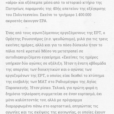
«αέρα» και εξέπεμπε μέσα από το ιστορικό κτήριο της
Πατησίων, παραμονές της 40ής επετείου της εξέγερσης
του Πολυτεχνείου. Εκείνο το τριήμερο 1.400.000
ακροατές άκουγαν ΕΡΑ.
Ένας από τους αγωνιζόμενους εργαζόμενους της ΕΡΤ, ο
Ορέστης Ρουσονέρος (σ.σ. ψευδώνυμο), μιλά για τις τρεις
εκείνες ημέρες, αλλά και για το πόσο δύσκολο ήταν το
πάλαι ποτέ κρατικό Μέσο να μετατραπεί σε
αυτοδιαχειριζόμενο εγχείρημα. «Εκείνες τις ημέρες
υπήρχαν δύο αγώνες σε εξέλιξη. Ήταν η ένατη εβδομάδα
της απεργίας των διοικητικών και ο αγώνας των
εργαζομένων της ΕΡΤ, ο οποίος είχε δεχθεί το χτύπημα
της εισβολής των ΜΑΤ στο Ραδιομέγαρο της Αγίας
Παρασκευής. Ήταν ρίσκο. Τελικά, για πρώτη φορά η
δημόσια τηλεόραση συμμετείχε σε έναν εορτασμό, όχι
μόνο καλύπτοντάς τον, αλλά με πρόγραμμα
διαμορφωμένο πάνω στο εορταστικό, απηχώντας τις
αγωνίες και τις σκέψεις της κοινωνίας, οι οποίες έχουν