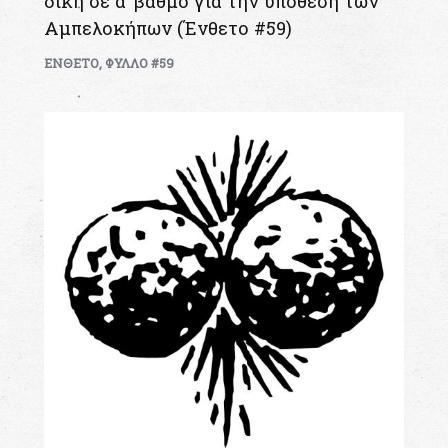
δίκη σε α’ βαθμό για την υπόθεση των
Αμπελοκήπων (Ένθετο #59)
ΕΝΘΕΤΟ
,
ΦΥΛΛΟ #59