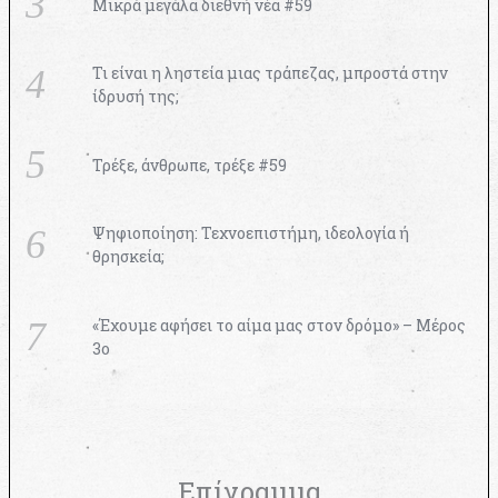
Μικρά μεγάλα διεθνή νέα #59
Τι είναι η ληστεία μιας τράπεζας, μπροστά στην
ίδρυσή της;
Τρέξε, άνθρωπε, τρέξε #59
Ψηφιοποίηση: Τεχνοεπιστήμη, ιδεολογία ή
θρησκεία;
«Έχουμε αφήσει το αίμα μας στον δρόμο» – Μέρος
3ο
Επίγραμμα