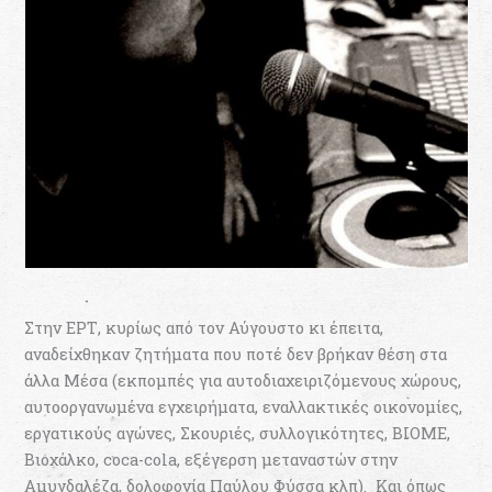
Στην ΕΡΤ, κυρίως από τον Αύγουστο κι έπειτα,
αναδείχθηκαν ζητήματα που ποτέ δεν βρήκαν θέση στα
άλλα Μέσα (εκπομπές για αυτοδιαχειριζόμενους χώρους,
αυτοοργανωμένα εγχειρήματα, εναλλακτικές οικονομίες,
εργατικούς αγώνες, Σκουριές, συλλογικότητες, ΒΙΟΜΕ,
Βιοχάλκο, coca-cola, εξέγερση μεταναστών στην
Αμυγδαλέζα, δολοφονία Παύλου Φύσσα κλπ). Και όπως