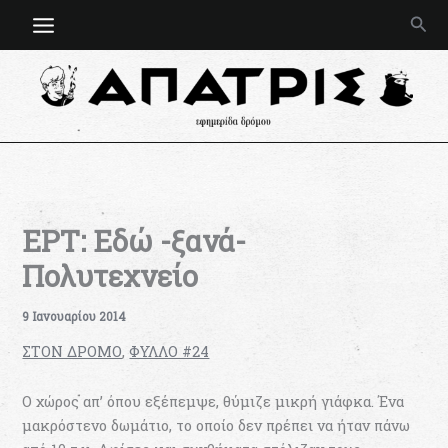
Μετάβαση
Ανα
στο
περιεχόμενο
ΕΡΤ: Εδώ -ξανά-
Πολυτεχνείο
9 Ιανουαρίου 2014
ΣΤΟΝ ΔΡΟΜΟ
,
ΦΥΛΛΟ #24
Ο χώρος απ’ όπου εξέπεμψε, θύμιζε μικρή γιάφκα. Ένα
μακρόστενο δωμάτιο, το οποίο δεν πρέπει να ήταν πάνω