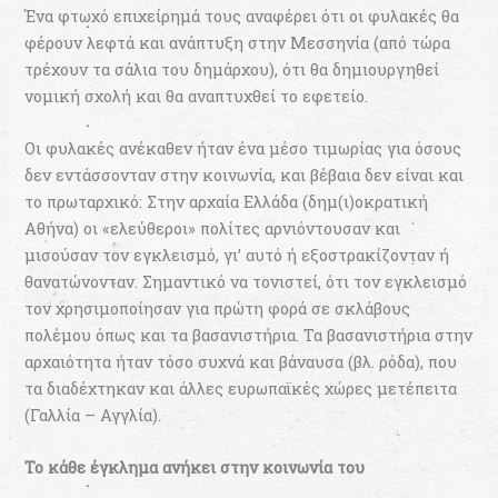
Ένα φτωχό επιχείρημά τους αναφέρει ότι οι φυλακές θα
φέρουν λεφτά και ανάπτυξη στην Μεσσηνία (από τώρα
τρέχουν τα σάλια του δημάρχου), ότι θα δημιουργηθεί
νομική σχολή και θα αναπτυχθεί το εφετείο.
Οι φυλακές ανέκαθεν ήταν ένα μέσο τιμωρίας για όσους
δεν εντάσσονταν στην κοινωνία, και βέβαια δεν είναι και
το πρωταρχικό: Στην αρχαία Ελλάδα (δημ(ι)οκρατική
Αθήνα) οι «ελεύθεροι» πολίτες αρνιόντουσαν και
μισούσαν τον εγκλεισμό, γι’ αυτό ή εξοστρακίζονταν ή
θανατώνονταν. Σημαντικό να τονιστεί, ότι τον εγκλεισμό
τον χρησιμοποίησαν για πρώτη φορά σε σκλάβους
πολέμου όπως και τα βασανιστήρια. Τα βασανιστήρια στην
αρχαιότητα ήταν τόσο συχνά και βάναυσα (βλ. ρόδα), που
τα διαδέχτηκαν και άλλες ευρωπαϊκές χώρες μετέπειτα
(Γαλλία – Αγγλία).
Το κάθε έγκλημα ανήκει στην κοινωνία του