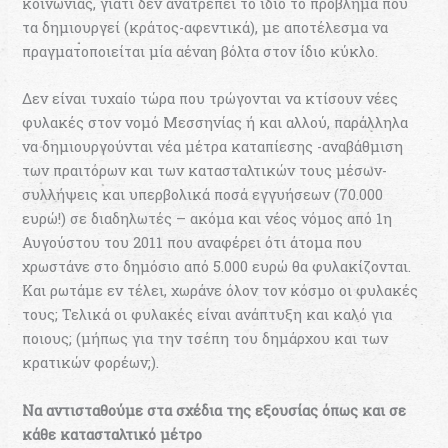
κοινωνίας, γιατί δεν ανατρέπει το ίδιο το πρόβλημα που
τα δημιουργεί (κράτος-αφεντικά), με αποτέλεσμα να
πραγματοποιείται μία αέναη βόλτα στον ίδιο κύκλο.
Δεν είναι τυχαίο τώρα που τρώγονται να κτίσουν νέες
φυλακές στον νομό Μεσσηνίας ή και αλλού, παράλληλα
να δημιουργούνται νέα μέτρα καταπίεσης -αναβάθμιση
των πραιτόρων και των κατασταλτικών τους μέσων-
συλλήψεις και υπερβολικά ποσά εγγυήσεων (70.000
ευρώ!) σε διαδηλωτές – ακόμα και νέος νόμος από 1η
Αυγούστου του 2011 που αναφέρει ότι άτομα που
χρωστάνε στο δημόσιο από 5.000 ευρώ θα φυλακίζονται.
Και ρωτάμε εν τέλει, χωράνε όλον τον κόσμο οι φυλακές
τους; Τελικά οι φυλακές είναι ανάπτυξη και καλό για
ποιους; (μήπως για την τσέπη του δημάρχου και των
κρατικών φορέων;).
Να αντισταθούμε στα σχέδια της εξουσίας
όπως και σε
κάθε κατασταλτικό μέτρο