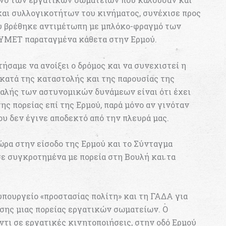
αι συλλογικοτήτων του κινήματος, συνέχισε προς
ου βρέθηκε αντιμέτωπη με μπλόκο-φραγμό των
ΥΜΕΤ παραταγμένα κάθετα στην Ερμού.
τήσαμε να ανοίξει ο δρόμος και να συνεχιστεί η
ατά της καταστολής και της παρουσίας της
αλής των αστυνομικών δυνάμεων είναι ότι έχει
ης πορείας επί της Ερμού, παρά μόνο αν γινόταν
υ δεν έγινε αποδεκτό από την πλευρά μας.
ώρα στην είσοδο της Ερμού και το Σύνταγμα
ε συγκροτημένα με πορεία στη Βουλή και τα
πουργείο «προστασίας πολίτη» και τη ΓΑΔΑ για
σης μιας πορείας εργατικών σωματείων. Ο
ντι σε εργατικές κινητοποιήσεις, στην οδό Ερμού