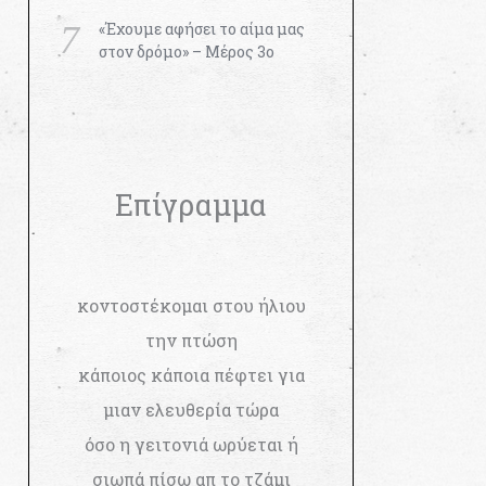
«Έχουμε αφήσει το αίμα μας
στον δρόμο» – Μέρος 3ο
Επίγραμμα
κοντοστέκομαι στου ήλιου
την πτώση
κάποιος κάποια πέφτει για
μιαν ελευθερία τώρα
όσο η γειτονιά ωρύεται ή
σιωπά πίσω απ το τζάμι