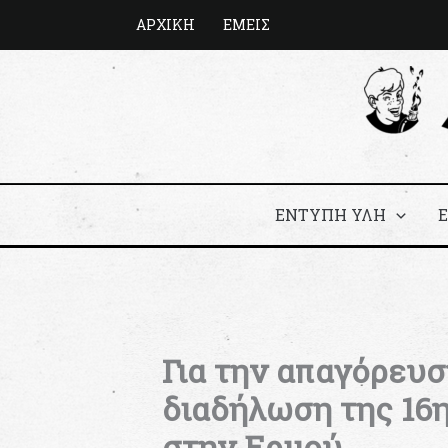
Μετάβαση
ΑΡΧΙΚΗ
ΕΜΕΙΣ
στο
περιεχόμενο
ΕΝΤΥΠΗ ΥΛΗ
Για την απαγόρευσ
διαδήλωση της 16η
στην Ερμού