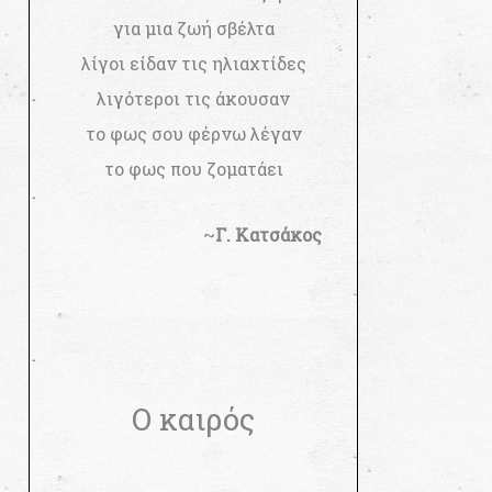
για μια ζωή σβέλτα
λίγοι είδαν τις ηλιαχτίδες
λιγότεροι τις άκουσαν
το φως σου φέρνω λέγαν
το φως που ζοματάει
~
Γ. Κατσάκος
Ο καιρός