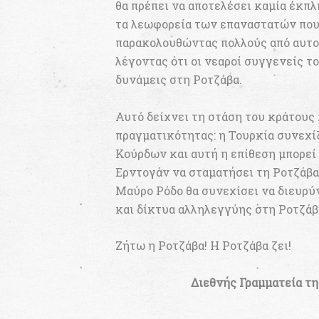
θα πρέπει να αποτελέσει καμία έκπλ
τα λεωφορεία των επαναστατών που 
παρακολουθώντας πολλούς από αυτο
λέγοντας ότι οι νεαροί συγγενείς 
δυνάμεις στη Ροτζάβα.
Αυτό δείχνει τη στάση του κράτους 
πραγματικότητας: η Τουρκία συνεχί
Κούρδων και αυτή η επίθεση μπορε
Ερντογάν να σταματήσει τη Ροτζάβα
Μαύρο Ρόδο θα συνεχίσει να διευρύ
και δίκτυα αλληλεγγύης στη Ροτζάβ
Ζήτω η Ροτζάβα! Η Ροτζάβα ζει!
Διεθνής Γραμματεία τ