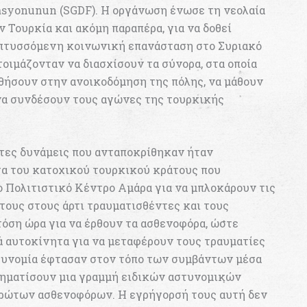
rasyonunun (SGDF). Η οργάνωση ένωσε τη νεολαία
ν Τουρκία και ακόμη παραπέρα, για να δοθεί
πτυσσόμενη κοινωνική επανάσταση στο Συριακό
οιμάζονταν να διασχίσουν τα σύνορα, στα οποία
ηθήσουν στην ανοικοδόμηση της πόλης, να μάθουν
ι να συνδέσουν τους αγώνες της τουρκικής
ώτες δυνάμεις που ανταποκρίθηκαν ήταν
α του κατοχικού τουρκικού κράτους που
ο Πολιτιστικό Κέντρο Αμάρα για να μπλοκάρουν τις
 τους στους άρτι τραυματισθέντες και τους
όση ώρα για να έρθουν τα ασθενοφόρα, ώστε
 αυτοκίνητα για να μεταφέρουν τους τραυματίες
στυνομία έφτασαν στον τόπο των συμβάντων μέσα
χηματίσουν μια γραμμή ειδικών αστυνομικών
πρώτων ασθενοφόρων. Η εγρήγορσή τους αυτή δεν