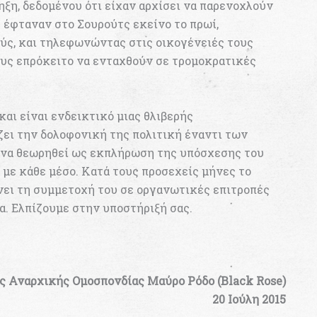
ηξη, δεδομένου ότι είχαν αρχίσει να παρενοχλούν
έφταναν στο Σουρούτς εκείνο το πρωί,
ύς, και τηλεφωνώντας στις οικογένειές τους
τους επρόκειτο να ενταχθούν σε τρομοκρατικές
και είναι ενδεικτικό μιας θλιβερής
ζει την δολοφονική της πολιτική έναντι των
ί να θεωρηθεί ως εκπλήρωση της υπόσχεσης του
 με κάθε μέσο. Κατά τους προσεχείς μήνες το
νει τη συμμετοχή του σε οργανωτικές επιτροπές
α. Ελπίζουμε στην υποστήριξή σας.
ης Αναρχικής Ομοσπονδίας Μαύρο Ρόδο (Black Rose)
20 Ιούλη 2015