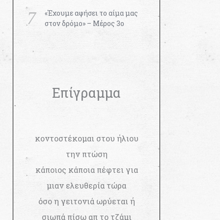
«Έχουμε αφήσει το αίμα μας
στον δρόμο» – Μέρος 3ο
Επίγραμμα
κοντοστέκομαι στου ήλιου
την πτώση
κάποιος κάποια πέφτει για
μιαν ελευθερία τώρα
όσο η γειτονιά ωρύεται ή
σιωπά πίσω απ το τζάμι