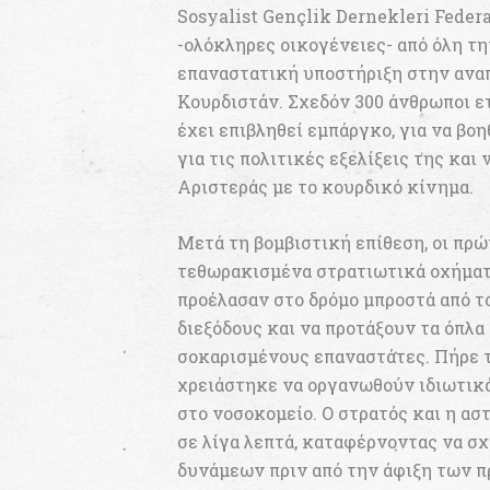
Sosyalist Gençlik Dernekleri Fede
-ολόκληρες οικογένειες- από όλη τη
επαναστατική υποστήριξη στην ανα
Κουρδιστάν. Σχεδόν 300 άνθρωποι ετ
έχει επιβληθεί εμπάργκο, για να βο
για τις πολιτικές εξελίξεις της κα
Αριστεράς με το κουρδικό κίνημα.
Μετά τη βομβιστική επίθεση, οι πρ
τεθωρακισμένα στρατιωτικά οχήματ
προέλασαν στο δρόμο μπροστά από τ
διεξόδους και να προτάξουν τα όπλα
σοκαρισμένους επαναστάτες. Πήρε τ
χρειάστηκε να οργανωθούν ιδιωτικά
στο νοσοκομείο. Ο στρατός και η α
σε λίγα λεπτά, καταφέρνοντας να σ
δυνάμεων πριν από την άφιξη των 