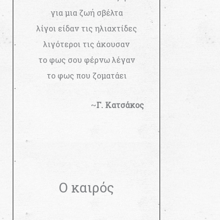
για μια ζωή σβέλτα
λίγοι είδαν τις ηλιαχτίδες
λιγότεροι τις άκουσαν
το φως σου φέρνω λέγαν
το φως που ζοματάει
~
Γ. Κατσάκος
Ο καιρός