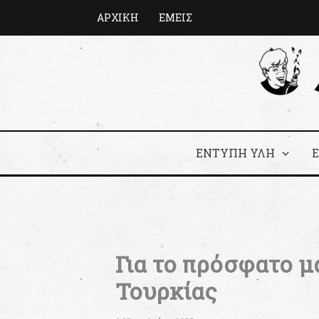
Μετάβαση
ΑΡΧΙΚΗ
ΕΜΕΙΣ
στο
περιεχόμενο
ΕΝΤΥΠΗ ΥΛΗ
Για το πρόσφατο μ
Τουρκίας