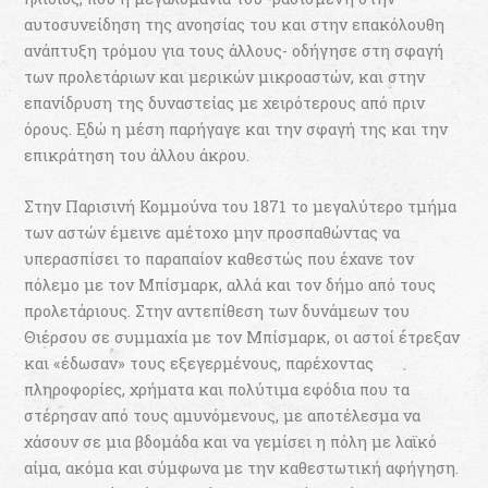
αυτοσυνείδηση της ανοησίας του και στην επακόλουθη
ανάπτυξη τρόμου για τους άλλους- οδήγησε στη σφαγή
των προλετάριων και μερικών μικροαστών, και στην
επανίδρυση της δυναστείας με χειρότερους από πριν
όρους. Εδώ η μέση παρήγαγε και την σφαγή της και την
επικράτηση του άλλου άκρου.
Στην Παρισινή Κομμούνα του 1871 το μεγαλύτερο τμήμα
των αστών έμεινε αμέτοχο μην προσπαθώντας να
υπερασπίσει το παραπαίον καθεστώς που έχανε τον
πόλεμο με τον Μπίσμαρκ, αλλά και τον δήμο από τους
προλετάριους. Στην αντεπίθεση των δυνάμεων του
Θιέρσου σε συμμαχία με τον Μπίσμαρκ, οι αστοί έτρεξαν
και «έδωσαν» τους εξεγερμένους, παρέχοντας
πληροφορίες, χρήματα και πολύτιμα εφόδια που τα
στέρησαν από τους αμυνόμενους, με αποτέλεσμα να
χάσουν σε μια βδομάδα και να γεμίσει η πόλη με λαϊκό
αίμα, ακόμα και σύμφωνα με την καθεστωτική αφήγηση.