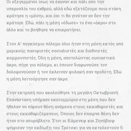
Οι εξεγερμένοι ίσως να έχαναν και πάλι από την
υπεροπλία του εχθρού, αλλά εδώ εξετάζουμε ποια στάση
κράτησε η «μέση», και όχι τι θα γινόταν αν δεν την
κράταγε. Εδώ, πάλι η μέση «έδωσε» το ένα «άκρο» στο
άλλο και το βοήθησε να επικρατήσει.
Στον Α’ παγκόσμιο πόλεμο όλοι ήταν στη μέση εκτός από
μερικούς πασιφιστές σοσιαλιστές και διεθνιστές
κομμουνιστές. Όλη η μέση, αποτελώντας ουσιαστικά
άκρο, πήγε για πόλεμο, κι όποιον διαφωνούσε τον
δολοφονούσαν ή τον έκλειναν φυλακή σαν προδότη. Εδώ
η μέση λειτούργησε σαν άκρο.
Στην εκτροπή που ακολούθησε τη μεγάλη Οκτωβριανή
Επανάσταση υπήρχαν εκατομμύρια στη μέση που δεν
ήθελαν να πάρουν θέση ανάμεσα στους εκκαθαριστές και
στους εκκαθαριζόμενους. Όποιος δεν έπαιρνε θέση δεν
ήταν στο απυρόβλητο. Έτσι οι Κάμενεφ και Ζηνόβιεφ
ψήφισαν την εκδίωξη του Τρότσκι για να εκτελεστούν 5-