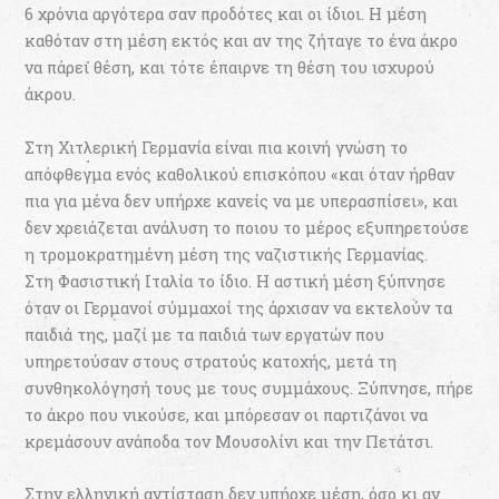
6 χρόνια αργότερα σαν προδότες και οι ίδιοι. Η μέση
καθόταν στη μέση εκτός και αν της ζήταγε το ένα άκρο
να πάρει θέση, και τότε έπαιρνε τη θέση του ισχυρού
άκρου.
Στη Χιτλερική Γερμανία είναι πια κοινή γνώση το
απόφθεγμα ενός καθολικού επισκόπου «και όταν ήρθαν
πια για μένα δεν υπήρχε κανείς να με υπερασπίσει», και
δεν χρειάζεται ανάλυση το ποιου το μέρος εξυπηρετούσε
η τρομοκρατημένη μέση της ναζιστικής Γερμανίας.
Στη Φασιστική Ιταλία το ίδιο. Η αστική μέση ξύπνησε
όταν οι Γερμανοί σύμμαχοί της άρχισαν να εκτελούν τα
παιδιά της, μαζί με τα παιδιά των εργατών που
υπηρετούσαν στους στρατούς κατοχής, μετά τη
συνθηκολόγησή τους με τους συμμάχους. Ξύπνησε, πήρε
το άκρο που νικούσε, και μπόρεσαν οι παρτιζάνοι να
κρεμάσουν ανάποδα τον Μουσολίνι και την Πετάτσι.
Στην ελληνική αντίσταση δεν υπήρχε μέση, όσο κι αν