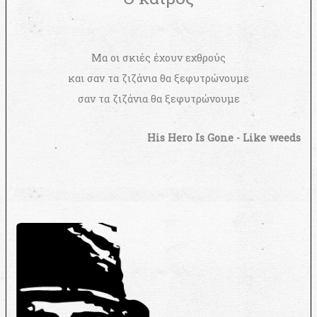
Μα οι σκιές έχουν εχθρούς
και σαν τα ζιζάνια θα ξεφυτρώνουμε
σαν τα ζιζάνια θα ξεφυτρώνουμε
His Hero Is Gone - Like weeds