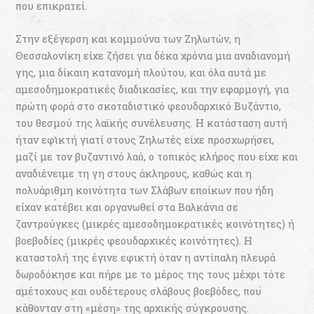
που επικρατεί.
Στην εξέγερση και κομμούνα των Ζηλωτών, η
Θεσσαλονίκη είχε ζήσει για δέκα χρόνια μια αναδιανομή
γης, μια δίκαιη κατανομή πλούτου, και όλα αυτά με
αμεσοδημοκρατικές διαδικασίες, και την εφαρμογή, για
πρώτη φορά στο σκοταδιστικό φεουδαρχικό Βυζάντιο,
του θεσμού της λαϊκής συνέλευσης. Η κατάσταση αυτή
ήταν εφικτή γιατί στους Ζηλωτές είχε προσχωρήσει,
μαζί με τον βυζαντινό λαό, ο τοπικός κλήρος που είχε και
αναδιένειμε τη γη στους άκληρους, καθώς και η
πολυάριθμη κοινότητα των Σλάβων εποίκων που ήδη
είχαν κατέβει και οργανωθεί στα Βαλκάνια σε
ζαντρούγκες (μικρές αμεσοδημοκρατικές κοινότητες) ή
βοεβοδίες (μικρές φεουδαρχικές κοινότητες). Η
καταστολή της έγινε εφικτή όταν η αντίπαλη πλευρά
δωροδόκησε και πήρε με το μέρος της τους μέχρι τότε
αμέτοχους και ουδέτερους σλάβους βοεβόδες, που
κάθονταν στη «μέση» της αρχικής σύγκρουσης.