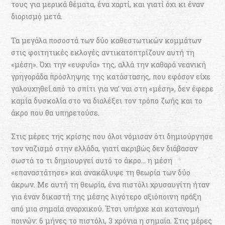
τους για μερικά θέματα, ένα χαρτί, και γιατί όχι κι έναν
διορισμό μετά.
Τα μεγάλα ποσοστά των δύο καθεστωτικών κομμάτων
στις φοιτητικές εκλογές αντικατοπτρίζουν αυτή τη
«μέση». Όχι την «ευφυΐα» της, αλλά την καθαρά νεανική
γρηγοράδα πρόσληψης της κατάστασης, που εφόσον είχε
γαλουχηθεί από το σπίτι για να’ ναι στη «μέση», δεν έφερε
καμία δυσκολία στο να διαλέξει τον τρόπο ζωής και το
άκρο που θα υπηρετούσε.
Στις μέρες της κρίσης που όλοι νόμισαν ότι δημιούργησε
τον ναζισμό στην ελλάδα, γιατί ακριβώς δεν διάβασαν
σωστά το τι δημιουργεί αυτό το άκρο… η μέση
«επαναστάτησε» και ανακάλυψε τη θεωρία των δύο
άκρων. Με αυτή τη θεωρία, ένα πιστόλι χρυσαυγίτη ήταν
για έναν δικαστή της μέσης λιγότερο αξιόποινη πράξη
από μια σημαία αναρχικού. Έτσι υπήρχε και κατανομή
ποινών: 6 μήνες το πιστόλι, 3 χρόνια η σημαία. Στις μέρες