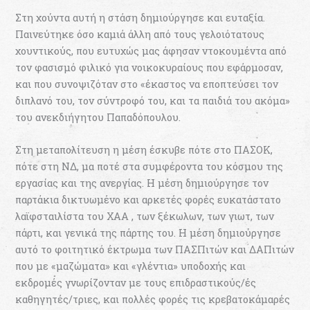
Στη χούντα αυτή η στάση δημιούργησε και ευταξία.
Παινεύτηκε όσο καμιά άλλη από τους γελοιότατους
χουντικούς, που ευτυχώς μας άφησαν ντοκουμέντα από
τον φασισμό φιλικό για νοικοκυραίους που εφάρμοσαν,
και που συνοψιζόταν στο «έκαστος να εποπτεύσει τον
διπλανό του, τον σύντροφό του, και τα παιδιά του ακόμα»
του ανεκδιήγητου Παπαδόπουλου.
Στη μεταπολίτευση η μέση έσκυβε πότε στο ΠΑΣΟΚ,
πότε στη ΝΔ, μα ποτέ στα συμφέροντα του κόσμου της
εργασίας και της ανεργίας. Η μέση δημιούργησε τον
παρτάκια δικτυωμένο και αρκετές φορές ευκατάστατο
λαϊφσταιλίστα του ΧΑΑ , των ξέκωλων, των γιωτ, των
πάρτι, και γενικά της πάρτης του. Η μέση δημιούργησε
αυτό το φοιτητικό έκτρωμα των ΠΑΣΠιτών και ΔΑΠιτών
που με «μαζώματα» και «γλέντια» υποδοχής και
εκδρομές γνωρίζονταν με τους επιδραστικούς/ές
καθηγητές/τριες, και πολλές φορές τις κρεβατοκάμαρές