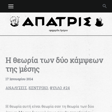
Μετάβαση
Ανα
στο
περιεχόμενο
Η θεωρία των δύο κάμψεων
της μέσης
17 Ιανουαρίου 2014
ΑΝΑΛΥΣΕΙΣ
,
ΚΕΝΤΡΙΚΟ
,
ΦΥΛΛΟ #24
Η θεωρία αυτή είναι θεωρία σαν τη θεωρία των δύο