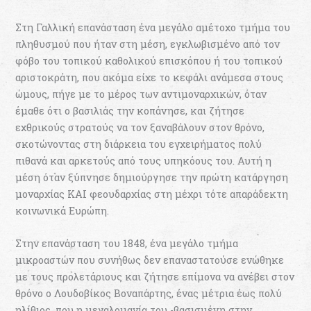
Στη Γαλλική επανάσταση ένα μεγάλο αμέτοχο τμήμα του
πληθυσμού που ήταν στη μέση, εγκλωβισμένο από τον
φόβο του τοπικού καθολικού επισκόπου ή του τοπικού
αριστοκράτη, που ακόμα είχε το κεφάλι ανάμεσα στους
ώμους, πήγε με το μέρος των αντιμοναρχικών, όταν
έμαθε ότι ο βασιλιάς την κοπάνησε, και ζήτησε
εχθρικούς στρατούς να τον ξαναβάλουν στον θρόνο,
σκοτώνοντας στη διάρκεια του εγχειρήματος πολύ
πιθανά και αρκετούς από τους υπηκόους του. Αυτή η
μέση όταν ξύπνησε δημιούργησε την πρώτη κατάργηση
μοναρχίας ΚΑΙ φεουδαρχίας στη μέχρι τότε απαράδεκτη
κοινωνικά Ευρώπη.
Στην επανάσταση του 1848, ένα μεγάλο τμήμα
μικροαστών που συνήθως δεν επαναστατούσε ενώθηκε
με τους προλετάριους και ζήτησε επίμονα να ανέβει στον
θρόνο ο Λουδοβίκος Βοναπάρτης, ένας μέτρια έως πολύ
ηλίθιος, που η μεγαλομανία του -βασισμένη στην