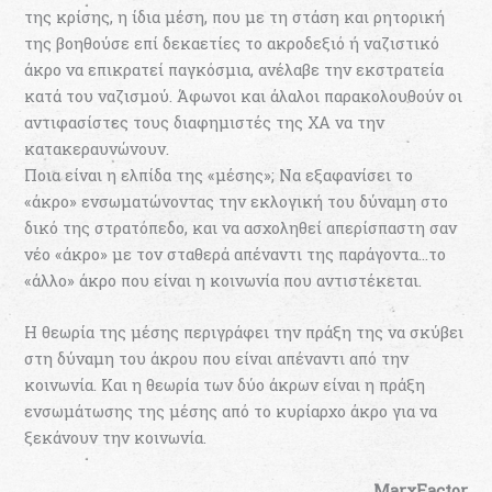
της κρίσης, η ίδια μέση, που με τη στάση και ρητορική
της βοηθούσε επί δεκαετίες το ακροδεξιό ή ναζιστικό
άκρο να επικρατεί παγκόσμια, ανέλαβε την εκστρατεία
κατά του ναζισμού. Άφωνοι και άλαλοι παρακολουθούν οι
αντιφασίστες τους διαφημιστές της ΧΑ να την
κατακεραυνώνουν.
Ποια είναι η ελπίδα της «μέσης»; Να εξαφανίσει το
«άκρο» ενσωματώνοντας την εκλογική του δύναμη στο
δικό της στρατόπεδο, και να ασχοληθεί απερίσπαστη σαν
νέο «άκρο» με τον σταθερά απέναντι της παράγοντα…το
«άλλο» άκρο που είναι η κοινωνία που αντιστέκεται.
Η θεωρία της μέσης περιγράφει την πράξη της να σκύβει
στη δύναμη του άκρου που είναι απέναντι από την
κοινωνία. Και η θεωρία των δύο άκρων είναι η πράξη
ενσωμάτωσης της μέσης από το κυρίαρχο άκρο για να
ξεκάνουν την κοινωνία.
MarxFactor