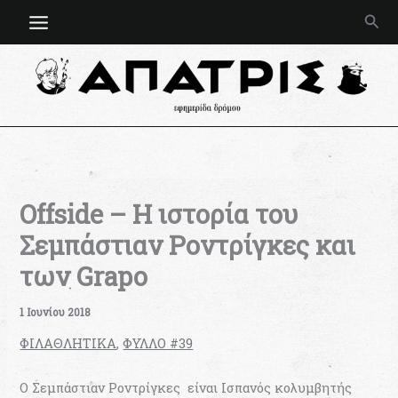
Μετάβαση
Ανα
στο
περιεχόμενο
Offside – Η ιστορία του
Σεμπάστιαν Ροντρίγκες και
των Grapo
1 Ιουνίου 2018
ΦΙΛΑΘΛΗΤΙΚΑ
,
ΦΥΛΛΟ #39
Ο Σεμπάστιαν Ροντρίγκες είναι Ισπανός κολυμβητής