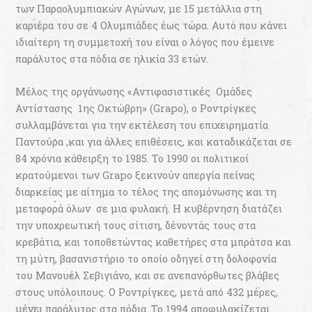
των Παραολυμπιακών Αγώνων, με 15 μετάλλια στη
καριέρα του σε 4 Ολυμπιάδες έως τώρα. Αυτό που κάνει
ιδιαίτερη τη συμμετοχή του είναι ο λόγος που έμεινε
παράλυτος στα πόδια σε ηλικία 33 ετών.
Μέλος της οργάνωσης «Αντιφασιστικές Ομάδες
Αντίστασης 1ης Οκτώβρη» (Grapo), ο Ροντρίγκες
συλλαμβάνεται για την εκτέλεση του επιχειρηματία
Παντούρα ,και για άλλες επιθέσεις, και καταδικάζεται σε
84 χρόνια κάθειρξη το 1985. Το 1990 οι πολιτικοί
κρατούμενοι των Grapo ξεκινούν απεργία πείνας
διαρκείας με αίτημα το τέλος της απομόνωσης και τη
μεταφορά όλων σε μια φυλακή. Η κυβέρνηση διατάζει
την υποχρεωτική τους σίτιση, δένοντάς τους στα
κρεβάτια, και τοποθετώντας καθετήρες στα μπράτσα και
τη μύτη, βασανιστήριο το οποίο οδηγεί στη δολοφονία
του Μανουέλ Σεβιγιάνο, και σε ανεπανόρθωτες βλάβες
στους υπόλοιπους. Ο Ροντρίγκες, μετά από 432 μέρες,
μένει παράλυτος στα πόδια. Το 1994 αποφυλακίζεται .