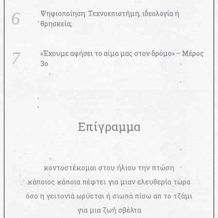
Ψηφιοποίηση: Τεχνοεπιστήμη, ιδεολογία ή
θρησκεία;
«Έχουμε αφήσει το αίμα μας στον δρόμο» – Μέρος
3ο
Επίγραμμα
κοντοστέκομαι στου ήλιου την πτώση
κάποιος κάποια πέφτει για μιαν ελευθερία τώρα
όσο η γειτονιά ωρύεται ή σιωπά πίσω απ το τζάμι
για μια ζωή σβέλτα