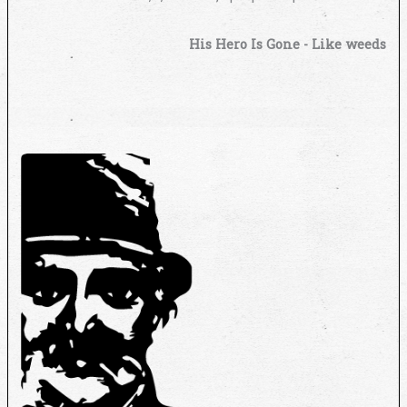
His Hero Is Gone - Like weeds