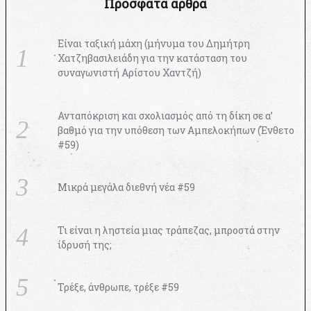
Πρόσφατα άρθρα
Είναι ταξική μάχη (μήνυμα του Δημήτρη
Χατζηβασιλειάδη για την κατάσταση του
συναγωνιστή Αρίστου Χαντζή)
Ανταπόκριση και σχολιασμός από τη δίκη σε α’
βαθμό για την υπόθεση των Αμπελοκήπων (Ένθετο
#59)
Μικρά μεγάλα διεθνή νέα #59
Τι είναι η ληστεία μιας τράπεζας, μπροστά στην
ίδρυσή της;
Τρέξε, άνθρωπε, τρέξε #59