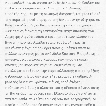
κουκουλώθηκε με συνοπτικές διαδικασίες. Ο Κούλης και
η Ν.Δ. επιχείρησαν να ξεπλυθούν με δηλώσεις
υποστήριξης και με τη σιωπηλή διαγραφή του βιαστή από
την παράταξη, ενώ ο δρόμος της δικαιοσύνης οδήγησε σε
θεσμικό αδιέξοδο, καθώς η υπόθεση είχε παραγραφεί.
Αντίστοιχη διαχείριση επιχειρείται στην υπόθεση του
Δημήτρη Λιγνάδη, όπου ο προστατευτικός κλοιός του
βιαστή –που περιλαμβάνει από τον Κούλη και τη
Μενδώνη μέχρι ποιος ξέρει ποιους– ζέχνει ύποπτα
πολλές αναλογίες με το σκάνδαλο Επστάιν. Η εμπλοκή
επιφανών και ισχυρών καθαρμάτων –που σε άλλες
εποχές θα μπορούσε να ρίξει κυβερνήσεις– σε
κυκλώματα σεξουαλικής εκμετάλλευσης και σε πράξεις
σεξουαλικής βίας δεν αποτελεί κεραυνό εν αιθρία. Οι
βιαστές δεν είναι «ράτσα» ειδική, αλλά άνδρες
καθημερινοί· όμως ο πλούτος και η εξουσία κάνουν αυτή
τη βία ακόμα πιο ασύμμετρη. Εξασφαλίζουν ότι σ’ αυτή
την κοινωνία, που είναι ταξική όσο και πατριαρχική, τα
πλούσια καθάρματα θα έχουν πάντα την έννομη τάξη κι