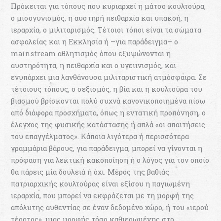
Πρόκειται για τόπους που κυριαρχεί η μάτσο κουλτούρα,
ο μισογυνισμός, η αυστηρή πειθαρχία και υπακοή, η
ιεραρχία, ο μιλιταρισμός. Τέτοιοι τόποι είναι τα σώματα
ασφαλείας και η Εκκλησία ή –για παράδειγμα– ο
mainstream αθλητισμός όπου εξυψώνονται η
αυστηρότητα, η πειθαρχία και ο υγειινισμός, και
ενυπάρχει μια λανθάνουσα μιλιταριστική ατμόσφαιρα. Σε
τέτοιους τόπους, ο σεξισμός, η βία και η κουλτούρα του
βιασμού βρίσκονται πολύ συχνά κανονικοποιημένα πίσω
από διάφορα προσχήματα, όπως η εντατική προπόνηση, ο
έλεγχος της φυσικής κατάστασης ή απλά «οι απαιτήσεις
του επαγγέλματος». Κάποια λιγότερα ή περισσότερα
γραμμάρια βάρους, για παράδειγμα, μπορεί να γίνονται η
πρόφαση για λεκτική κακοποίηση ή ο λόγος για τον οποίο
θα πάρεις μία δουλειά ή όχι. Μέρος της βαθιάς
πατριαρχικής κουλτούρας είναι εξίσου η παγιωμένη
ιεραρχία, που μπορεί να εκφράζεται με τη μορφή της
απόλυτης αυθεντίας σε έναν δεδομένο χώρο, ή του «ιερού
τέρατος», μιας μορφής τόσο καθιερωμένης στο