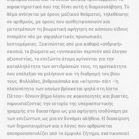
χαρακτηριστικά που της δίνει αυτή η διαμεσολάβηση. Το
θέμα ανοίγεται με όρους μαζικού θεάματος, τηλεθέασης
σε αριθμούς, με όρους που αισθητικοποιούν και
μετατρέπουν τη βιωματική αφήγηση σε κάποιου είδους
πιπεράτο νέο με γαργαλιστικές προσωπικές
λεπτομέρειες. Ξεκινώντας από μια καθαρά «ανδρική»
σκοπιά, τα βιώματα ως «γυναικεία» περνούν από έλεγχο
αξιοπιστίας, τα επιζώντα άτομα κρίνονται για την
καταλληλότητα των αντιδράσεών τους, τη χρονικότητα
που επέλεξαν να μιλήσουν και τη διαδρομή του βίου
τους. Φυλλάδες, βοθροκάναλα και «κίτρινα» σάιτ –η
πλειονότητα των οποίων βρίσκεται ψηλά στη λίστα
Πέτσα– δίνουν βήμα λόγου σε κακοποιητές και βιαστές,
παρουσιάζοντας την ιστορία της υπερασπιστικής
γραμμής στο δικαστήριο ως μια αφήγηση ισοδύναμη με
των επιζώντων, ως μια εν δυνάμει αλήθεια. Η διαχείριση
των δημοσιευμάτων και ο λόγος που αρθρώνεται
αποπροσανατολίζει από το έμφυλο ζήτημα, σχετικοποιεί