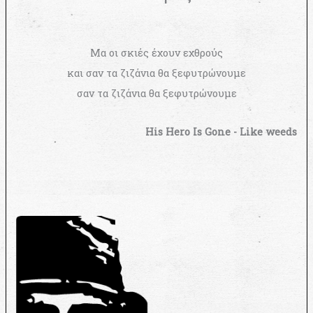
Μα οι σκιές έχουν εχθρούς
και σαν τα ζιζάνια θα ξεφυτρώνουμε
σαν τα ζιζάνια θα ξεφυτρώνουμε
His Hero Is Gone - Like weeds