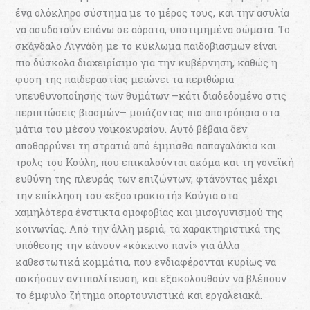
ένα ολόκληρο σύστημα με το μέρος τους, και την ασυλία
να ασυδοτούν επάνω σε αόρατα, υποτιμημένα σώματα. Το
σκάνδαλο Λιγνάδη με το κύκλωμα παιδοβιασμών είναι
πιο δύσκολα διαχειρίσιμο για την κυβέρνηση, καθώς η
φύση της παιδεραστίας μειώνει τα περιθώρια
υπευθυνοποίησης των θυμάτων –κάτι διαδεδομένο στις
περιπτώσεις βιασμών– μοιάζοντας πιο αποτρόπαια στα
μάτια του μέσου νοικοκυραίου. Αυτό βέβαια δεν
αποθαρρύνει τη στρατιά από έμμισθα παπαγαλάκια και
τρολς του Κούλη, που επικαλούνται ακόμα και τη γονεϊκή
ευθύνη της πλευράς των επιζώντων, φτάνοντας μέχρι
την επίκληση του «εξοστρακιστή» Κούγια στα
χαμηλότερα ένστικτα ομοφοβίας και μισογυνισμού της
κοινωνίας. Από την άλλη μεριά, τα χαρακτηριστικά της
υπόθεσης την κάνουν «κόκκινο πανί» για άλλα
καθεστωτικά κομμάτια, που ενδιαφέρονται κυρίως να
ασκήσουν αντιπολίτευση, και εξακολουθούν να βλέπουν
το έμφυλο ζήτημα οπορτουνιστικά και εργαλειακά.