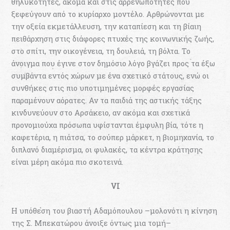
θηλυκότητες, ακόμα και στις αρρενωπότητες που
ξεφεύγουν από το κυρίαρχο μοντέλο. Αρθρώνονται με
την οξεία εκμετάλλευση, την καταπίεση και τη βίαιη
πειθάρχηση στις διάφορες πτυχές της κοινωνικής ζωής,
στο σπίτι, την οικογένεια, τη δουλειά, τη βόλτα. Το
άνοιγμα που έγινε στον δημόσιο λόγο βγάζει προς τα έξω
συμβάντα εντός χώρων με ένα σχετικό στάτους, ενώ οι
συνθήκες στις πιο υποτιμημένες μορφές εργασίας
παραμένουν αόρατες. Αν τα παιδιά της αστικής τάξης
κινδυνεύουν στο Αρσάκειο, αν ακόμα και σχετικά
προνομιούχα πρόσωπα υφίστανται έμφυλη βία, τότε η
καφετέρια, η πιάτσα, το σούπερ μάρκετ, η βιομηχανία, το
διπλανό διαμέρισμα, οι φυλακές, τα κέντρα κράτησης
είναι μέρη ακόμα πιο σκοτεινά.
VI
Η υπόθεση του βιαστή Αδαμόπουλου –μολονότι η κίνηση
της Σ. Μπεκατώρου άνοιξε όντως μια τομή–