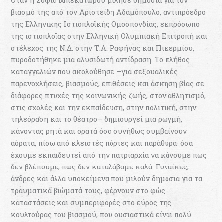
Όταν η Σοφία Μπεκατώρου μίλησε δημόσια για τον
βιασμό της από τον Αριστείδη Αδαμόπουλο, αντιπρόεδρο
της Ελληνικής Ιστιοπλοϊκής Ομοσπονδίας, εκπρόσωπο
της ιστιοπλοΐας στην Ελληνική Ολυμπιακή Επιτροπή και
στέλεχος της Ν.Δ. στην Τ.Α. Ραφήνας και Πικερμίου,
πυροδοτήθηκε μια αλυσιδωτή αντίδραση. Το πλήθος
καταγγελιών που ακολούθησε –για σεξουαλικές
παρενοχλήσεις, βιασμούς, επιθέσεις και άσκηση βίας σε
διάφορες πτυχές της κοινωνικής ζωής, στον αθλητισμό,
στις σχολές και την εκπαίδευση, στην πολιτική, στην
τηλεόραση και το θέατρο– δημιουργεί μια ρωγμή,
κάνοντας ρητά και ορατά όσα συνήθως συμβαίνουν
αόρατα, πίσω από κλειστές πόρτες και παράθυρα· όσα
έχουμε εκπαιδευτεί από την πατριαρχία να κάνουμε πως
δεν βλέπουμε, πως δεν καταλάβαμε καλά. Γυναίκες,
άνδρες και άλλα υποκείμενα που μιλούν δημόσια για τα
τραυματικά βιώματά τους, φέρνουν στο φώς
καταστάσεις και συμπεριφορές στο εύρος της
κουλτούρας του βιασμού, που ουσιαστικά είναι πολύ