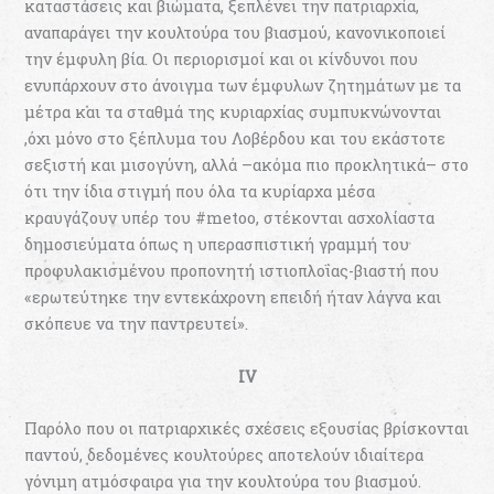
καταστάσεις και βιώματα, ξεπλένει την πατριαρχία,
αναπαράγει την κουλτούρα του βιασμού, κανονικοποιεί
την έμφυλη βία. Οι περιορισμοί και οι κίνδυνοι που
ενυπάρχουν στο άνοιγμα των έμφυλων ζητημάτων με τα
μέτρα και τα σταθμά της κυριαρχίας συμπυκνώνονται
,όχι μόνο στο ξέπλυμα του Λοβέρδου και του εκάστοτε
σεξιστή και μισογύνη, αλλά –ακόμα πιο προκλητικά– στο
ότι την ίδια στιγμή που όλα τα κυρίαρχα μέσα
κραυγάζουν υπέρ του #metoo, στέκονται ασχολίαστα
δημοσιεύματα όπως η υπερασπιστική γραμμή του
προφυλακισμένου προπονητή ιστιοπλοΐας-βιαστή που
«ερωτεύτηκε την εντεκάχρονη επειδή ήταν λάγνα και
σκόπευε να την παντρευτεί».
IV
Παρόλο που οι πατριαρχικές σχέσεις εξουσίας βρίσκονται
παντού, δεδομένες κουλτούρες αποτελούν ιδιαίτερα
γόνιμη ατμόσφαιρα για την κουλτούρα του βιασμού.