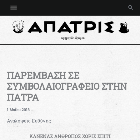
Μετάβαση
Ανα
στο
περιεχόμενο
ΠΑΡΕΜΒΑΣΗ ΣΕ
ΣΥΜΒΟΛΑΙΟΓΡΑΦΕΙΟ ΣΤΗΝ
ΠΑΤΡΑ
1 Μαΐου 2018
Αναλήψεις Ευθύνης
ΚΑΝΕΝΑΣ ΑΝΘΡΩΠΟΣ ΧΩΡΙΣ ΣΠΙΤΙ