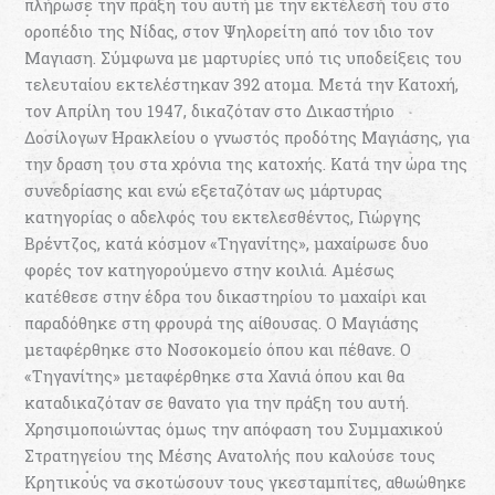
πλήρωσε την πράξη του αυτή με την εκτέλεσή του στο
οροπέδιο της Νίδας, στον Ψηλορείτη από τον ιδιο τον
Μαγιαση. Σύμφωνα με μαρτυρίες υπό τις υποδείξεις του
τελευταίου εκτελέστηκαν 392 ατομα. Μετά την Κατοχή,
τον Απρίλη του 1947, δικαζόταν στο Δικαστήριο
Δοσίλογων Ηρακλείου ο γνωστός προδότης Μαγιάσης, για
την δραση του στα χρόνια της κατοχής. Κατά την ώρα της
συνεδρίασης και ενώ εξεταζόταν ως μάρτυρας
κατηγορίας ο αδελφός του εκτελεσθέντος, Γιώργης
Βρέντζος, κατά κόσμον «Τηγανίτης», μαχαίρωσε δυο
φορές τον κατηγορούμενο στην κοιλιά. Αμέσως
κατέθεσε στην έδρα του δικαστηρίου το μαχαίρι και
παραδόθηκε στη φρουρά της αίθουσας. Ο Μαγιάσης
μεταφέρθηκε στο Νοσοκομείο όπου και πέθανε. Ο
«Τηγανίτης» μεταφέρθηκε στα Χανιά όπου και θα
καταδικαζόταν σε θανατο για την πράξη του αυτή.
Χρησιμοποιώντας όμως την απόφαση του Συμμαχικού
Στρατηγείου της Μέσης Ανατολής που καλούσε τους
Κρητικούς να σκοτώσουν τους γκεσταμπίτες, αθωώθηκε