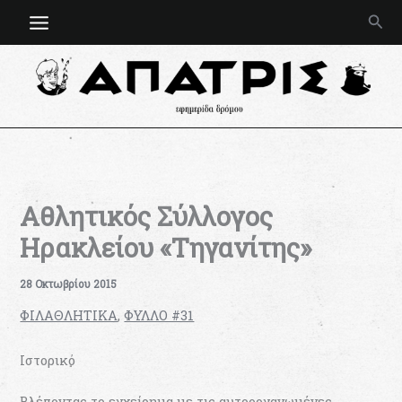
Μετάβαση
Ανα
στο
περιεχόμενο
Αθλητικός Σύλλογος
Ηρακλείου «Τηγανίτης»
28 Οκτωβρίου 2015
ΦΙΛΑΘΛΗΤΙΚΑ
,
ΦΥΛΛΟ #31
Ιστορικό
Βλέποντας το εγχείρημα με τις αυτοοργανωμένες