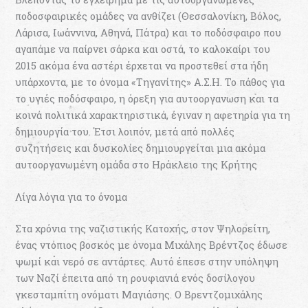
ποδοσφαιρικές ομάδες να ανθίζει (Θεσσαλονίκη, Βόλος,
Λάρισα, Ιωάννινα, Αθηνά, Πάτρα) και το ποδόσφαιρο που
αγαπάμε να παίρνει σάρκα και οστά, το καλοκαίρι του
2015 ακόμα ένα αστέρι έρχεται να προστεθεί στα ήδη
υπάρχοντα, με το όνομα «Τηγανίτης» Α.Σ.Η. Το πάθος για
το υγιές ποδόσφαιρο, η όρεξη για αυτοοργανωση και τα
κοινά πολιτικά χαρακτηριστικά, έγιναν η αφετηρία για τη
δημιουργία του. Έτσι λοιπόν, μετά από πολλές
συζητήσεις και δυσκολίες δημιουργείται μια ακόμα
αυτοοργανωμένη ομάδα στο Ηράκλειο της Κρήτης
Λίγα λόγια για το όνομα
Στα χρόνια της ναζιστικής Κατοχής, στον Ψηλορείτη,
ένας ντόπιος βοσκός με όνομα Μιχάλης Βρέντζος έδωσε
ψωμί και νερό σε αντάρτες. Αυτό έπεσε στην υπόληψη
των Ναζί έπειτα από τη ρουφιανιά ενός δοσίλογου
γκεσταμπίτη ονόματι Μαγιάσης. Ο Βρεντζομιχάλης