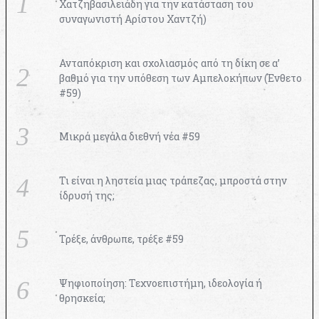
Χατζηβασιλειάδη για την κατάσταση του
συναγωνιστή Αρίστου Χαντζή)
Ανταπόκριση και σχολιασμός από τη δίκη σε α’
βαθμό για την υπόθεση των Αμπελοκήπων (Ένθετο
#59)
Μικρά μεγάλα διεθνή νέα #59
Τι είναι η ληστεία μιας τράπεζας, μπροστά στην
ίδρυσή της;
Τρέξε, άνθρωπε, τρέξε #59
Ψηφιοποίηση: Τεχνοεπιστήμη, ιδεολογία ή
θρησκεία;