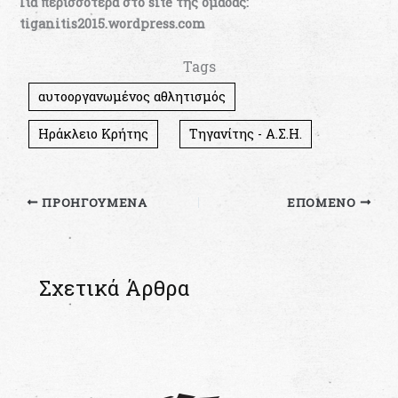
Για περισσότερα στο site της ομάδας:
tiganitis2015.wordpress.com
Tags
αυτοοργανωμένος αθλητισμός
Ηράκλειο Κρήτης
Τηγανίτης - Α.Σ.Η.
ΠΡΟΗΓΟΎΜΕΝΑ
ΕΠΌΜΕΝΟ
Σχετικά Άρθρα