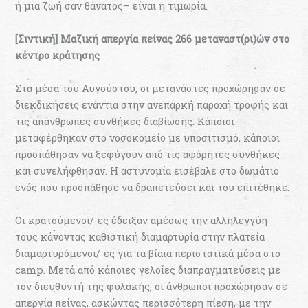
ή μια ζωή σαν θάνατος– είναι η τιμωρία.
[Σιντική] Μ
αζική απεργία πείνας 266 μεταναστ(ρι)ών στο
κέντρο κράτησης
Στα μέσα του Αυγούστου, οι μετανάστες προχώρησαν σε
διεκδικήσεις ενάντια στην ανεπαρκή παροχή τροφής και
τις απάνθρωπες συνθήκες διαβίωσης. Κάποιοι
μεταφέρθηκαν στο νοσοκομείο με υποσιτισμό, κάποιοι
προσπάθησαν να ξεφύγουν από τις αφόρητες συνθήκες
και συνελήφθησαν. Η αστυνομία εισέβαλε στο δωμάτιο
ενός που προσπάθησε να δραπετεύσει και του επιτέθηκε.
Οι κρατούμενοι/-ες έδειξαν αμέσως την αλληλεγγύη
τους κάνοντας καθιστική διαμαρτυρία στην πλατεία
διαμαρτυρόμενοι/-ες για τα βίαια περιστατικά μέσα στο
camp. Μετά από κάποιες γελοίες διαπραγματεύσεις με
τον διευθυντή της φυλακής, οι άνθρωποι προχώρησαν σε
απεργία πείνας, ασκώντας περισσότερη πίεση, με την