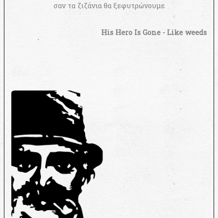
σαν τα ζιζάνια θα ξεφυτρώνουμε
His Hero Is Gone - Like weeds