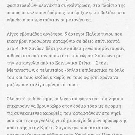
φασιστοειδών- ολονύχτια συγκέντρωση, στο πλαίσιο της
οποίας απέκλεισαν δρόμους και έριξαν φωτοβολίδες στο
γήπεδο όπου κρατούνταν οι μετανάστες.
Λίγες εβδομάδες αργότερα, 5 άστεγοι Παλαιστίνιοι, που
είχαν βρει προσωρινό καταφύγιο σε άδειο σπίτι κοντά
στα ΚΤΕΛ Χανίων, δέχτηκαν επίθεση ενώ κοιμόντουσαν,
πιθανότατα από τον ιδιοκτήτη του χώρου. Σύμφωνα με
την καταγγελία από το Κοινωνικό Στέκι – Στέκι
Μεταναστών, ο τελευταίος «όπλισε επιδεικτικά το όπλο
του και τους εκδίωξε χωρίς να τους αφήσει χρόνο να
μαζέψουν τα λίγα πράγματά τους».
Όλο αυτό το διάστημα, οι λιγοστοί φασίστες του νησιού
επιχειρούν να βρουν χώρο στον δρόμο τόσο με αφορμή
τις συνεχόμενες καραβιές που καταφτάνουν στο νησί,
όσο και τις εξαγγελίες για δημιουργία δομών προσωρινής
κράτησης στην Κρήτη. Συγκεντρώσεις κατά των
μεταναστών επιχειρήθηκαν στα Χανιά και το Ηράκλειο,