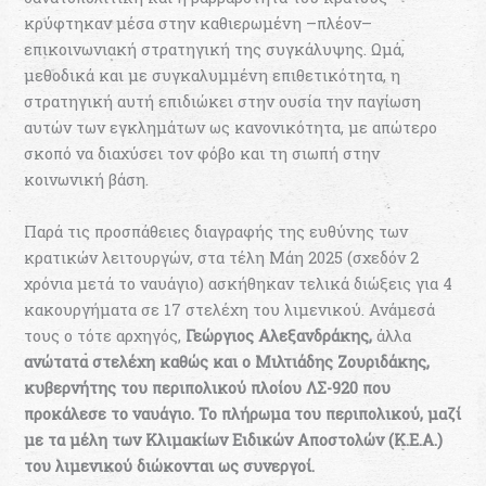
κρύφτηκαν μέσα στην καθιερωμένη –πλέον–
επικοινωνιακή στρατηγική της συγκάλυψης. Ωμά,
μεθοδικά και με συγκαλυμμένη επιθετικότητα, η
στρατηγική αυτή επιδιώκει στην ουσία την παγίωση
αυτών των εγκλημάτων ως κανονικότητα, με απώτερο
σκοπό να διαχύσει τον φόβο και τη σιωπή στην
κοινωνική βάση.
Παρά τις προσπάθειες διαγραφής της ευθύνης των
κρατικών λειτουργών, στα τέλη Μάη 2025 (σχεδόν 2
χρόνια μετά το ναυάγιο) ασκήθηκαν τελικά διώξεις για 4
κακουργήματα σε 17 στελέχη του λιμενικού. Ανάμεσά
τους ο τότε αρχηγός,
Γεώργιος Αλεξανδράκης,
άλλα
ανώτατα στελέχη καθώς και ο Μιλτιάδης Ζουριδάκης,
κυβερνήτης του περιπολικού πλοίου ΛΣ-920 που
προκάλεσε
το ναυάγιο. Το πλήρωμα του περιπολικού, μαζί
με τα μέλη των Κλιμακίων Ειδικών Αποστολών (Κ.Ε.Α.)
του λιμενικού διώκονται ως συνεργοί.