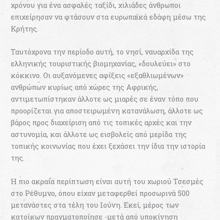
χρόνου για ένα ασφαλές ταξίδι, χιλιάδες άνθρωποι
επιχείρησαν να φτάσουν στα ευρωπαϊκά εδάφη μέσω της
Κρήτης.
Ταυτόχρονα την περίοδο αυτή, το νησί, ναυαρχίδα της
ελληνικής τουριστικής βιομηχανίας, «δουλεύει» στο
κόκκινο. Οι αυξανόμενες αφίξεις «εξαθλιωμένων»
ανθρώπων κυρίως από χώρες της Αφρικής,
αντιμετωπίστηκαν άλλοτε ως μιαρές σε έναν τόπο που
προορίζεται για αποστειρωμένη κατανάλωση, άλλοτε ως
βάρος προς διαχείριση από τις τοπικές αρχές και την
αστυνομία, και άλλοτε ως εισβολείς από μερίδα της
τοπικής κοινωνίας που έχει ξεχάσει την ίδια την ιστορία
της.
Η πιο ακραία περίπτωση είναι αυτή του χωριού Τσεσμές
στο Ρέθυμνο, όπου είχαν μεταφερθεί προσωρινά 500
μετανάστες στα τέλη του Ιούνη. Εκεί, μέρος των
κατοίκων πραγματοποίησε -μετά από υποκίνηση