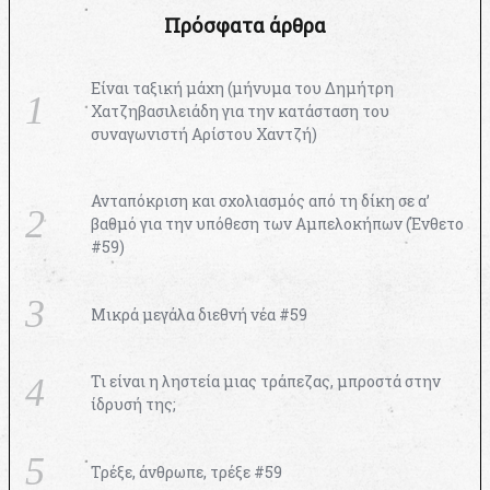
Πρόσφατα άρθρα
Είναι ταξική μάχη (μήνυμα του Δημήτρη
Χατζηβασιλειάδη για την κατάσταση του
συναγωνιστή Αρίστου Χαντζή)
Ανταπόκριση και σχολιασμός από τη δίκη σε α’
βαθμό για την υπόθεση των Αμπελοκήπων (Ένθετο
#59)
Μικρά μεγάλα διεθνή νέα #59
Τι είναι η ληστεία μιας τράπεζας, μπροστά στην
ίδρυσή της;
Τρέξε, άνθρωπε, τρέξε #59