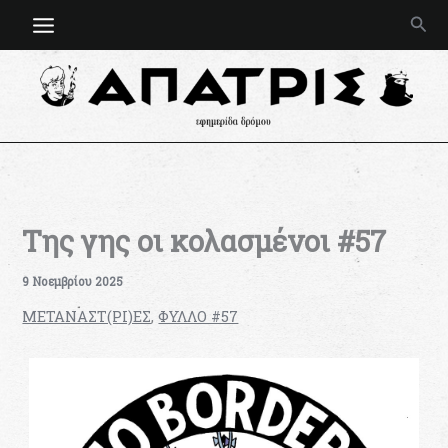
Μετάβαση
Ανα
στο
περιεχόμενο
Της γης οι κολασμένοι #57
9 Νοεμβρίου 2025
ΜΕΤΑΝΑΣΤ(ΡΙ)ΕΣ
,
ΦΥΛΛΟ #57