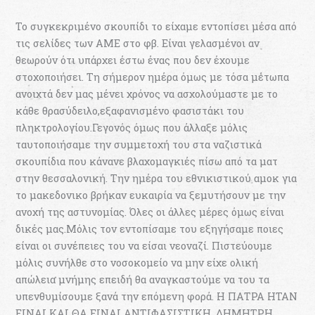
Το συγκεκριμένο σκουπίδι το είχαμε εντοπίσει μέσα από
τις σελίδες των ΑΜΕ στο φβ. Είναι γελασμένοι αν
θεωρούν ότι υπάρχει έστω ένας που δεν έχουμε
στοχοποιήσει. Τη σήμερον ημέρα όμως με τόσα μέτωπα
ανοιχτά δεν μας μένει χρόνος να ασχολούμαστε με το
κάθε θρασύδειλο,εξαφανισμένο φασιστάκι του
πληκτρολογίου.Γεγονός όμως που άλλαξε μόλις
ταυτοποιήσαμε την συμμετοχή του στα ναζιστικά
σκουπίδια που κάνανε βλαχομαγκιές πίσω από τα ματ
στην θεσσαλονική. Την ημέρα του εθνικιστικού αμοκ για
το μακεδονικο βρήκαν ευκαιρία να ξεμυτήσουν με την
ανοχή της αστυνομίας. Όλες οι άλλες μέρες όμως είναι
δικές μας.Μόλις τον εντοπίσαμε του εξηγήσαμε ποιες
είναι οι συνέπειες του να είσαι νεοναζί. Πιστεύουμε
μόλις συνήλθε στο νοσοκομείο να μην είχε ολική
απώλεια μνήμης επειδή θα αναγκαστούμε να του τα
υπενθυμίσουμε ξανά την επόμενη φορά. Η ΠΑΤΡΑ ΗΤΑΝ
ΕΙΝΑΙ ΚΑΙ ΘΑ ΕΙΝΑΙ ΑΝΤΙΦΑΣΙΣΤΙΚΗ. ΔΗΜΗΤΡΗ