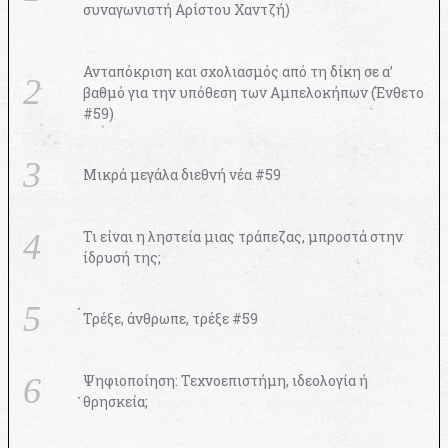
συναγωνιστή Αρίστου Χαντζή)
Ανταπόκριση και σχολιασμός από τη δίκη σε α’
βαθμό για την υπόθεση των Αμπελοκήπων (Ένθετο
#59)
Μικρά μεγάλα διεθνή νέα #59
Τι είναι η ληστεία μιας τράπεζας, μπροστά στην
ίδρυσή της;
Τρέξε, άνθρωπε, τρέξε #59
Ψηφιοποίηση: Τεχνοεπιστήμη, ιδεολογία ή
θρησκεία;