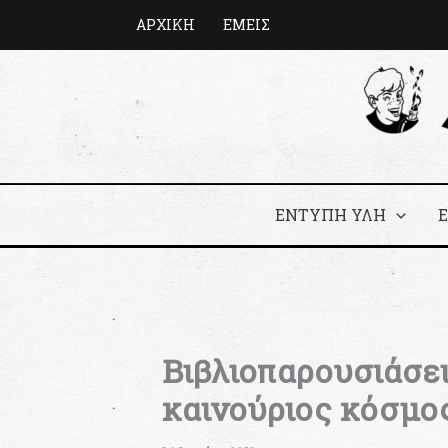
Μετάβαση
ΑΡΧΙΚΗ
ΕΜΕΙΣ
στο
περιεχόμενο
ΕΝΤΥΠΗ ΥΛΗ
Βιβλιοπαρουσιάσει
καινούριος κόσμο