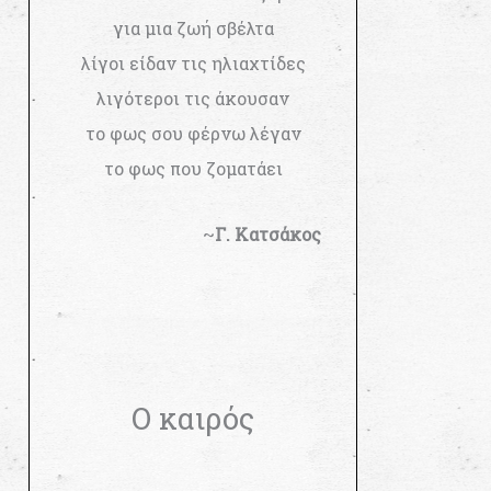
για μια ζωή σβέλτα
λίγοι είδαν τις ηλιαχτίδες
λιγότεροι τις άκουσαν
το φως σου φέρνω λέγαν
το φως που ζοματάει
~
Γ. Κατσάκος
Ο καιρός