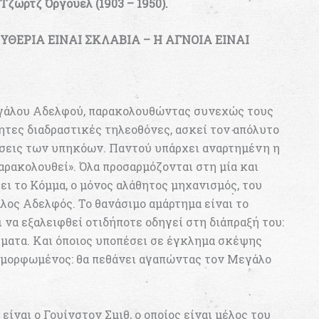
Τζωρτζ Όργουελ (1903 – 1950).
ΥΘΕΡΙΑ ΕΙΝΑΙ ΣΚΛΑΒΙΑ – Η ΑΓΝΟΙΑ ΕΙΝΑΙ
γάλου Αδελφού, παρακολουθώντας συνεχώς τους
ητες διαδραστικές τηλεοθόνες, ασκεί τον απόλυτο
δήσεις των υπηκόων. Παντού υπάρχει αναρτημένη η
ρακολουθεί». Όλα προσαρμόζονται στη μία και
ει το Κόμμα, ο μόνος αλάθητος μηχανισμός, του
λος Αδελφός. Το θανάσιμο αμάρτημα είναι το
 να εξαλειφθεί οτιδήποτε οδηγεί στη διάπραξή του:
ήματα. Και όποιος υποπέσει σε έγκλημα σκέψης
αμορφωμένος: θα πεθάνει αγαπώντας τον Μεγάλο
ίναι ο Γουίνστον Σμιθ, ο οποίος είναι μέλος του