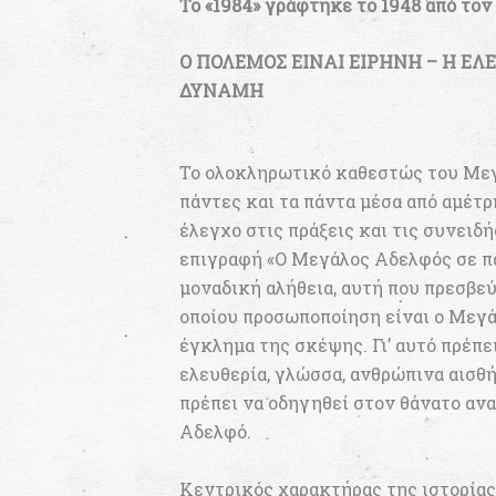
Το «1984» γράφτηκε το 1948 από τον 
Ο ΠΟΛΕΜΟΣ ΕΙΝΑΙ ΕΙΡΗΝΗ – Η ΕΛΕ
ΔΥΝΑΜΗ
Το ολοκληρωτικό καθεστώς του Με
πάντες και τα πάντα μέσα από αμέτρ
έλεγχο στις πράξεις και τις συνει
επιγραφή «Ο Μεγάλος Αδελφός σε πα
μοναδική αλήθεια, αυτή που πρεσβεύ
οποίου προσωποποίηση είναι ο Μεγά
έγκλημα της σκέψης. Γι’ αυτό πρέπει
ελευθερία, γλώσσα, ανθρώπινα αισθ
πρέπει να οδηγηθεί στον θάνατο αν
Αδελφό.
Κεντρικός χαρακτήρας της ιστορίας ε