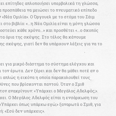
ι επίτηδες απλοποιήσει υπερβολικά τη γλώσσα,
α προσπάθεια να μειώσει το πνευματικό επίπεδο
 «Νέα Ομιλία». Ο Όργουελ με το στόμα του Σάιμ
 στο βιβλίο: «…η Νέα Ομιλία είναι η μόνη γλώσσα
γοστεύει κάθε χρόνο…» και προσθέτει «…ο σκοπός
 τα όρια της σκέψης. Στο τέλος θα κάνουμε
ς σκέψης, γιατί δεν θα υπάρχουν λέξεις για να το
σει για μικρό διάστημα το σύστημα ελέγχου και
τον έρωτα. Δεν ξέρει και δεν θα μάθει ποτέ αν ο
ι απλώς η εικόνα η οποία παρακολουθεί τους
θόνες που βρίσκονται παντού. Όταν ο Σμιθ
 τον ανακρίνουν: «Υπάρχει ο Μεγάλος Αδελφός;».
ρχει. Ο Μεγάλος Αδελφός είναι η ενσάρκωση του
«Υπάρχει όπως υπάρχω εγώ;» ξαναρωτά ο Σμιθ, για
: «Εσύ δεν υπάρχεις».