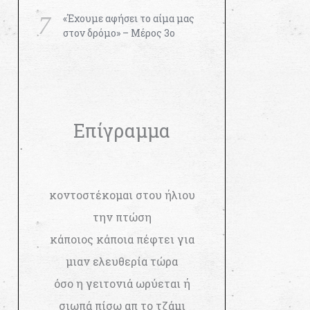
«Έχουμε αφήσει το αίμα μας
στον δρόμο» – Μέρος 3ο
Επίγραμμα
κοντοστέκομαι στου ήλιου
την πτώση
κάποιος κάποια πέφτει για
μιαν ελευθερία τώρα
όσο η γειτονιά ωρύεται ή
σιωπά πίσω απ το τζάμι