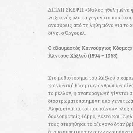
ΔΙΠΛΗ ΣΚΕΨΗ: «Να λες ηθελημένα ψέ
να ξεχνάς όλα τα γεγονότα που έχουν
ανασύρεις από τη λήθη μόνο για το χ
δίνει ο Όργουελ.
O «Θαυμαστός Καινούργιος Κόσμος» 
Άλντους Χάξλεϋ (1894 – 1963).
Στο μυθιστόρημα του Χάξλεϋ ο χαρακ
κοινωνική θέση των ανθρώπων είνα
το μέλλον, η αναπαραγωγή γίνεται σ
διαστρωματοποιημένη από γενετικά 
Άλφα, είναι αυτοί που κάνουν όλες 
δουλοπρεπείς Γάμμα, Δέλτα και Έψι
τους στερήθηκε το οξυγόνο όταν βρ
άτομο εμφυτεύουν συγκεκριμένες σ