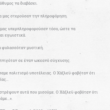
όθυμος να διαβάσει.
α μας στερούσαν την πληροφόρηση.
 μας υπερπληροφορούσαν τόσο, ώστε να
αι εγωιστικά.
θα φυλασσόταν μυστική.
α πνιγόταν σε έναν ωκεανό σύγχυσης.
σαμε πολιτισμό υποτέλειας. Ο Χάξλεϋ φοβόταν ότι
πίας…
αστρέψουν αυτά που μισούμε. Ο Χάξλεϋ φοβόταν ότι
άμε…».