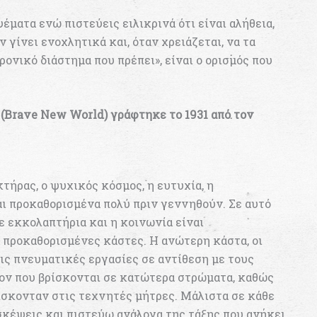
ματα ενώ πιστεύεις ειλικρινά ότι είναι αλήθεια,
 γίνει ενοχλητικά και, όταν χρειάζεται, να τα
ρονικό διάστημα που πρέπει», είναι ο ορισμός που
(Brave New World) γράφτηκε το 1931 από τον
τήρας, ο ψυχικός κόσμος, η ευτυχία, η
ι προκαθορισμένα πολύ πριν γεννηθούν. Σε αυτό
ε εκκολαπτήρια και η κοινωνία είναι
προκαθορισμένες κάστες. Η ανώτερη κάστα, οι
τις πνευματικές εργασίες σε αντίθεση με τους
λον που βρίσκονται σε κατώτερα στρώματα, καθώς
ίσκονταν στις τεχνητές μήτρες. Μάλιστα σε κάθε
κέψεις και πιστεύω ανάλογα της τάξης που ανήκει