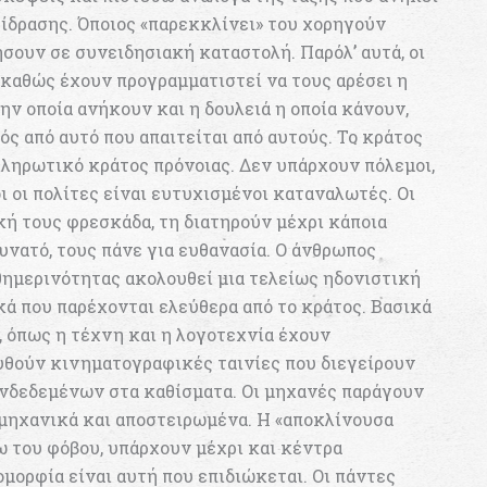
ίδρασης. Όποιος «παρεκκλίνει» του χορηγούν
σουν σε συνειδησιακή καταστολή. Παρόλ’ αυτά, οι
 καθώς έχουν προγραμματιστεί να τους αρέσει η
την οποία ανήκουν και η δουλειά η οποία κάνουν,
ός από αυτό που απαιτείται από αυτούς. Το κράτος
κληρωτικό κράτος πρόνοιας. Δεν υπάρχουν πόλεμοι,
 οι πολίτες είναι ευτυχισμένοι καταναλωτές. Οι
κή τους φρεσκάδα, τη διατηρούν μέχρι κάποια
 δυνατό, τους πάνε για ευθανασία. Ο άνθρωπος
θημερινότητας ακολουθεί μια τελείως ηδονιστική
κά που παρέχονται ελεύθερα από το κράτος. Βασικά
, όπως η τέχνη και η λογοτεχνία έχουν
υθούν κινηματογραφικές ταινίες που διεγείρουν
νδεδεμένων στα καθίσματα. Οι μηχανές παράγουν
ι μηχανικά και αποστειρωμένα. Η «αποκλίνουσα
 του φόβου, υπάρχουν μέχρι και κέντρα
μορφία είναι αυτή που επιδιώκεται. Οι πάντες