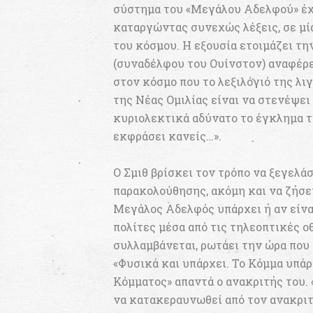
σύστημα του «Μεγάλου Αδελφού» έχε
καταργώντας συνεχώς λέξεις, σε μί
του κόσμου. Η εξουσία ετοιμάζει την
(συναδέλφου του Ουίνστον) αναφέρει
στον κόσμο που το λεξιλόγιό της λι
της Νέας Ομιλίας είναι να στενέψει
κυριολεκτικά αδύνατο το έγκλημα τη
εκφράσει κανείς…».
Ο Σμιθ βρίσκει τον τρόπο να ξεγελά
παρακολούθησης, ακόμη και να ζήσει 
Μεγάλος Αδελφός υπάρχει ή αν είνα
πολίτες μέσα από τις τηλεοπτικές ο
συλλαμβάνεται, ρωτάει την ώρα που
«Φυσικά και υπάρχει. Το Κόμμα υπά
Κόμματος» απαντά ο ανακριτής του. 
να κατακεραυνωθεί από τον ανακριτή