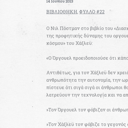
14 Ιουνίου 2013
ΒΙΒΛΙΟΘΗΚΗ
,
ΦΥΛΛΟ #22
Ο Νιλ Πόστμαν στο βιβλίο του «Διασ
της προφητικής δύναμης του οργουε
κόσμου» του Χάξλεϋ:
«Ο Όργουελ προειδοποιούσε ότι κάπο
Αντιθέτως, για τον Χάξλεϋ δεν χρει
ανθρωπότητα την αυτονομία, την ωρ
πίστευε ότι σιγά σιγά οι άνθρωποι 
λατρεύουν την τεχνολογία και να α
»Τον Όργουελ τον φόβιζαν οι άνθρωπ
»Τον Χάξλεϋ τον φόβιζε το γεγονός ό