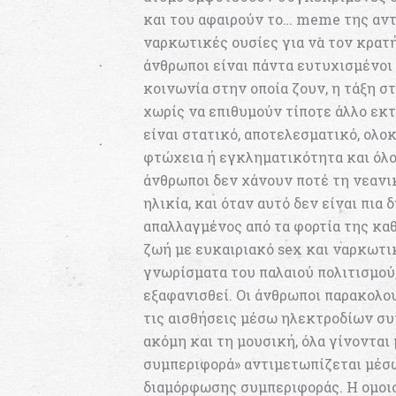
και του αφαιρούν το… meme της αντ
ναρκωτικές ουσίες για να τον κρατή
άνθρωποι είναι πάντα ευτυχισμένοι
κοινωνία στην οποία ζουν, η τάξη σ
χωρίς να επιθυμούν τίποτε άλλο εκτ
είναι στατικό, αποτελεσματικό, ολο
φτώχεια ή εγκληματικότητα και όλοι
άνθρωποι δεν χάνουν ποτέ τη νεανι
ηλικία, και όταν αυτό δεν είναι πια
απαλλαγμένος από τα φορτία της κα
ζωή με ευκαιριακό sex και ναρκωτι
γνωρίσματα του παλαιού πολιτισμού
εξαφανισθεί. Οι άνθρωποι παρακολο
τις αισθήσεις μέσω ηλεκτροδίων συ
ακόμη και τη μουσική, όλα γίνοντα
συμπεριφορά» αντιμετωπίζεται μέσω
διαμόρφωσης συμπεριφοράς. Η ομοιο