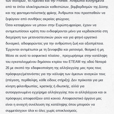
των συνόρων, το Λιμενικό και την Frontex. Άνθρωποι κυνηγημένοι
από τα όπλα ολοκληρωτικών καθεστώτων, βομβαρδισμών της Δύσης
και της φονταμενταλιστικής φρίκης. Άνθρωποι που προσπαθούν να
ξεφύγουν από συνθήκες ακραίας φτώχειας.
Όσοι καταφέρουν να μπουν στην Ευρώπη-φρούριο, έχουν να
αντιμετωπίσουν κράτη που ενδιαφέρονται μόνο για κερδοσκοπία στη
διαχείριση των μεταναστευτικών ροών και για φτηνό εργατικό
δυναμικό, αδιαφορώντας για την ανθρώπινη ζωή και αξιοπρέπεια.
Έρχονται αντιμέτωποι με τη ξενοφοβία και ρατσισμό, θεσμικό ή μη.
Μέσα σε αυτό το ασφυκτικό πλαίσιο , προχωρήσαμε στην κατάληψη
του εγκαταλειμμένου δημόσιου κτιρίου του ΕΤΕΑΜ της οδού Νοταρά
26 με σκοπό την εδαφικοποίηση της αλληλεγγύης μας προς τους
πρόσφυγες/μετανάστες για την κάλυψη των άμεσων αναγκών τους
(στέγαση, περίθαλψη, κάθε είδους στήριξη). Δεν πρόκειται για μια
κίνηση φιλανθρωπίας, κρατικής ή ιδιωτικής, αλλά για
αυτοοργανωμένο εγχείρημα αλληλεγγύης που οι αλληλέγγυοι και οι
πρόσφυγες αποφασίζουν από κοινού. Αποφασιστικό όργανο μας
είναι η ανοιχτή συνέλευση της κατάληψης όπου μπορούν να
συμμετάσχουν όλοι κι όλες χωρίς αποκλεισμούς.