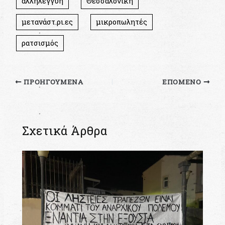
αλληλεγγύη
Θεσσαλονίκη
μετανάστ.ρι.ες
μικροπωλητές
ρατσισμός
ΠΡΟΗΓΟΎΜΕΝΑ
ΕΠΌΜΕΝΟ
Σχετικά Άρθρα