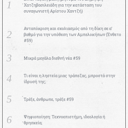
Χατζηβασιλειάδη για την κατάσταση του
συναγωνιστή Αρίστου Χαντζή)
Ανταπόκριση και σχολιασμός από τη δίκη σε α’
βαθμό για την υπόθεση των Αμπελοκήπων (Ένθετο
#59)
Μικρά μεγάλα διεθνή νέα #59
Τι είναι η ληστεία μιας τράπεζας, μπροστά στην
ίδρυσή της;
Τρέξε, άνθρωπε, τρέξε #59
Ψηφιοποίηση: Τεχνοεπιστήμη, ιδεολογία ή
θρησκεία;