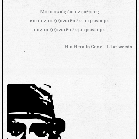
Μα οι σκιές έχουν εχθρούς
και σαν τα ζιζάνια θα ξεφυτρώνουμε
σαν τα ζιζάνια θα ξεφυτρώνουμε
His Hero Is Gone - Like weeds