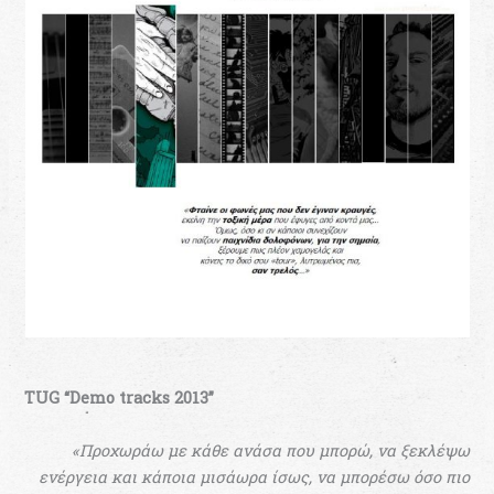
TUG “Demo tracks 2013”
«Προχωράω με κάθε ανάσα που μπορώ, να ξεκλέψω
ενέργεια και κάποια μισάωρα ίσως, να μπορέσω όσο πιο