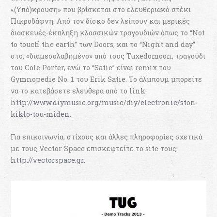
«(Υπό)κρουση» που βρίσκεται στο ελευθεριακό στέκι
Πικροδάφνη. Από τον δίσκο δεν λείπουν και μερικές
διασκευές-έκπληξη κλασσικών τραγουδιών όπως το “Not
to touch the earth” των Doors, και το “Night and day”
στο, «διαμεσολαβημένο» από τους Tuxedomoon, τραγούδι
του Cole Porter, ενώ το “Satie” είναι remix του
Gymnopedie No. 1 του Erik Satie. Το άλμπουμ μπορείτε
να το κατεβάσετε ελεύθερα από το link:
http://www.diymusic.org/music/diy/electronic/ston-
kiklo-tou-miden
.
Για επικοινωνία, στίχους και άλλες πληροφορίες σχετικά
με τους Vector Space επισκεφτείτε το site τους:
http://vectorspace.gr
.