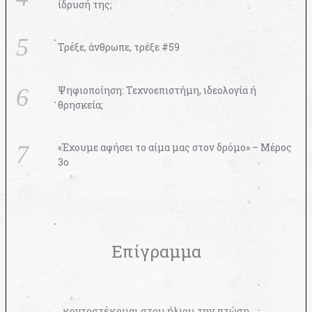
ίδρυσή της;
Τρέξε, άνθρωπε, τρέξε #59
Ψηφιοποίηση: Τεχνοεπιστήμη, ιδεολογία ή
θρησκεία;
«Έχουμε αφήσει το αίμα μας στον δρόμο» – Μέρος
3ο
Επίγραμμα
κοντοστέκομαι στου ήλιου την πτώση