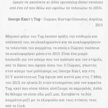
άμεσα να ακούσετε κι άλλα upcoming demo versions
από ένα cd που θέλω και οφείλω να τελειώσω το 2013».
George Kant
ή
Tug
– Γιώργος Κανταρτζόπουλος Απρίλης
2013
Μερικοί φίλοι του Tug έκαναν πράξη την επιθυμία και
υπόσχεσή του, να ολοκληρώσουν και να κυκλοφορήσουν
τα τελευταία του κομμάτια, τα οποία ο Γιώργος σκόπευε
να κυκλοφορήσει μέσα στο 2013. Είναι ένα μικρό
λουλούδι για τον κόσμο που τον αγάπησε και τον στήριξε,
από το δάσος που άφησε πίσω του. Ο Γιώργος, γνωστός
στον κόσμο των μπλόγκερς ως George Kant, και στη
D.I.Y. κοινότητα ως Tug έφυγε από κοντά μας στις 7 Μάη
του 2013, σε ηλικία 31 ετών χτυπημένος από τον καρκίνο.
Tug, εκεί που είσαι πλέον, ελπίζουμε να χαμογελάς. Απλά
θα θέλαμε να είσαι εδώ μαζί μας. Κατεβάστε τα δύο
κομμάτια μαζί με το εξώφυλλο και τους στίχους τους
από το link: