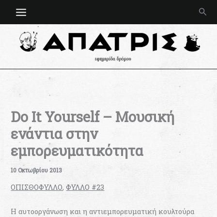
Μετάβαση
Ανα
στο
περιεχόμενο
Do It Yourself – Μουσική
ενάντια στην
εμπορευματικότητα
10 Οκτωβρίου 2013
ΟΠΙΣΘΟΦΥΛΛΟ
,
ΦΥΛΛΟ #23
Η αυτοοργάνωση και η αντιεμπορευματική κουλτούρα