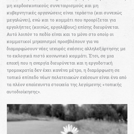
µη κερδοσκοπικούς συνεταιρισµούς και µη
κυβερνητικές οργανώσεις είναι τεράστιο (και συνεχώς
µεγαλώνει), ενώ και το κοµµάτι που προορίζεται για
εργολήπτες (κοινώς, εργολάβους) επίσης διευρύνεται.
Αυτό λοιπόν το πεδίο είναι και το µόνο στο οποίο οι
κοµµατικοί µηχανισµοί προσβλέπουν για να
διαµορφώσουν νέες ισχυρές σχέσεις αλληλεξάρτησης µε
το εκλογικά πιστό κοινωνικό κομμάτι. Έτσι, σε µια
εποχή που η ανεργία διευρύνεται και η εργοδοτική
τροµοκρατία δεν έχει κανένα µέτρο, η διαµόρφωση σε
τοπικό επίπεδο νέων πελατειακών σχέσεων είναι ένα από
τα πλέον επαίσχυντα στοιχεία της λεγόµενης «τοπικής
αυτοδιοίκησης».