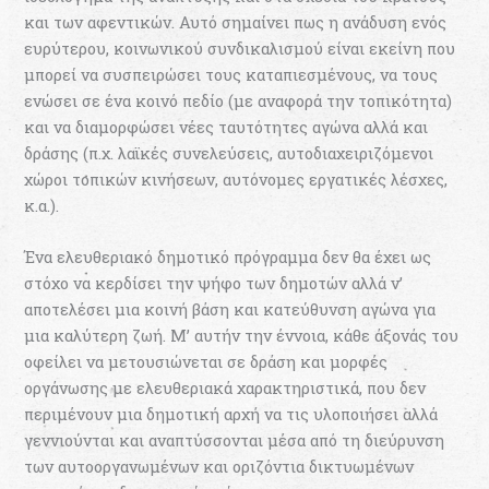
και των αφεντικών. Αυτό σηµαίνει πως η ανάδυση ενός
ευρύτερου, κοινωνικού συνδικαλισµού είναι εκείνη που
µπορεί να συσπειρώσει τους καταπιεσµένους, να τους
ενώσει σε ένα κοινό πεδίο (µε αναφορά την τοπικότητα)
και να διαµορφώσει νέες ταυτότητες αγώνα αλλά και
δράσης (π.χ. λαϊκές συνελεύσεις, αυτοδιαχειριζόµενοι
χώροι τοπικών κινήσεων, αυτόνοµες εργατικές λέσχες,
κ.α.).
Ένα ελευθεριακό δηµοτικό πρόγραµµα δεν θα έχει ως
στόχο να κερδίσει την ψήφο των δηµοτών αλλά ν’
αποτελέσει µια κοινή βάση και κατεύθυνση αγώνα για
µια καλύτερη ζωή. Μ’ αυτήν την έννοια, κάθε άξονάς του
οφείλει να µετουσιώνεται σε δράση και µορφές
οργάνωσης µε ελευθεριακά χαρακτηριστικά, που δεν
περιµένουν µια δηµοτική αρχή να τις υλοποιήσει αλλά
γεννιούνται και αναπτύσσονται µέσα από τη διεύρυνση
των αυτοοργανωµένων και οριζόντια δικτυωµένων