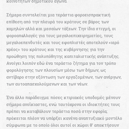
κοινοτήτων δηµοτικού αγώνα.
Σήµερα συντελείται µια τεράστια φοροεισπρακτική
επίθεση από την πλευρά του κράτους σε βάρος των
χαµηλών αλλά και µεσαίων τάξεων. Την ίδια στιγµή, οι
φοροαπαλλαγές για τους µεγαλοεπιχειρηµατίες, τους
µεγαλοεπενδυτές και τους εφοπλιστές αποτελούν «ιερό
χρέος» του κράτους και της κυβέρνησης για την
προώθηση της πολυπόθητης καπιταλιστικής ανάπτυξης.
Ανοίγει λοιπόν εδώ ένα τεράστιο ζήτηµα για τον τρόπο
φορολόγησης των πλουσίων µέσω των δήµων, ως
αντίβαρο στην εξόντωση των εργαζοµένων, των ανέργων,
των αυτοαπασχολούµενων και των νέων.
Ένα άλλο παράδειγμα: πόσες κτιριακές υποδοµές µένουν
σήµερα ανοίκιαστες, ενώ ταυτόχρονα οι ιδιοκτήτες τους
πρέπει να καταβάλουν τεράστια ποσά στην εφορία;
πρόκειται πλέον να υπάρξει κανένα αναπτυξιακό µοντέλο
σύμφωνα με το οποίο όλοι αυτοί οι χώροι θ’ αποκτήσουν