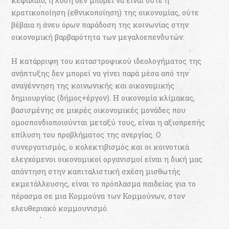
κεφάλαιο, η λύση δεν µπορεί να είναι ούτε η
κρατικοποίηση (εθνικοποίηση) της οικονοµίας, ούτε
βέβαια η άνευ όρων παράδοση της κοινωνίας στην
οικονοµική βαρβαρότητα των µεγαλοεπενδυτών.
Η κατάρριψη του καταστροφικού ιδεολογήµατος της
ανάπτυξης δεν µπορεί να γίνει παρά µέσα από την
αναγέννηση της κοινωνικής και οικονοµικής
δηµιουργίας (δήµος+έργον). Η οικονοµία κλίµακας,
βασισµένης σε µικρές οικονοµικές µονάδες που
οµοσπονδιοποιούνται µεταξύ τους, είναι η αξιοπρεπής
επίλυση του προβλήµατος της ανεργίας. Ο
συνεργατισµός, ο κολεκτιβισµός και οι κοινοτικά
ελεγχόµενοι οικονοµικοί οργανισµοί είναι η δική µας
απάντηση στην καπιταλιστική σχέση µισθωτής
εκµετάλλευσης, είναι το πρόπλασµα παιδείας για το
πέρασµα σε µια Κοµµούνα των Κοµµούνων, στον
ελευθεριακό κοµµουνισµό.