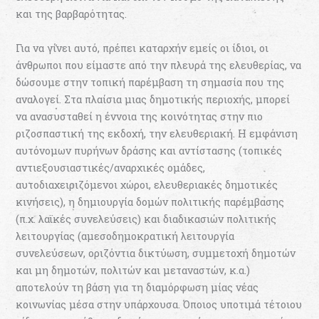
και της βαρβαρότητας.
Για να γίνει αυτό, πρέπει καταρχήν εµείς οι ίδιοι, οι
άνθρωποι που είµαστε από την πλευρά της ελευθερίας, να
δώσουµε στην τοπική παρέµβαση τη σηµασία που της
αναλογεί. Στα πλαίσια µιας δηµοτικής περιοχής, µπορεί
να ανασυσταθεί η έννοια της κοινότητας στην πιο
ριζοσπαστική της εκδοχή, την ελευθεριακή. Η εµφάνιση
αυτόνοµων πυρήνων δράσης και αντίστασης (τοπικές
αντιεξουσιαστικές/αναρχικές οµάδες,
αυτοδιαχειριζόµενοι χώροι, ελευθεριακές δηµοτικές
κινήσεις), η δηµιουργία δοµών πολιτικής παρέµβασης
(π.χ. λαϊκές συνελεύσεις) και διαδικασιών πολιτικής
λειτουργίας (αµεσοδηµοκρατική λειτουργία
συνελεύσεων, οριζόντια δικτύωση, συµµετοχή δηµοτών
και µη δηµοτών, πολιτών και µεταναστών, κ.α.)
αποτελούν τη βάση για τη διαµόρφωση µίας νέας
κοινωνίας µέσα στην υπάρχουσα. Όποιος υποτιµά τέτοιου