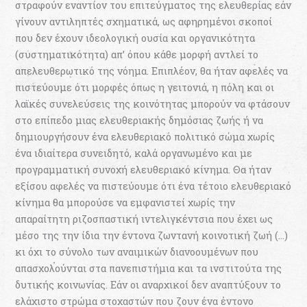
στραφούν εναντίον του επιτεύγµατος της ελευθερίας εάν
γίνουν αντιληπτές σχηµατικά, ως αφηρηµένοι σκοποί
που δεν έχουν ιδεολογική ουσία και οργανικότητα
(συστηµατικότητα) απ’ όπου κάθε µορφή αντλεί το
απελευθερωτικό της νόηµα. Επιπλέον, θα ήταν αφελές να
πιστεύουµε ότι µορφές όπως η γειτονιά, η πόλη και οι
λαϊκές συνελεύσεις της κοινότητας µπορούν να φτάσουν
στο επίπεδο µιας ελευθεριακής δηµόσιας ζωής ή να
δηµιουργήσουν ένα ελευθεριακό πολιτικό σώµα χωρίς
ένα ιδιαίτερα συνειδητό, καλά οργανωµένο και µε
προγραµµατική συνοχή ελευθεριακό κίνηµα. Θα ήταν
εξίσου αφελές να πιστεύουµε ότι ένα τέτοιο ελευθεριακό
κίνηµα θα µπορούσε να εµφανιστεί χωρίς την
απαραίτητη ριζοσπαστική ιντελιγκέντσια που έχει ως
µέσο της την ίδια την έντονα ζωντανή κοινοτική ζωή (…)
κι όχι το σύνολο των αναιµικών διανοουµένων που
απασχολούνται στα πανεπιστήµια και τα ινστιτούτα της
δυτικής κοινωνίας. Εάν οι αναρχικοί δεν αναπτύξουν το
ελάχιστο στρώµα στοχαστών που ζουν ένα έντονο