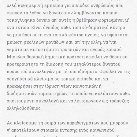
αλλά καθηµερινή εµπειρία για χιλιάδες ανθρώπους που
έκαναν το λάθος να ξανοιχτούν λαµβάνοντας κάποιο
τοκογλυφικό δάνειο απ’ αυτές ή βρέθηκαν φορτωµένοι µ’
ένα τέτοιο. Είναι όνειδος κάθε τοπικό-δηµοτικό κέντρο
να µην έχει ούτε ένα τοπικό κέντρο υγείας, να υφίσταται
µείωση σχολικών µονάδων και, απ’ την άλλη, να ‘ναι
γεµάτο µε καταστήµατα τραπεζών και αγοράς χρυσού.
Μια ελευθεριακή δηµοτική πρόταση οφείλει να θέσει σε
προτεραιότητα τη διακοπή του µεγαλύτερου δυνατού
ποσοστού συναλλαγών µε τέτοια ιδρύµατα. Οφείλει να τις
οδηγήσει σε κλείσιµο σε τοπικό επίπεδο και να
προχωρήσει στην ίδρυση νέων κοινοτικών ή
διαδηµοτικών ταµιευτηρίων, τα οποία να καλύπτουν κάθε
απαιτούµενη συναλλαγή και να λειτουργούν ως τράπεζες
αλληλοβοήθειας.
Ας κλείσουµε τη σειρά των παραδειγµάτων που µπορούν
ν’ αποτελέσουν στοιχεία έντασης ενός κοινωνικού