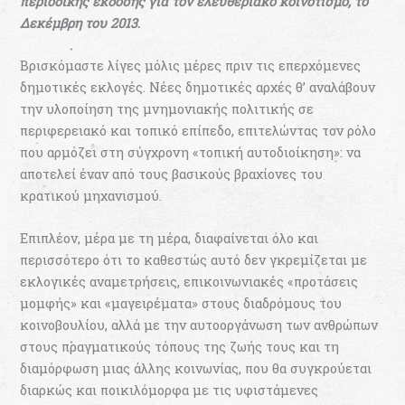
περιοδικής έκδοσης για τον ελευθεριακό κοινοτισμό, το
Δεκέμβρη του 2013
.
Βρισκόμαστε λίγες μόλις μέρες πριν τις επερχόμενες
δηµοτικές εκλογές. Νέες δηµοτικές αρχές θ’ αναλάβουν
την υλοποίηση της µνηµονιακής πολιτικής σε
περιφερειακό και τοπικό επίπεδο, επιτελώντας τον ρόλο
που αρμόζει στη σύγχρονη «τοπική αυτοδιοίκηση»: να
αποτελεί έναν από τους βασικούς βραχίονες του
κρατικού µηχανισµού.
Επιπλέον, µέρα µε τη µέρα, διαφαίνεται όλο και
περισσότερο ότι το καθεστώς αυτό δεν γκρεµίζεται µε
εκλογικές αναµετρήσεις, επικοινωνιακές «προτάσεις
µοµφής» και «µαγειρέµατα» στους διαδρόµους του
κοινοβουλίου, αλλά µε την αυτοοργάνωση των ανθρώπων
στους πραγµατικούς τόπους της ζωής τους και τη
διαµόρφωση µιας άλλης κοινωνίας, που θα συγκρούεται
διαρκώς και ποικιλόµορφα µε τις υφιστάµενες