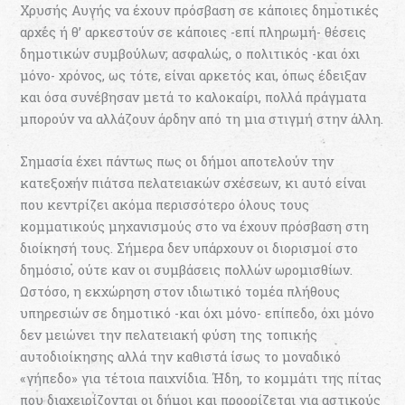
Χρυσής Αυγής να έχουν πρόσβαση σε κάποιες δηµοτικές
αρχές ή θ’ αρκεστούν σε κάποιες -επί πληρωµή- θέσεις
δηµοτικών συµβούλων; ασφαλώς, ο πολιτικός -και όχι
µόνο- χρόνος, ως τότε, είναι αρκετός και, όπως έδειξαν
και όσα συνέβησαν µετά το καλοκαίρι, πολλά πράγµατα
µπορούν να αλλάζουν άρδην από τη µια στιγµή στην άλλη.
Σηµασία έχει πάντως πως οι δήµοι αποτελούν την
κατεξοχήν πιάτσα πελατειακών σχέσεων, κι αυτό είναι
που κεντρίζει ακόµα περισσότερο όλους τους
κοµµατικούς µηχανισµούς στο να έχουν πρόσβαση στη
διοίκησή τους. Σήµερα δεν υπάρχουν οι διορισµοί στο
δηµόσιο, ούτε καν οι συµβάσεις πολλών ωροµισθίων.
Ωστόσο, η εκχώρηση στον ιδιωτικό τοµέα πλήθους
υπηρεσιών σε δηµοτικό -και όχι µόνο- επίπεδο, όχι µόνο
δεν µειώνει την πελατειακή φύση της τοπικής
αυτοδιοίκησης αλλά την καθιστά ίσως το µοναδικό
«γήπεδο» για τέτοια παιχνίδια. Ήδη, το κοµµάτι της πίτας
που διαχειρίζονται οι δήµοι και προορίζεται για αστικούς