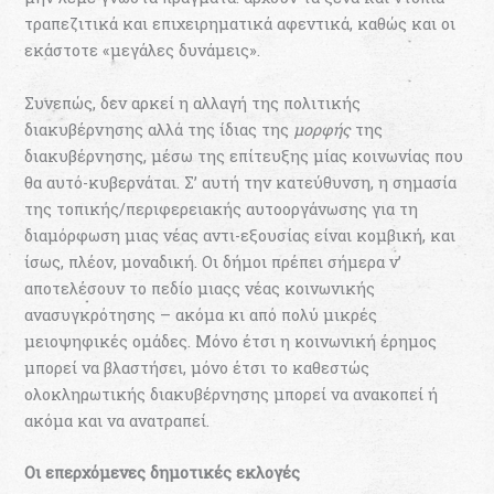
τραπεζιτικά και επιχειρηµατικά αφεντικά, καθώς και οι
εκάστοτε «µεγάλες δυνάµεις».
Συνεπώς, δεν αρκεί η αλλαγή της πολιτικής
διακυβέρνησης αλλά της ίδιας της
µορφής
της
διακυβέρνησης, µέσω της επίτευξης µίας κοινωνίας που
θα αυτό-κυβερνάται. Σ’ αυτή την κατεύθυνση, η σηµασία
της τοπικής/περιφερειακής αυτοοργάνωσης για τη
διαµόρφωση µιας νέας αντι-εξουσίας είναι κοµβική, και
ίσως, πλέον, µοναδική. Οι δήµοι πρέπει σήμερα ν’
αποτελέσουν το πεδίο µιαςς νέας κοινωνικής
ανασυγκρότησης – ακόµα κι από πολύ µικρές
µειοψηφικές οµάδες. Μόνο έτσι η κοινωνική έρηµος
µπορεί να βλαστήσει, µόνο έτσι το καθεστώς
ολοκληρωτικής διακυβέρνησης µπορεί να ανακοπεί ή
ακόµα και να ανατραπεί.
Οι επερχόµενες δηµοτικές εκλογές