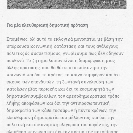
Για µία ελευθεριακή δηµοτική πρόταση
Εποµένως, όλ’ αυτά τα εκλογικά µονοπάτια, µε βάση την
υπάρχουσα κοινωνική κατάσταση και τους ανάλογους
πολιτικούς συσχετισµούς, γνωρίζουµε πως δεν οδηγούν
πουθενά. Το ζήτηµα λοιπόν είναι η διαµόρφωση µιας
άλλης πρότασης, που θα θέτει στο επίκεντρο την
κοινωνία και όχι το κράτος, το κοινό συµφέρον και όχι
εκείνο των επενδυτών, τη ζωντανή συνέλευση των
κατοίκων µιας περιοχής και όχι τα χασµουρητά των
δηµοτικών συµβουλίων, τον αµεσοδηµοκρατικό τρόπο
λήψης αποφάσεων και όχι την αντιπροσωπευτική
δηµοκρατία των κάθε τεσσάρων ή πέντε χρόνων, την
ελευθεριακή δηµοκρατία του µέλλοντος και όχι την
πολιτική και οικονοµική ολιγαρχία του παρόντος, την
ελεύθερη κοινωνία και όχι τον κόσµο της καταπίεσης