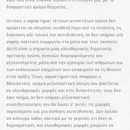
διαφορετικό χρώµα δέρµατος…
Ωστόσο, ο χαρακτήρας τέτοιων κοινοτήτων αγώνα δεν
πρόκειται να οδηγήσει πουθενά πέρα από τη σύγχυση, τη
διάσπαση και τελικά την αυτοδιάλυση, αν δεν υπάρχει µία
σαφής πολιτική συµφωνία στα µέσα και τους σκοπούς.
Αυτή είναι η σηµασία µιας ελευθεριακής δηµοτικής
πρότασης αγώνα, συνεχώς διαµορφούµενης και
εξελισσόµενης µέσα από την εµπειρία των ανθρώπων και
των συλλογικών σχηµάτων που επιχειρούν να τη θέσουν
στην πράξη. Όπως, χαρακτηριστικά, αναφέρει ο
Μπούκτσιν, «καµιά ριζοσπαστική άποψη που βασίζεται
σε ελευθεριακές µορφές και στις δυνατότητές τους δεν
έχει νόηµα, αν δεν υπάρχει ριζοσπαστική
συνειδητοποίηση που θα δώσει σ’ αυτές τις µορφές
περιεχόµενο και µια αίσθηση κατεύθυνσης. Δεν πρέπει
να κάνουµε λάθος σχετικά µε το γεγονός ότι όλες οι
δηµοκρατικές και ελευθεριακές µορφές µπορούν να