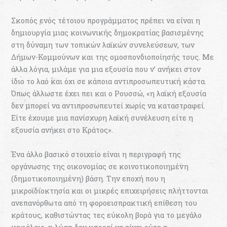
Σκοπός ενός τέτοιου προγράµµατος πρέπει να είναι η
δηµιουργία µιας κοινωνικής δηµοκρατίας βασισµένης
στη δύναµη των τοπικών λαϊκών συνελεύσεων, των
Δήµων-Κοµµούνων και της οµοσπονδιοποίησής τους. Με
άλλα λόγια, µιλάµε για µια εξουσία που ν’ ανήκει στον
ίδιο το λαό και όχι σε κάποια αντιπροσωπευτική κάστα.
Όπως άλλωστε έχει πει και ο Ρουσσώ, «η λαϊκή εξουσία
δεν µπορεί να αντιπροσωπευτεί χωρίς να καταστραφεί.
Είτε έχουµε µια πανίσχυρη λαϊκή συνέλευση είτε η
εξουσία ανήκει στο Κράτος».
Ένα άλλο βασικό στοιχείο είναι η περιγραφή της
οργάνωσης της οικονοµίας σε κοινοτικοποιηµένη
(δηµοτικοποιηµένη) βάση. Την εποχή που η
µικροϊδιοκτησία και οι µικρές επιχειρήσεις πλήττονται
ανεπανόρθωτα από τη φοροεισπρακτική επίθεση του
κράτους, καθιστώντας τες εύκολη βορά για το µεγάλο