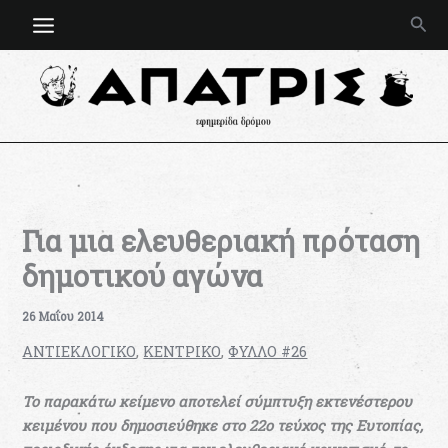
Μετάβαση
Ανα
στο
περιεχόμενο
Για μια ελευθεριακή πρόταση
δημοτικού αγώνα
26 Μαΐου 2014
ΑΝΤΙΕΚΛΟΓΙΚΟ
,
ΚΕΝΤΡΙΚΟ
,
ΦΥΛΛΟ #26
Το παρακάτω κείμ
ενο αποτελεί σύμπτυξη εκτενέστερου
κειμένου που δημοσιεύθηκε στο 22ο τεύχος της Ευτοπίας,