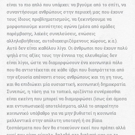
είναι το πιο απλό που υπάρχει: να βγούµε από το σπίτι, να
συναντήσουµε ανθρώπους στην περιοχή µας που έχουν
τους ίδιους προβληµατισµούς, να ξεκινήσουµε να
µορφοποιούµε κοινότητες αγώνα (µέσα από οµάδες
παρέµβασης, λαϊκές συνελεύσεις, ενώσεις
αλληλοβοήθειας, αυτοδιαχειριζόµενους χώρους, κ.α.).
Αυτό δεν είναι καθόλου λίγο. Οι άνθρωποι που έχουν πολύ
ψηλά στις αξίες τους την έννοια της ελευθερίας δεν
είναι λίγοι, ώστε να διαµορφώσουν ένα κοινωνικό πόλο
που θα αντιστέκεται σε κάθε ύβρι που διαπράττεται από
την εξουσία απέναντι στους ανθρώπους και τη γη τους,
και θα επιδιώκει µία ουσιαστική, κοινωνική δηµοκρατία.
Συνεπώς, η τάση για το τοπικό, οριζόντιο συνέρχεσθαι
είναι εκείνη που µπορεί να διαµορφώσει (ίσως όχι άµεσα
και εντυπωσιακά) αποτελέσµατα, αλλά το απαραίτητο
κοινωνικό υπόβαθρο για να µην βυθιστεί η κοινωνία
µελλοντικά στην απόλυτη υποταγή ή σε βίαια
ξεσπάσµατα που δεν θα στοχεύουν εκεί που πρέπει αλλά
εκεί που είναι εύκολο, δηλαδή στο διπλανό µας µε το