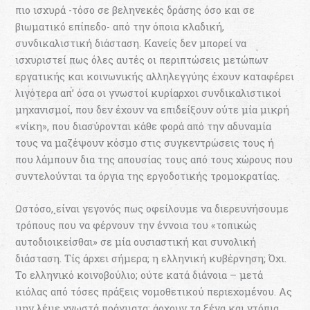
πιο ισχυρά -τόσο σε βεληνεκές δράσης όσο και σε
βιωµατικό επίπεδο- από την όποια κλαδική,
συνδικαλιστική διάσταση. Κανείς δεν µπορεί να
ισχυριστεί πως όλες αυτές οι περιπτώσεις µετώπων
εργατικής και κοινωνικής αλληλεγγύης έχουν καταφέρει
λιγότερα απ’ όσα οι γνωστοί κυρίαρχοι συνδικαλιστικοί
µηχανισµοί, που δεν έχουν να επιδείξουν ούτε µία µικρή
«νίκη», που διασύρονται κάθε φορά από την αδυναµία
τους να μαζέψουν κόσµο στις συγκεντρώσεις τους ή
που λάµπουν δια της απουσίας τους από τους χώρους που
συντελούνται τα όργια της εργοδοτικής τροµοκρατίας.
Ωστόσο, είναι γεγονός πως οφείλουµε να διερευνήσουµε
τρόπους που να φέρνουν την έννοια του «τοπικώς
αυτοδιοικείσθαι» σε µία ουσιαστική και συνολική
διάσταση. Τίς άρχει σήµερα; η ελληνική κυβέρνηση; Όχι.
Το ελληνικό κοινοβούλιο; ούτε κατά διάνοια – µετά
κιόλας από τόσες πράξεις νοµοθετικού περιεχοµένου. Ας
µην λέµε γνωστά πράγµατα: άρχουν τα ξένα και ντόπια