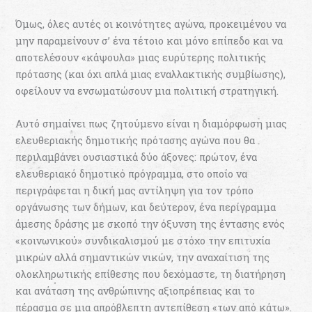
Όµως, όλες αυτές οι κοινότητες αγώνα, προκειµένου να
µην παραµείνουν σ’ ένα τέτοιο και µόνο επίπεδο και να
αποτελέσουν «κάψουλα» µιας ευρύτερης πολιτικής
πρότασης (και όχι απλά µιας εναλλακτικής συµβίωσης),
οφείλουν να ενσωµατώσουν µια πολιτική στρατηγική.
Αυτό σηµαίνει πως ζητούµενο είναι η διαµόρφωση µιας
ελευθεριακής δηµοτικής πρότασης αγώνα που θα
περιλαµβάνει ουσιαστικά δύο άξονες: πρώτον, ένα
ελευθεριακό δηµοτικό πρόγραµµα, στο οποίο να
περιγράφεται η δική µας αντίληψη για τον τρόπο
οργάνωσης των δήµων, και δεύτερον, ένα περίγραµµα
άµεσης δράσης µε σκοπό την όξυνση της έντασης ενός
«κοινωνικού» συνδικαλισµού με στόχο την επιτυχία
µικρών αλλά σηµαντικών νικών, την αναχαίτιση της
ολοκληρωτικής επίθεσης που δεχόµαστε, τη διατήρηση
και ανάταση της ανθρώπινης αξιοπρέπειας και το
πέρασµα σε µια απρόβλεπτη αντεπίθεση «των από κάτω».