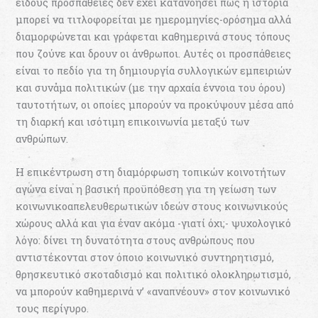
είδους προσπάθειες δεν έχει κατανοήσει πως η ιστορία
µπορεί να τιτλοφορείται µε ηµεροµηνίες-ορόσηµα αλλά
διαµορφώνεται και γράφεται καθηµερινά στους τόπους
που ζούνε και δρουν οι άνθρωποι. Αυτές οι προσπάθειες
είναι το πεδίο για τη δηµιουργία συλλογικών εµπειριών
και συνάµα πολιτικών (µε την αρχαία έννοια του όρου)
ταυτοτήτων, οι οποίες µπορούν να προκύψουν µέσα από
τη διαρκή και ισότιµη επικοινωνία µεταξύ των
ανθρώπων.
Η επικέντρωση στη διαµόρφωση τοπικών κοινοτήτων
αγώνα είναι η βασική προϋπόθεση για τη γείωση των
κοινωνικοαπελευθερωτικών ιδεών στους κοινωνικούς
χώρους αλλά και για έναν ακόµα -γιατί όχι;- ψυχολογικό
λόγο: δίνει τη δυνατότητα στους ανθρώπους που
αντιστέκονται στον όποιο κοινωνικό συντηρητισµό,
θρησκευτικό σκοταδισµό και πολιτικό ολοκληρωτισµό,
να µπορούν καθηµερινά ν’ «αναπνέουν» στον κοινωνικό
τους περίγυρο.