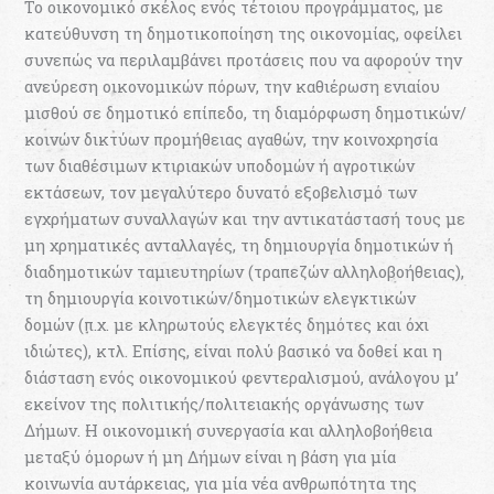
Το οικονοµικό σκέλος ενός τέτοιου προγράµµατος, µε
κατεύθυνση τη δηµοτικοποίηση της οικονοµίας, οφείλει
συνεπώς να περιλαµβάνει προτάσεις που να αφορούν την
ανεύρεση οικονοµικών πόρων, την καθιέρωση ενιαίου
µισθού σε δηµοτικό επίπεδο, τη διαµόρφωση δηµοτικών/
κοινών δικτύων προµήθειας αγαθών, την κοινοχρησία
των διαθέσιµων κτιριακών υποδοµών ή αγροτικών
εκτάσεων, τον µεγαλύτερο δυνατό εξοβελισµό των
εγχρήματων συναλλαγών και την αντικατάστασή τους µε
µη χρηµατικές ανταλλαγές, τη δηµιουργία δηµοτικών ή
διαδηµοτικών ταµιευτηρίων (τραπεζών αλληλοβοήθειας),
τη δηµιουργία κοινοτικών/δηµοτικών ελεγκτικών
δοµών (π.χ. µε κληρωτούς ελεγκτές δηµότες και όχι
ιδιώτες), κτλ. Επίσης, είναι πολύ βασικό να δοθεί και η
διάσταση ενός οικονοµικού φεντεραλισµού, ανάλογου µ’
εκείνον της πολιτικής/πολιτειακής οργάνωσης των
Δήµων. Η οικονοµική συνεργασία και αλληλοβοήθεια
µεταξύ όµορων ή µη Δήµων είναι η βάση για µία
κοινωνία αυτάρκειας, για µία νέα ανθρωπότητα της