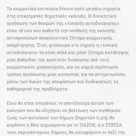
Τα κοµµατικά επιτελεία δίνουν πολύ µεγάλη σηµασία
στις επικείμενες δηµοτικές εκλογές. Η διοικητική
οργάνωση των θεσµών της «τοπικής αυτοδιοίκησης»
είναι τέτοια που καθιστά την υπόθεση της εκλογής
αντιπροσώπων αποκλειστικά ζήτηµα κοµµατικής
αναµέτρησης. Έτσι, φτάνουµε στο σηµείο η «τοπική
αυτοδιοίκηση» να είναι απλά και µόνο ζήτηµα κατάληψης
µιας βαθµίδας της κρατικής διοίκησης από τους
κοµµατικούς µηχανισµούς, και σε καµιά περίπτωση
τρόπος οργάνωσης µιας κοινωνίας για να αντιµετωπίσει,
µέσω των δικών της αποφάσεων και διαδικασιών, τα
καθηµερινά της προβλήµατα.
Ποιο θα είναι εποµένως το αποτέλεσµα αυτών των
εκλογών που θα οδηγήσει σε βελτίωση των συνθηκών
ζωής των κατοίκων των δήµων (δηµοτών ή µη); θα
κερδίσει η Νέα Δημοκρατία με το ΠΑΣΟΚ, ή ο ΣΥΡΙΖΑ
τους περισσότερους δήµους; θα καταφέρουν οι ναζί της