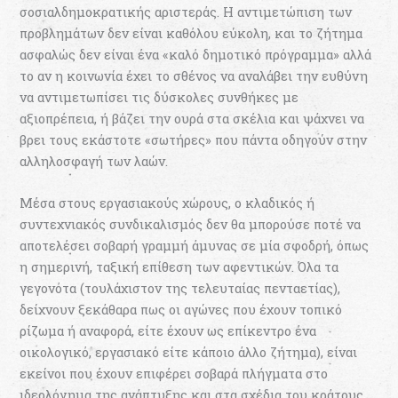
σοσιαλδηµοκρατικής αριστεράς. Η αντιµετώπιση των
προβληµάτων δεν είναι καθόλου εύκολη, και το ζήτηµα
ασφαλώς δεν είναι ένα «καλό δηµοτικό πρόγραµµα» αλλά
το αν η κοινωνία έχει το σθένος να αναλάβει την ευθύνη
να αντιµετωπίσει τις δύσκολες συνθήκες µε
αξιοπρέπεια, ή βάζει την ουρά στα σκέλια και ψάχνει να
βρει τους εκάστοτε «σωτήρες» που πάντα οδηγούν στην
αλληλοσφαγή των λαών.
Μέσα στους εργασιακούς χώρους, ο κλαδικός ή
συντεχνιακός συνδικαλισµός δεν θα µπορούσε ποτέ να
αποτελέσει σοβαρή γραµµή άµυνας σε µία σφοδρή, όπως
η σηµερινή, ταξική επίθεση των αφεντικών. Όλα τα
γεγονότα (τουλάχιστον της τελευταίας πενταετίας),
δείχνουν ξεκάθαρα πως οι αγώνες που έχουν τοπικό
ρίζωµα ή αναφορά, είτε έχουν ως επίκεντρο ένα
οικολογικό, εργασιακό είτε κάποιο άλλο ζήτηµα), είναι
εκείνοι που έχουν επιφέρει σοβαρά πλήγµατα στο
ιδεολόγηµα της ανάπτυξης και στα σχέδια του κράτους