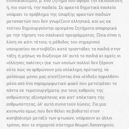
συνδικαλισµού, µ’ ένα ζήτηµα που αφορά την εκπαίδευση
ή, πιο σωστά, την παιδεία. Σε αρκετά δηµοτικά σχολεία
υπάρχει το πρόβληµα της ύπαρξης αρκετών παιδιών
µεταναστών που δεν γνωρίζουν ελληνικά, και ως εκ
τούτου δηµιουργούνται ορισµένα ζητήµατα αναφορικά
με την τήρηση του σχολικού προγράµµατος. Ποιa είναι η
λύση σε κάτι τέτοιο; η µέθοδος του σηµερινού
υπουργείου να στοιβάζει κατά τριαντάδες τα παιδιά στην
τάξη; ή µήπως να διώξουµε όλ’ αυτά τα παιδιά κι εµείς οι
«έλληνες πολίτες» (εκ των οποίων πολλοί δεν ξέρουν
ούτε πώς να αρθρώνουν µία ολόκληρη πρόταση), να
µείνουµε µόνοι µας ατενίζοντας ένα «ένδοξο παρελθόν»
µέσα από ένα παραµορφωτικό φακό που µετατρέπει τα
πάντα σε τερατουργήµατα; για τους εχθρούς της
ανθρώπινης αξιοπρέπειας και κατ’ επέκταση της
ανθρωπότητας, όλ’ αυτά συνιστούν λύσεις. Για µια
κοινωνία όµως που δεν θέλει να βυθιστεί στον
κανιβαλισμό µεταξύ των φτωχών, υπάρχουν κι άλλοι
τρόποι, που το σηµερινό σύστηµα θεωρεί δαπανηρούς.