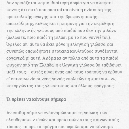
Δεν χρειάζεται καµιά ιδιαίτερη σοφία για να σκεφτεί
κανείς ότι αυτό που απαιτείται είναι η ενίσχυση της
προσχολικής αγωγής και της βρεφονηπιακής
απασχόλησης, καθώς και η επιµονή για την εκµάθηση
της ελληνικής γλώσσας από παιδιά που δεν την µιλάνε
(άλλωστε, ποιο παιδί τη µιλάει µε το που γεννιέται;).
Όφελος απ’ αυτό θα έχει µόνο η ελληνική γλώσσα και
συνεπώς οποιαδήποτε στοιχεία κουλτούρας συνδέονται
οργανικά µ’ αυτή. Ακόµα κι αν πολλά από αυτά τα παιδιά
φύγουν από την Ελλάδα, η ελληνική γλώσσα θα ταξιδέψει
µαζί τους – αυτός είναι ένας από τους τρόπους να έρθουν
σ’ επικοινωνία οι νέες γενιές «πολιτών» ή «µετοίκων»,
καταργώντας τους γλωσσικούς και άλλους φραγµούς.
Τι πρέπει να κάνουµε σήµερα
Αν επιθυµούµε να ενδυναµώσουµε τη γείωση των
ελευθεριακών ιδεών και πρακτικών στους κοινωνικούς
τόπους, το πρώτο πράγµα που οφείλουμε να κάνουμε