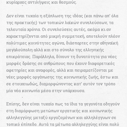
κυρίαρχες αντιλήψεις και θεσµούς.
Δεν είναι τυχαία η εξάπλωση της ιδέας (και πάνω απ’ όλα
της πρακτικής) των τοπικών λαϊκών συνελεύσεων, τα
τελευταία χρόνια. Οι συνελεύσεις αυτές, ακόµα κι αν
χαρακτηρίζονται από µικρή συµµετοχή, αποτελούν πλέον
πολύτιµες κοινότητες αγώνα, διάσπαρτες στην αθηναϊκή
µεγαλούπολη αλλά και στο σύνολο της ελληνικής
επικράτειας. Παράλληλα, δίνουν τη δυνατότητα για νέες
µορφές δράσης σε ανθρώπους που έχουν διαφορετικές
αφετηρίες και αναφορές, αλλά και πειραµατίζονται με
νέες µορφές οργάνωσης της κοινωνικής ζωής, έστω και
σε στοιχειωδώς, διαµορφώνοντας κατ’ αυτόν τον τρόπο
µία νέα κοινωνία µέσα στην υπάρχουσα.
Επίσης, δεν είναι τυχαίο πως τα ίδια τα γεγονότα οδηγούν
στη διαµόρφωση µετώπων εργατικής και κοινωνικής
αλληλεγγύης µεταξύ εργαζοµένων και αλληλέγγυων σε
τοπικό επίπεδο. Αυτά τα µέτωπα αλληλεγγύης είναι πολύ