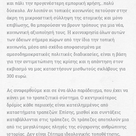
και πάλι την προγενέστερη εµπορική χρήση;…πολύ
δύσκολο. Αν λοιπόν οι τοπικές κοινωνίες πετούσαν στην
άκρη τη µικροαστική σύλληψη της ατοµικής και µόνο
επιβίωσης, θα µπορούσαν να βρουν τρόπους για µια νέα,
κοινωνική αξιοποίησή τους. Η κοινοχρησία όλων αυτών
των άδειων σήµερα χώρων από την ίδια την τοπική
κοινωνία, µέσα από σχέδια αποφασισµένα µε
αµεσοδηµοκρατικές πολιτικές διαδικασίες, είναι η βάση
για την αντιµετώπιση της κρίσης και η απάντηση στον
εκβιασµό να µας καταστήσουν µισθωτούς σκλάβους για
300 ευρώ.
Ας αναφερθούµε και σε ένα άλλο παράδειγµα, που έχει να
κάνει µε το τραπεζιτικό σύστηµα. Ο κεντρικότερος
δρόµος κάθε περιοχής είναι κατειληµµένος από
καταστήµατα τραπεζών. Επίσης, µισθοί και συντάξεις
καταβάλλονται στις τράπεζες. Οι τράπεζες αποτελούν µια
από τις µεγαλύτερες πληγές της σύγχρονης ανθρώπινης
ιστορίας. Δεν είναι ζήτηµα ιδεολογικής τοποθέτησης,