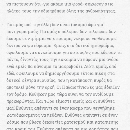
να πιστεύουν ότι -για ακόμα μια φορά- σήκωσαν στις
πλάτες τους την αξιοπρέπεια όλης της ανθρωπότητας.
Για εμάς από την άλλη δεν είναι (ακόμα) ώρα για
πανηγυρισμούς. Για εμάς ο πόλεμος δεν τελείωσε, δεν
έχουμε συντρίμμια να χτίσουμε, νεκρούς να θάψουμε,
δέντρα να φυτέψουμε. Εμείς, στο δυτικό ημισφαίριο,
οφείλουμε να συνεχίσουμε για αυτούς/ες που έδωσαν τα
πάντα, δίνοντάς τους την ευκαιρία να πάρουν μια ανάσα
ενώ εμείς θα κάνουμε το μακροβούτι. Διότι εμείς, από
εδώ, οφείλουμε να δημιουργήσουμε τέτοια πίεση στα
δυτικά κέντρα εξουσίας, που η κατάπαυση πυρός θα
αποτελεί μόνο την αρχή. Οι Παλαιστίνιοι/ες μας έδειξαν
τον δρόμο. Καθήκον μας τώρα είναι να τον ανοίξουμε
προχωρώντας. Και τώρα είμαστε εμείς και οι ευθύνες
μας. Ευθύνες απέναντι σε έναν κόσμο που γεννήθηκε
καταδικασμένος να πεθάνει. Ευθύνες απέναντι σε έναν
κόσμο που βίωσε δεκαετίες ρατσισμού και καταπίεσης
στο κορμί του. Ευθύνες απέναντι σε μια κοινότητα που