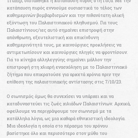
Trump, διατάχθηκε η κατάπαυση πυρός στη Γάζα. Με την
κατάπαυση πυρός εννοούμε ουσιαστικά το τέλος των
καθημερινών βομβαρδισμών και την πιθανότατη ολική
εξόντωση του Παλαιστινιακού πληθυσμού. Για τους
Παλαιστίνιους/ιες αυτό σημαίνει επιστροφή στην
απάνθρωπη, εξευτελιστική και επικίνδυνη
καθημερινότητά τους, με καινούργιες προκλήσεις να
αντιμετωπίσουν και καινούργιες πληγές να φροντίσουν.
Για το κίνημα αλληλεγγύης σημαίνει μάλλον την
επιστροφή στη χλιαρή ενασχόληση με το Παλαιστινιακό
ζήτημα που επικρατούσε για αρκετά χρόνια πριν την
επίθεση της παλαιστινιακής αντίστασης στις 7/10/23.
Ο σιωνισμός όμως θα συνεχίσει να υπάρχει και να
καταδυναστεύει τις ζωές χιλιάδων Παλαιστίνιων. Αρχικά,
οφείλουμε να περιγράψουμε τον σιωνισμό με τα
κατάλληλα λόγια, ως μια καθαρά εθνικιστική ιδεολογία.
Μια ιδεολογία η οποία στο πέρασμα του χρόνου
βασίστηκε όλο και περισσότερο στον μύθο του