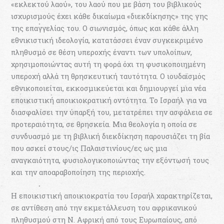
«εκλεκτού λαού», του λαού που με βάση του βιβλικούς
ισχυρισμούς έχει κάθε δικαίωμα «διεκδίκησης» της γης
της επαγγελίας του. Ο σιωνισμός, όπως και κάθε άλλη
εθνικιστική ιδεολογία, κατατάσσει έναν συγκεκριμένο
πληθυσμό σε θέση υπεροχής έναντι των υπολοίπων,
χρησιμοποιώντας αυτή τη φορά όχι τη φυσικοποιημένη
υπεροχή αλλά τη θρησκευτική ταυτότητα. Ο ιουδαϊσμός
εθνικοποιείται, εκκοσμικεύεται και δημιουργεί μια νέα
εποικιστική αποικιοκρατική οντότητα. Το Ισραήλ για να
διασφαλίσει την ύπαρξή του, μετατρέπει την ασφάλεια σε
προτεραιότητα, σε θρησκεία. Μια θεολογία η οποία σε
συνδυασμό με τη βιβλική διεκδίκηση παρουσιάζει τη βία
που ασκεί στους/ις Παλαιστινίους/ες ως μια
αναγκαιότητα, φυσιολογικοποιώντας την εξόντωσή τους
και την αποαραβοποίηση της περιοχής.
Η εποικιστική αποικιοκρατία του Ισραήλ χαρακτηρίζεται,
σε αντίθεση από την εκμετάλλευση του αφρικανικού
πληθυσμού στη Ν. Αφρική από τους Ευρωπαίους, από