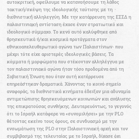
αυτοκριτική, οφείλουμε να κατανοήσουμε τη λάθος
τακτική/σκέψη της ιδεολογικής ταύτισης με τη
διεθνιστική αλληλεγγύη. Με την κατάρρευση της ΕΣΣΔ η
παλαιστινιακή αντίσταση έχασε έναν στρατιωτικό και
ιδεολογικό σύμμαχο. Το κενό αυτό καλύφθηκε από
θρησκευτικά ή/και κοσμικά προτάγματα στον
εθνικοαπελευθερωτικό αγώνα των Παλαιστίνιων- που
μέχρι τότε είχε αριστερές ιδεολογικές βάσεις. Τα
κόμματα ή μορφώματα που στέκονταν αλληλέγγυα με
τον παλαιστινιακό αγώνα ήταν τόσο προδομένα από τη
Σοβιετική Ένωση που όταν αυτή κατέρρευσε
επηρεάστηκαν δραματικά. Χάνοντας το κοινό σημείο
αναφοράς, τα διεθνιστικά κινήματα έδειξαν μια αδυναμία
αντιμετώπισης θρησκευόμενων κοινωνιών και ανάλυσης
της επικρατούσας συνθήκης. Δευτερευόντως, το γεγονός
ότι το Ισραήλ κατάφερε να «συνομιλήσει» με την PLO
θέτοντας εκείνο τους όρους, σε συνδυασμό με την
ενσωμάτωση της PLO στην Παλαιστινιακή αρχή και τον
συμβιβασμό της τελευταίας με το Ισραήλ, δίχασε όχι