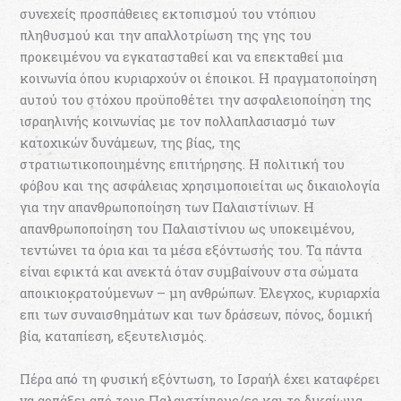
συνεχείς προσπάθειες εκτοπισμού του ντόπιου
πληθυσμού και την απαλλοτρίωση της γης του
προκειμένου να εγκατασταθεί και να επεκταθεί μια
κοινωνία όπου κυριαρχούν οι έποικοι. Η πραγματοποίηση
αυτού του στόχου προϋποθέτει την ασφαλειοποίηση της
ισραηλινής κοινωνίας με τον πολλαπλασιασμό των
κατοχικών δυνάμεων, της βίας, της
στρατιωτικοποιημένης επιτήρησης. Η πολιτική του
φόβου και της ασφάλειας χρησιμοποιείται ως δικαιολογία
για την απανθρωποποίηση των Παλαιστίνιων. Η
απανθρωποποίηση του Παλαιστίνιου ως υποκειμένου,
τεντώνει τα όρια και τα μέσα εξόντωσής του. Τα πάντα
είναι εφικτά και ανεκτά όταν συμβαίνουν στα σώματα
αποικιοκρατούμενων – μη ανθρώπων. Έλεγχος, κυριαρχία
επι των συναισθημάτων και των δράσεων, πόνος, δομική
βία, καταπίεση, εξευτελισμός.
Πέρα από τη φυσική εξόντωση, το Ισραήλ έχει καταφέρει
να αρπάξει από τους Παλαιστίνιους/ες και το δικαίωμα