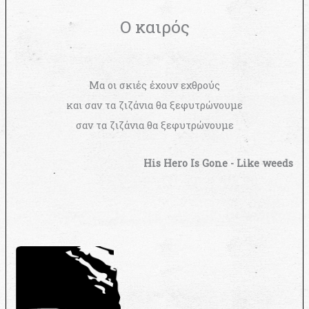
Ο καιρός
Μα οι σκιές έχουν εχθρούς
και σαν τα ζιζάνια θα ξεφυτρώνουμε
σαν τα ζιζάνια θα ξεφυτρώνουμε
His Hero Is Gone - Like weeds