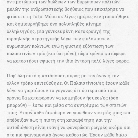
αντιμετώπιση των διώξεων των Ευρωπαίων πολιτών
μελών της ανθρωπιστικής βοήθειας που επιχείρησε να
φτάσει στη Γάζα. Μέσα σε λίγες ημέρες κινητοποιήθηκε
και δημιουργήθηκε ένα πολυπληθές κίνημα
αλληλεγγύης, μια γενικευμένη κατακραυγή της
ισραηλινής στρατηγικής λόγω των φυλακίσεων
ευρωπαίων πολιτών, ενώ η φυσική εξόντωση των
παλαιστινίων τρία (και όχι μόνο) τώρα χρόνια κατάφερε
να καταστήσει εφικτή την ίδια ένταση πολύ λίγες φορές.
Παρ’ όλα αυτά η κατάπαυση πυρός με τον έναν ή τον
άλλον τρόπο επιτεύχθηκε. Οι Παλαιστίνιοι/ες έχουν κάθε
λόγο να γιορτάσουν το γεγονός ότι ύστερα από τρία
χρόνια θα καταφέρουν να κοιμηθούν ήσυχοι/ες (όσο
μπορούν) – έστω και μέσα στα συντρίμμια των σπιτιών
τους. Έχουν κάθε δικαίωμα να νοιώθουν νικητές μιας και
απέδειξαν πως η πίστη στη χειραφέτηση και την
αυτοδιάθεση είναι ικανή να φανερώσει ρωγμές ακόμα και
στο πιο φαινομενικά άγονο καθεστώς. Έχουν κάθε δίκιο