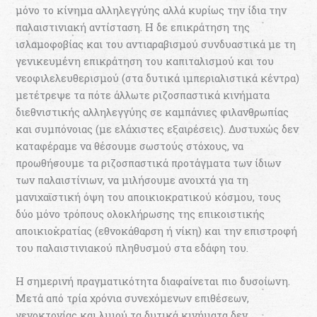
μόνο το κίνημα αλληλεγγύης αλλά κυρίως την ίδια την
παλαιστινιακή αντίσταση. Η δε επικράτηση της
ισλαμοφοβίας και του αντιαραβισμού συνδυαστικά με τη
γενικευμένη επικράτηση του καπιταλισμού και του
νεοφιλελευθερισμού (στα δυτικά ιμπεριαλιστικά κέντρα)
μετέτρεψε τα πότε άλλωτε ριζοσπαστικά κινήματα
διεθνιστικής αλληλεγγύης σε καμπάνιες φιλανθρωπίας
και συμπόνοιας (με ελάχιστες εξαιρέσεις). Δυστυχώς δεν
καταφέραμε να θέσουμε σωστούς στόχους, να
προωθήσουμε τα ριζοσπαστικά προτάγματα των ίδιων
των παλαιστίνιων, να μιλήσουμε ανοιχτά για τη
μανιχαϊστική όψη του αποικιοκρατικού κόσμου, τους
δύο μόνο τρόπους ολοκλήρωσης της επικοιστικής
αποικιοκρατίας (εθνοκάθαρση ή νίκη) και την επιστροφή
του παλαιστινιακού πληθυσμού στα εδάφη του.
Η σημερινή πραγματικότητα διαφαίνεται πιο δυσοίωνη.
Μετά από τρία χρόνια συνεχόμενων επιθέσεων,
γενοκτονίας και λιμού τα δυτικά κινήματα δεν