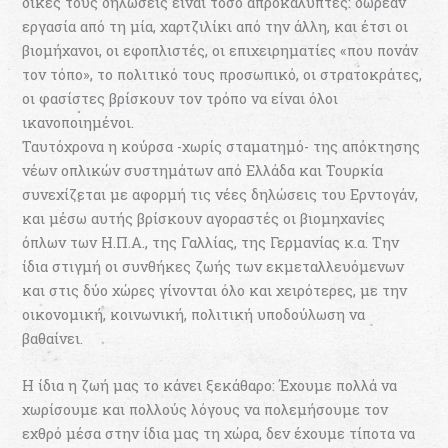
δικές τους δηλώσεις είναι τόσο απροκάλυπτες: δωρεάν
εργασία από τη μία, χαρτζιλίκι από την άλλη, και έτσι οι
βιομήχανοι, οι εφοπλιστές, οι επιχειρηματίες «που πονάν
τον τόπο», το πολιτικό τους προσωπικό, οι στρατοκράτες,
οι φασίστες βρίσκουν τον τρόπο να είναι όλοι
ικανοποιημένοι.
Ταυτόχρονα η κούρσα -χωρίς σταματημό- της απόκτησης
νέων οπλικών συστημάτων από Ελλάδα και Τουρκία
συνεχίζεται με αφορμή τις νέες δηλώσεις του Ερντογάν,
και μέσω αυτής βρίσκουν αγοραστές οι βιομηχανίες
όπλων των Η.Π.Α., της Γαλλίας, της Γερμανίας κ.α. Την
ίδια στιγμή οι συνθήκες ζωής των εκμεταλλευόμενων
και στις δύο χώρες γίνονται όλο και χειρότερες, με την
οικονομική, κοινωνική, πολιτική υποδούλωση να
βαθαίνει.
Η ίδια η ζωή μας το κάνει ξεκάθαρο: Έχουμε πολλά να
χωρίσουμε και πολλούς λόγους να πολεμήσουμε τον
εχθρό μέσα στην ίδια μας τη χώρα, δεν έχουμε τίποτα να