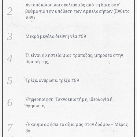
Ανταπόκριση και σχολιασμός από τη δίκη σε α’
βαθμό για την υπόθεση των Αμπελοκήπων (Ένθετο
#59)
Μικρά μεγάλα διεθνή νέα #59
Τι είναι η ληστεία μιας τράπεζας, μπροστά στην
ίδρυσή της;
Τρέξε, άνθρωπε, τρέξε #59
Ψηφιοποίηση: Τεχνοεπιστήμη, ιδεολογία ή
θρησκεία;
«Έχουμε αφήσει το αίμα μας στον δρόμο» – Μέρος
3ο