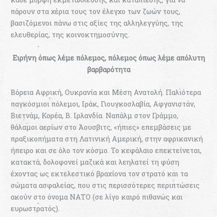
πάρουν στα χέρια τους τον έλεγχο των ζωών τους,
βασιζόμενοι πάνω στις αξίες της αλληλεγγύης, της
ελευθερίας, της κοινοκτημοσύνης.
Ειρήνη όπως λέμε πόλεμος, πόλεμος όπως λέμε απόλυτη
βαρβαρότητα
Βόρεια Αφρική, Ουκρανία και Μέση Ανατολή. Παλιότερα
παγκόσμιοι πόλεμοι, Ιράκ, Γιουγκοσλαβία, Αφγανιστάν,
Βιετνάμ, Κορέα, Β. Ιρλανδία. Ναπάλμ στον Γράμμο,
θάλαμοι αερίων στο Άουσβιτς, «ήπιες» επεμβάσεις με
πραξικοπήματα στη Λατινική Αμερική, στην αφρικανική
ήπειρο και σε όλο τον κόσμο. Το κεφάλαιο επεκτείνεται,
κατακτά, δολοφονεί μαζικά και λεηλατεί τη φύση
έχοντας ως εκτελεστικό βραχίονα τον στρατό και τα
σώματα ασφαλείας, που στις περισσότερες περιπτώσεις
ακούν στο όνομα ΝΑΤΟ (σε λίγο καιρό πιθανώς και
ευρωστρατός).