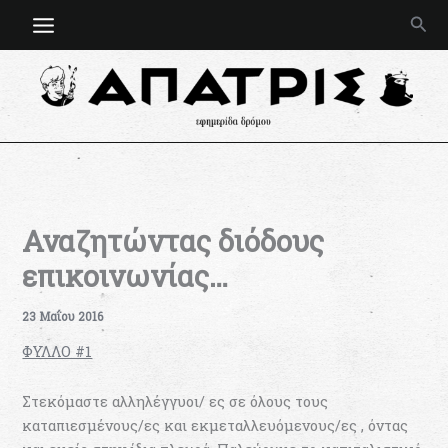
Μετάβαση
Ανα
στο
περιεχόμενο
Αναζητώντας διόδους
επικοινωνίας…
23 Μαΐου 2016
ΦΥΛΛΟ #1
Στεκόμαστε αλληλέγγυοι/ ες σε όλους τους
καταπιεσμένους/ες και εκμεταλλευόμενους/ες , όντας