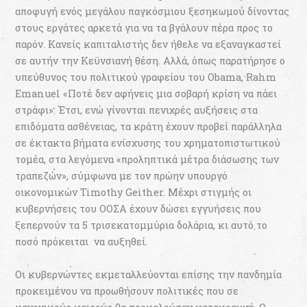
αποφυγή ενός μεγάλου παγκόσμιου ξεσηκωμού δίνοντας
στους εργάτες αρκετά για να τα βγάλουν πέρα προς το
παρόν. Κανείς καπιταλιστής δεν ήθελε να εξαναγκαστεί
σε αυτήν την Κεϋνσιανή θέση. Αλλά, όπως παρατήρησε ο
υπεύθυνος του πολιτικού γραφείου του Obama, Rahm
Emanuel «Ποτέ δεν αφήνεις μια σοβαρή κρίση να πάει
στράφι». Έτσι, ενώ γίνονται πενιχρές αυξήσεις στα
επιδόματα ασθένειας, τα κράτη έχουν προβεί παράλληλα
σε έκτακτα βήματα ενίσχυσης του χρηματοπιστωτικού
τομέα, στα λεγόμενα «προληπτικά μέτρα διάσωσης των
τραπεζών», σύμφωνα με τον πρώην υπουργό
οικονομικών Timothy Geither. Μέχρι στιγμής οι
κυβερνήσεις του ΟΟΣΑ έχουν δώσει εγγυήσεις που
ξεπερνούν τα 5 τρισεκατομμύρια δολάρια, κι αυτό το
ποσό πρόκειται να αυξηθεί.
Οι κυβερνώντες εκμεταλλεύονται επίσης την πανδημία
προκειμένου να προωθήσουν πολιτικές που σε