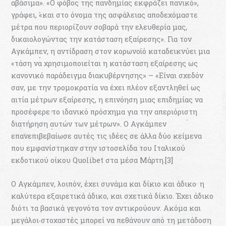
αβάσιμα». «O φόβος της πανδημίας εκφράζει πανικό»,
γράφει, «και στο όνομα της ασφάλειας αποδεχόμαστε
μέτρα που περιορίζουν σοβαρά την ελευθερία μας,
δικαιολογώντας την κατάσταση εξαίρεσης». Για τον
Αγκάμπεν, η αντίδραση στον κορωνοϊό καταδεικνύει μια
«τάση να χρησιμοποιείται η κατάσταση εξαίρεσης ως
κανονικό παράδειγμα διακυβέρνησης» – «Είναι σχεδόν
σαν, με την τρομοκρατία να έχει πλέον εξαντληθεί ως
αιτία μέτρων εξαίρεσης, η επινόηση μιας επιδημίας να
προσέφερε το ιδανικό πρόσχημα για την απεριόριστη
διατήρηση αυτών των μέτρων». O Αγκάμπεν
επανεπιβεβαίωσε αυτές τις ιδέες σε άλλα δύο κείμενα
που εμφανίστηκαν στην ιστοσελίδα του Ιταλικού
εκδοτικού οίκου Quolibet στα μέσα Μάρτη.
[3]
Ο Αγκάμπεν, λοιπόν, έχει συνάμα και δίκιο και άδικο· η
καλύτερα εξαιρετικά άδικο, και σχετικά δίκιο. Έχει άδικο
διότι τα βασικά γεγονότα τον αντικρούουν. Ακόμα και
μεγάλοι στοχαστές μπορεί να πεθάνουν από τη μετάδοση