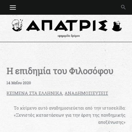
Μετάβαση
Ανα
στο
περιεχόμενο
Η επιδημία του Φιλοσόφου
14 Μαΐου 2020
KEIMENA ΣΤΑ ΕΛΛΗΝΙΚΑ
,
ΑΝΑΔΗΜΟΣΙΕΥΣΕΙΣ
Το κείμενο αυτό αναδημοσιεύεται από την ιστοσελίδα:
«
Ξενιστές καταστάσεων για την άρση της πανδημικής
αποξένωσης
»