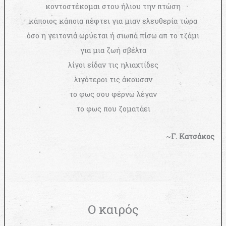
κοντοστέκομαι στου ήλιου την πτώση
κάποιος κάποια πέφτει για μιαν ελευθερία τώρα
όσο η γειτονιά ωρύεται ή σιωπά πίσω απ το τζάμι
για μια ζωή σβέλτα
λίγοι είδαν τις ηλιαχτίδες
λιγότεροι τις άκουσαν
το φως σου φέρνω λέγαν
το φως που ζοματάει
~
Γ. Κατσάκος
Ο καιρός