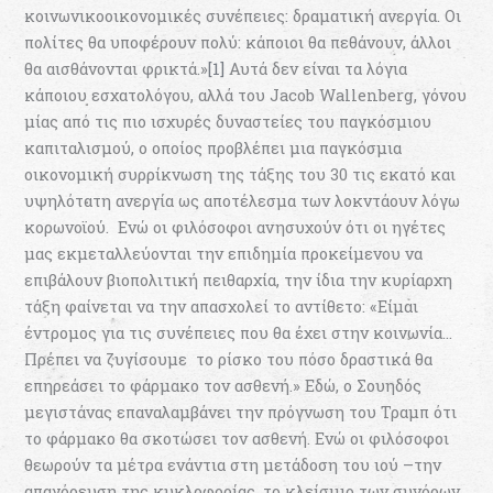
κοινωνικοοικονομικές συνέπειες: δραματική ανεργία. Οι
πολίτες θα υποφέρουν πολύ: κάποιοι θα πεθάνουν, άλλοι
θα αισθάνονται φρικτά.»
[1]
Αυτά δεν είναι τα λόγια
κάποιου εσχατολόγου, αλλά του Jacob Wallenberg, γόνου
μίας από τις πιο ισχυρές δυναστείες του παγκόσμιου
καπιταλισμού, ο οποίος προβλέπει μια παγκόσμια
οικονομική συρρίκνωση της τάξης του 30 τις εκατό και
υψηλότατη ανεργία ως αποτέλεσμα των λοκντάουν λόγω
κορωνοϊού. Ενώ οι φιλόσοφοι ανησυχούν ότι οι ηγέτες
μας εκμεταλλεύονται την επιδημία προκείμενου να
επιβάλουν βιοπολιτική πειθαρχία, την ίδια την κυρίαρχη
τάξη φαίνεται να την απασχολεί το αντίθετο: «Είμαι
έντρομος για τις συνέπειες που θα έχει στην κοινωνία…
Πρέπει να ζυγίσουμε το ρίσκο του πόσο δραστικά θα
επηρεάσει το φάρμακο τον ασθενή.» Εδώ, ο Σουηδός
μεγιστάνας επαναλαμβάνει την πρόγνωση του Τραμπ ότι
το φάρμακο θα σκοτώσει τον ασθενή. Ενώ οι φιλόσοφοι
θεωρούν τα μέτρα ενάντια στη μετάδοση του ιού –την
απαγόρευση της κυκλοφορίας, το κλείσιμο των συνόρων,