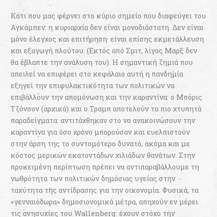
Κάτι που μας φέρνει στο κύριο σημείο που διαφεύγει του
Αγκάμπεν: η κυριαρχία δεν είναι μονοδιάστατη. Δεν είναι
μόνο έλεγχος και επιτήρηση· είναι επίσης εκμετάλλευση
και εξαγωγή πλούτου. (Εκτός από Σμιτ, λίγος Μαρξ δεν
θα έβλαπτε την ανάλυση του). Η σημαντική ζημιά που
απειλεί να επιφέρει στο κεφάλαιο αυτή η πανδημία
εξηγεί την επιφυλακτικότητα των πολιτικών να
επιβάλλουν την απομόνωση και την καραντίνα: ο Μπόρις
Τζόνσον (αρχικά) και ο Τραμπ αποτελούν τα πιο χτυπητά
παραδείγματα: αντιτάχθηκαν στο να ανακοινώσουν την
καραντίνα για όσο χρόνο μπορούσαν και ευελπιστούν
στην άρση της το συντομότερο δυνατό, ακόμα και με
κόστος μερικών εκατοντάδων χιλιάδων θανάτων. Στην
προκειμένη περίπτωση πρέπει να αντιπαραβάλλουμε τη
νωθρότητα των πολιτικών δημόσιας υγείας στην
ταχύτητα της αντίδρασης για την οικονομία. Φυσικά, τα
«γενναιόδωρα» δημοσιονομικά μέτρα, απηχούν εν μέρει
τις ανησυχίες του Wallenberg: έχουν στόχο την