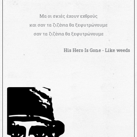
Μα οι σκιές έχουν εχθρούς
και σαν τα ζιζάνια θα ξεφυτρώνουμε
σαν τα ζιζάνια θα ξεφυτρώνουμε
His Hero Is Gone - Like weeds