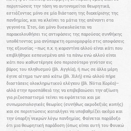
περιπτώσεις την τάση να αυτονομείται θεωρητικά,
εστιάζοντας μόνο σε μία διάσταση της διαχείρισης της
πανδημίας, και να κλείνει τα μάτια της απέναντι στα
γεγονότα. Έτσι, όχι μόνο δυσκολεύεται να
παρακολουθήσει τις αντιφάσεις της παρούσας συνθήκης
υποθέτοντας μια ανύπαρκτη ομοιομορφία στις αποφάσεις
της εξουσίας –πως π.χ. η καραντίνα αλλού είναι κάτι που
επιβλήθηκε εσπευσμένα από τα πάνω ενώ αλλού είναι
κάτι που καθυστέρησε όσο περισσότερο γινόταν εις
βάρος του πληθυσμού (βλ. Αγγλία), ή πως σε άλλα μέρη
έγινε αίτημα των από κάτω (βλ. Χιλή) ενώ αλλού πήρε
διαστάσεις ολοκληρωτικού ελέγχου (βλ. Νότια Κορέα)–
αλλά στην προσπάθειά της να επιβεβαιώσει την αξίωση
για ριζοσπαστισμό τείνει να εφάπτεται και με
συνωμοσιολογικές θεωρίες (συνήθως ακροδεξιάς κοπής)
και σε περιπτώσεις καταλήγει να υποβαθμίζει ακόμα και
την ύπαρξη νεκρών λόγω πανδημίας. Φαίνεται παράδοξο
ότι μια θεωρητική παράδοση (όπως είναι αυτή του Φουκώ