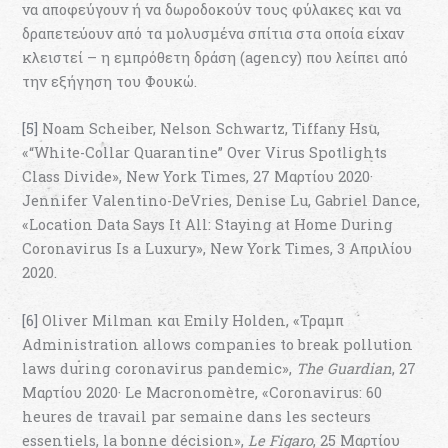
να αποφεύγουν ή να δωροδοκούν τους φύλακες και να
δραπετεύουν από τα μολυσμένα σπίτια στα οποία είχαν
κλειστεί – η εμπρόθετη δράση (agency) που λείπει από
την εξήγηση του Φουκώ.
[5]
Noam Scheiber, Nelson Schwartz, Tiffany Hsu,
«“White-Collar Quarantine” Over Virus Spotlights
Class Divide», New York Times, 27 Μαρτίου 2020·
Jennifer Valentino-DeVries, Denise Lu, Gabriel Dance,
«Location Data Says It All: Staying at Home During
Coronavirus Is a Luxury», New York Times, 3 Απριλίου
2020.
[6]
Oliver Milman και Emily Holden, «Τραμπ
Administration allows companies to break pollution
laws during coronavirus pandemic»,
The Guardian
, 27
Μαρτίου 2020· Le Macronomètre, «Coronavirus: 60
heures de travail par semaine dans les secteurs
essentiels, la bonne décision»,
Le Figaro
, 25 Μαρτίου