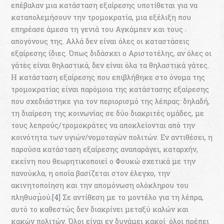
επέβαλαν μια κατάσταση εξαίρεσης υποτίθεται για να
καταπολεμήσουν την τρομοκρατία, μια εξέλιξη που
επηρέασε άμεσα τη γενιά του Αγκάμπεν και τους
απογόνους της. Αλλά δεν είναι όλες οι καταστάσεις
εξαίρεσης ίδιες. Όπως διδάσκει ο Αριστοτέλης, αν όλες οι
γάτες είναι θηλαστικά, δεν είναι όλα τα θηλαστικά γάτες.
Η κατάσταση εξαίρεσης που επιβλήθηκε στο όνομα της
τρομοκρατίας είναι παρόμοια της κατάστασης εξαίρεσης
που σχεδιάστηκε για τον περιορισμό της λέπρας: δηλαδή,
τη διαίρεση της κοινωνίας σε δύο διακριτές ομάδες, με
τους λεπρούς/τρομοκράτες να αποκλείονται από την
κοινότητα των υγιών/νομοταγών πολιτών. Εν αντιθέσει, η
παρούσα κατάσταση εξαίρεσης αναπαράγει, καταρχήν,
εκείνη που θεωρητικοποιεί ο Φουκώ σχετικά με την
πανούκλα, η οποία βασίζεται στον έλεγχο, την
ακινητοποίηση και την απομόνωση ολόκληρου του
πληθυσμού.
[4]
Σε αντίθεση με το μοντέλο για τη λέπρα,
αυτό το καθεστώς δεν διακρίνει μεταξύ καλών και
κακών πολιτών. Όλοι είναι εν δυνάμει κακοί· όλοι πρέπει