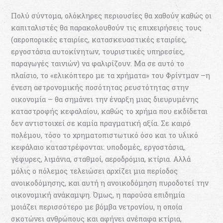
Πολύ σύντομα, ολόκληρες περιουσίες θα χαθούν καθώς οι
καπιταλιστές θα παρακολουθούν τις επιχειρήσεις τους
(αεροπορικές εταιρίες, κατασκευαστικές εταιρίες,
εργοστάσια αυτοκίνητων, τουριστικές υπηρεσίες,
παραγωγές ταινιών) να φαλιρίζουν. Μα σε αυτό το
πλαίσιο, το «ελικόπτερο με τα χρήματα» του Φρίντμαν –η
ένεση αστρονομικής ποσότητας ρευστότητας στην
οικονομία – θα σημάνει την έναρξη μιας διευρυμένης
καταστροφής κεφαλαίου, καθώς το χρήμα που εκδίδεται
δεν αντιστοιχεί σε καμία πραγματική αξία. Σε καιρό
πολέμου, τόσο το χρηματοπιστωτικό όσο και το υλικό
κεφάλαιο καταστρέφονται: υποδομές, εργοστάσια,
γέφυρες, λιμάνια, σταθμοί, αεροδρόμια, κτίρια. Αλλά
μόλις ο πόλεμος τελειώσει αρχίζει μια περίοδος
ανοικοδόμησης, και αυτή η ανοικοδόμηση πυροδοτεί την
οικονομική ανάκαμψη. Όμως, η παρούσα επιδημία
μοιάζει περισσότερο με βόμβα νετρονίου, η οποία
σκοτώνει ανθρώπους και αφήνει ανέπαφα κτίρια,