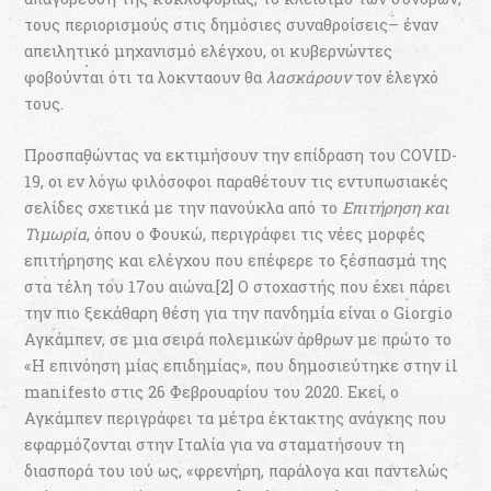
τους περιορισμούς στις δημόσιες συναθροίσεις– έναν
απειλητικό μηχανισμό ελέγχου, οι κυβερνώντες
φοβούνται ότι τα λοκνταουν θα
λασκάρουν
τον έλεγχό
τους.
Προσπαθώντας να εκτιμήσουν την επίδραση του COVID-
19, οι εν λόγω φιλόσοφοι παραθέτουν τις εντυπωσιακές
σελίδες σχετικά με την πανούκλα από το
Επιτήρηση και
Τιμωρία
, όπου ο Φουκώ, περιγράφει τις νέες μορφές
επιτήρησης και ελέγχου που επέφερε το ξέσπασμά της
στα τέλη του 17ου αιώνα.
[2]
Ο στοχαστής που έχει πάρει
την πιο ξεκάθαρη θέση για την πανδημία είναι ο Giorgio
Αγκάμπεν, σε μια σειρά πολεμικών άρθρων με πρώτο το
«Η επινόηση μίας επιδημίας», που δημοσιεύτηκε στην il
manifesto στις 26 Φεβρουαρίου του 2020. Εκεί, ο
Αγκάμπεν περιγράφει τα μέτρα έκτακτης ανάγκης που
εφαρμόζονται στην Ιταλία για να σταματήσουν τη
διασπορά του ιού ως, «φρενήρη, παράλογα και παντελώς