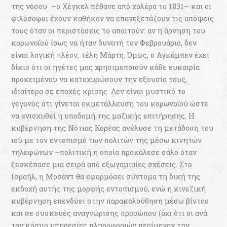
της νόσου –o Χέγκελ πέθανε από χολέρα το 1831– και οι
φιλόσοφοι έχουν καθήκον να επανεξετάζουν τις απόψεις
τους όταν οι περιστάσεις το απαιτούν: αν η άρνηση του
κορωνοϊού ίσως να ήταν δυνατή τον Φεβρουάριο, δεν
είναι λογική πλέον, τέλη Μάρτη. Όμως, ο Αγκάμπεν έχει
δίκιο ότι οι ηγέτες μας χρησιμοποιούν κάθε ευκαιρία
προκειμένου να κατοχυρώσουν την εξουσία τους,
ιδιαίτερα σε εποχές κρίσης. Δεν είναι μυστικό το
γεγονός ότι γίνεται εκμετάλλευση του κορωνοϊού ώστε
να ενισχυθεί η υποδομή της μαζικής επιτήρησης. Η
κυβέρνηση της Νότιας Κορέας ανέλυσε τη μετάδοση του
ιού με τον εντοπισμό των πολιτών της μέσω κινητών
τηλεφώνων –πολιτική η οποία προκάλεσε σάλο όταν
ξεσκέπασε μια σειρά από εξωγαμιαίες σχέσεις. Στο
Ισραήλ, η Μοσάντ θα εφαρμόσει σύντομα τη δική της
εκδοχή αυτής της μορφής εντοπισμού, ενώ η κινεζική
κυβέρνηση επενδύει στην παρακολούθηση μέσω βίντεο
και σε συσκευές αναγνώρισης προσώπου (όχι ότι οι ανά
τον κόσμο υπηρεσίες πληροφοριών περίμεναν την