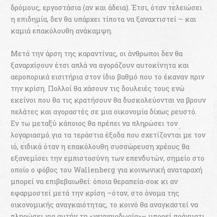
δρόμους, εργοστάσια (αν και άδεια). Έτσι, όταν τελειώσει
η επιδημία, δεν θα υπάρχει τίποτα να ξαναχτιστεί – και
καμιά επακόλουθη ανάκαμψη.
Μετά την άρση της καραντίνας, οι άνθρωποι δεν θα
ξαναρχίσουν έτσι απλά να αγοράζουν αυτοκίνητα και
αεροπορικά εισιτήρια στον ίδιο βαθμό που το έκαναν πριν
την κρίση. Πολλοί θα χάσουν τις δουλειές τους ενώ
εκείνοι που θα τις κρατήσουν θα δυσκολεύονται να βρουν
πελάτες και αγοραστές σε μια οικονομία δίχως ρευστό.
Εν τω μεταξύ κάποιος θα πρέπει να πληρώσει τον
λογαριασμό για τα τεράστια έξοδα που σχετίζονται με τον
ιό, ειδικά όταν η επακόλουθη συσσώρευση χρέους θα
εξανεμίσει την εμπιστοσύνη των επενδυτών, σημείο στο
οποίο ο φόβος του Wallenberg για κοινωνική αναταραχή
μπορεί να επιβεβαιωθεί: όποια θεραπεία-σοκ κι αν
εφαρμοστεί μετά την κρίση –όταν, στο όνομα της
οικονομικής αναγκαιότητας, το κοινό θα αναγκαστεί να
πληρώσει για αυτήν τη «γενναιοδωρία»– μπορεί πράγματι