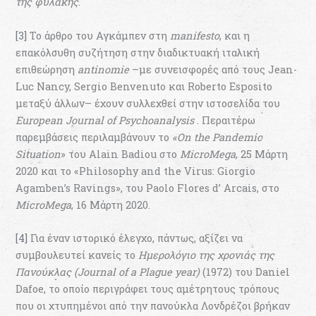
της φυλακής
.
[3]
Το άρθρο του Αγκάμπεν στη
manifesto
, και η
επακόλουθη συζήτηση στην διαδικτυακή ιταλική
επιθεώρηση
antinomie
–με συνεισφορές από τους Jean-
Luc Nancy, Sergio Benvenuto και Roberto Esposito
μεταξύ άλλων– έχουν συλλεχθεί στην ιστοσελίδα του
European
Journal
of
Psychoanalysis
. Περαιτέρω
παρεμβάσεις περιλαμβάνουν το
«
On
the
Pandemic
Situation
» του Alain Badiou στο
MicroMega
, 25 Μάρτη
2020 και το «Philosophy and the Virus: Giorgio
Agamben’s Ravings», του Paolo Flores d’ Arcais, στο
MicroMega
, 16 Μάρτη 2020.
[4]
Για έναν ιστορικό έλεγχο, πάντως, αξίζει να
συμβουλευτεί κανείς το
Ημερολόγιο της χρονιάς της
Πανούκλας (
Journal
of
a
Plague
year
)
(1972) του Daniel
Dafoe, το οποίο περιγράφει τους αμέτρητους τρόπους
που οι χτυπημένοι από την πανούκλα Λονδρέζοι βρήκαν