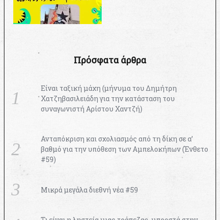
Πρόσφατα άρθρα
Είναι ταξική μάχη (μήνυμα του Δημήτρη
Χατζηβασιλειάδη για την κατάσταση του
συναγωνιστή Αρίστου Χαντζή)
Ανταπόκριση και σχολιασμός από τη δίκη σε α’
βαθμό για την υπόθεση των Αμπελοκήπων (Ένθετο
#59)
Μικρά μεγάλα διεθνή νέα #59
Τι είναι η ληστεία μιας τράπεζας, μπροστά στην