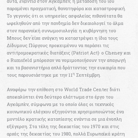
αυτά,
ενάντια
στον Αγκάμπεν, η μετάδοση του ιού
παραμένει πραγματική, θανατηφόρα και καταστροφική.
Το γεγονός ότι οι υπηρεσίες ασφαλείας πιθανότατα θα
ωφεληθούν από την πανδημία δεν δικαιολογεί το άλμα
στον παρανοϊκή συνωμοσιολογία: η κυβέρνηση του
Μπους δεν είχε ανάγκη να καταστρέψει η ίδια τους
Δίδυμους Πύργους προκειμένου να περάσει τις
αντιτρομοκρατικές διατάξεις (Patriot Act)· o Cheney και
ο Rumsfeld μπόρεσαν να νομιμοποιήσουν την απαγωγή
και τα βασανιστήρια απλά δράττοντας την ευκαιρία που
η
τους παρουσιάστηκε με την 11
Σεπτέμβρη.
Αναφέρω την επίθεση στο World Trade Center διότι
αποκαλύπτει ένα δεύτερο ελάττωμα στο έργο του
Αγκάμπεν, σύμφωνα με το οποίο όλες οι τεχνικές
κοινωνικού ελέγχου εξηγούνται χρησιμοποιώντας ένα
μοντέλο κρατικής καταπίεσης ενάντια σε μια ένοπλη
εξέγερση. Στα τέλη της δεκαετίας του 1970 και στις
αρχές της δεκαετίας του 1980, πολλά Ευρωπαϊκά κράτη