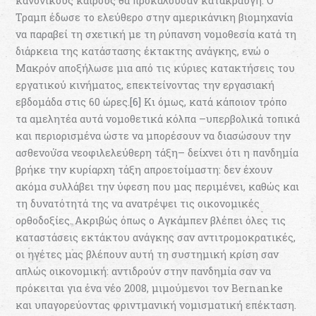
κανονικούς καιρούς θα προκαλούσαν κατακραυγή. Ο
Τραμπ έδωσε το ελεύθερο στην αμερικάνικη βιομηχανία
να παραβεί τη σχετική με τη ρύπανση νομοθεσία κατά τη
διάρκεια της κατάστασης έκτακτης ανάγκης, ενώ ο
Μακρόν αποξήλωσε μια από τις κύριες κατακτήσεις του
εργατικού κινήματος, επεκτείνοντας την εργασιακή
εβδομάδα στις 60 ώρες.
[6]
Κι όμως, κατά κάποιον τρόπο
τα αμελητέα αυτά νομοθετικά κόλπα –υπερβολικά τοπικά
και περιορισμένα ώστε να μπορέσουν να διασώσουν την
ασθενούσα νεοφιλελεύθερη τάξη– δείχνει ότι η πανδημία
βρήκε την κυρίαρχη τάξη απροετοίμαστη: δεν έχουν
ακόμα συλλάβει την ύφεση που μας περιμένει, καθώς και
τη δυνατότητά της να ανατρέψει τις οικονομικές
ορθοδοξίες. Ακριβώς όπως ο Αγκάμπεν βλέπει όλες τις
καταστάσεις εκτάκτου ανάγκης σαν αντιτρομοκρατικές,
οι ηγέτες μας βλέπουν αυτή τη συστημική κρίση σαν
απλώς οικονομική: αντιδρούν στην πανδημία σαν να
πρόκειται για ένα νέο 2008, μιμούμενοι τον Bernanke
και υπαγορεύοντας φριντμανική νομισματική επέκταση.