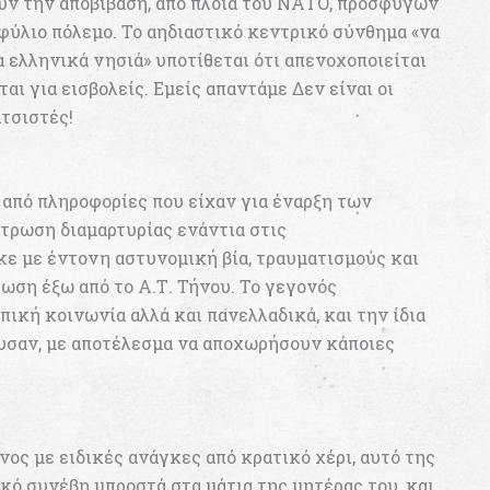
υν την αποβίβαση, από πλοία του ΝΑΤΟ, προσφύγων
φύλιο πόλεμο. Το αηδιαστικό κεντρικό σύνθημα «να
 ελληνικά νησιά» υποτίθεται ότι απενοχοποιείται
ται για εισβολείς. Εμείς απαντάμε Δεν είναι οι
ατσιστές!
ά από πληροφορίες που είχαν για έναρξη των
τρωση διαμαρτυρίας ενάντια στις
κε με έντονη αστυνομική βία, τραυματισμούς και
ση έξω από το Α.Τ. Τήνου. Το γεγονός
ική κοινωνία αλλά και πανελλαδικά, και την ίδια
υσαν, με αποτέλεσμα να αποχωρήσουν κάποιες
ος με ειδικές ανάγκες από κρατικό χέρι, αυτό της
κό συνέβη μπροστά στα μάτια της μητέρας του, και