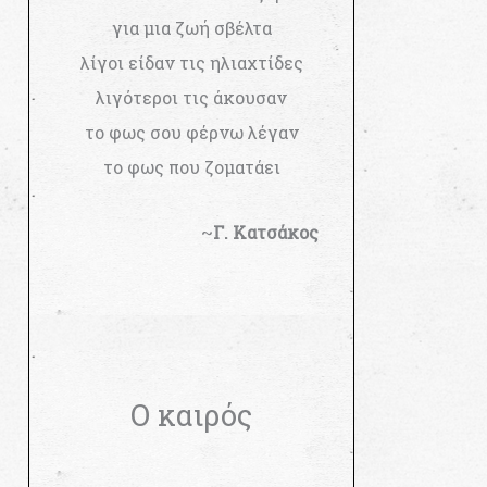
για μια ζωή σβέλτα
λίγοι είδαν τις ηλιαχτίδες
λιγότεροι τις άκουσαν
το φως σου φέρνω λέγαν
το φως που ζοματάει
~
Γ. Κατσάκος
Ο καιρός