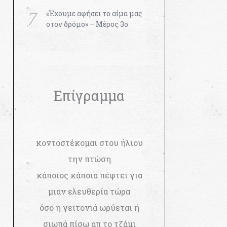
«Έχουμε αφήσει το αίμα μας
στον δρόμο» – Μέρος 3ο
Επίγραμμα
κοντοστέκομαι στου ήλιου
την πτώση
κάποιος κάποια πέφτει για
μιαν ελευθερία τώρα
όσο η γειτονιά ωρύεται ή
σιωπά πίσω απ το τζάμι