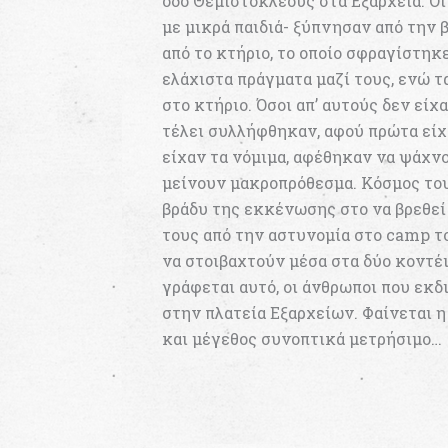
οδό Θεμιστοκλέους στα Εξάρχεια. Οι
με μικρά παιδιά- ξύπνησαν από την
από το κτήριο, το οποίο σφραγίστηκ
ελάχιστα πράγματα μαζί τους, ενώ τ
στο κτήριο. Όσοι απ’ αυτούς δεν εί
τέλει συλλήφθηκαν, αφού πρώτα είχ
είχαν τα νόμιμα, αφέθηκαν να ψάχνο
μείνουν μακροπρόθεσμα. Κόσμος του
βράδυ της εκκένωσης στο να βρεθεί
τους από την αστυνομία στο camp το
να στοιβαχτούν μέσα στα δύο κοντέ
γράφεται αυτό, οι άνθρωποι που ε
στην πλατεία Εξαρχείων. Φαίνεται 
και μέγεθος συνοπτικά μετρήσιμο…