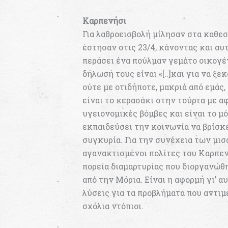
Καρπενήσι
Για λαθροεισβολή μίλησαν στα καθεσ
έστησαν στις 23/4, κάνοντας και αυ
περάσει ένα πούλμαν γεμάτο οικογέ
δήλωσή τους είναι «[..]και για να ξε
ούτε με οτιδήποτε, μακριά από εμάς,
είναι το κερασάκι στην τούρτα με αφ
υγειονομικές βόμβες και είναι το μ
εκπαιδεύσει την κοινωνία να βρίσκ
συγκυρία. Για την συνέχεια των μισ
αγανακτισμένοι πολίτες του Καρπεν
πορεία διαμαρτυρίας που διοργανώ
από την Μόρια. Είναι η αφορμή γι’ 
λύσεις για τα προβλήματα που αντιμ
σχόλια ντόπιοι.