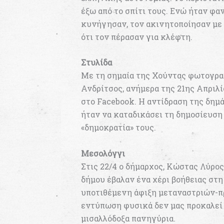
έξω από το σπίτι τους. Ενώ ήταν φα
κυνήγησαν, τον ακινητοποίησαν με 
ότι τον πέρασαν για κλέφτη.
Στυλίδα
Με τη σημαία της Χούντας φωτογρα
Ανδρίτσος, ανήμερα της 21ης Απριλ
στο Facebook. Η αντίδραση της δημά
ήταν να καταδικάσει τη δημοσίευση
«δημοκρατία» τους.
Μεσολόγγι
Στις 22/4 ο δήμαρχος, Κώστας Λύρος
δήμου έβαλαν ένα χέρι βοήθειας σ
υποτιθέμενη άφιξη μεταναστριών-π
εντύπωση φυσικά δεν μας προκαλεί 
μισαλλόδοξα πανηγύρια.