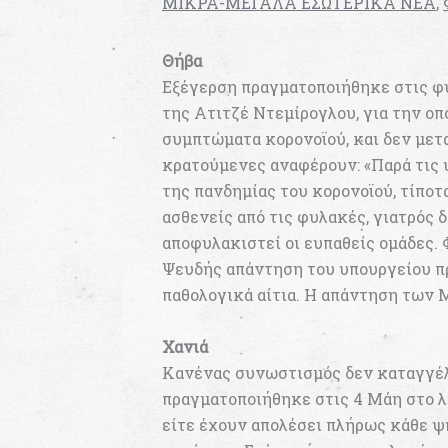
ΜΙΚΡΑ-ΜΕΓΑΛΑ ΕΣΩΤΕΡΙΚΑ ΝΕΑ
,
­Θήβα
Εξέγερση πραγματοποιήθηκε στις φ
της Ατιτζέ Ντεμίρογλου, για την ο
συμπτώματα κορονοϊού, και δεν μετ
κρατούμενες αναφέρουν: «Παρά τις
της πανδημίας του κορονοϊού, τίποτ
ασθενείς από τις φυλακές, γιατρός 
αποφυλακιστεί οι ευπαθείς ομάδες. 
Ψευδής απάντηση του υπουργείου πρ
παθολογικά αίτια. Η απάντηση των Μ
Χανιά
Κανένας συνωστισμός δεν καταγγέλ
πραγματοποιήθηκε στις 4 Μάη στο λ
είτε έχουν απολέσει πλήρως κάθε ψ