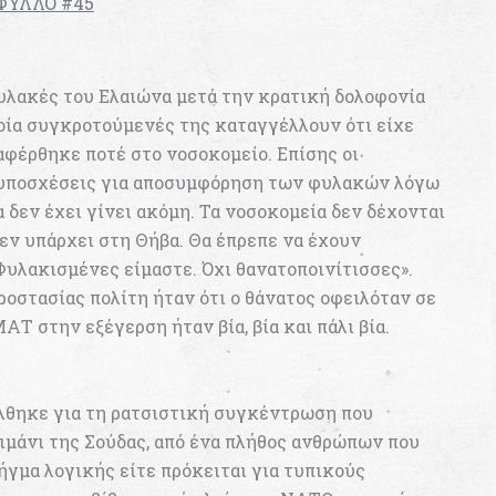
ΦΥΛΛΟ #45
υλακές του Ελαιώνα μετά την κρατική δολοφονία
ποία συγκροτούμενές της καταγγέλλουν ότι είχε
αφέρθηκε ποτέ στο νοσοκομείο. Επίσης οι
 υποσχέσεις για αποσυμφόρηση των φυλακών λόγω
α δεν έχει γίνει ακόμη. Τα νοσοκομεία δεν δέχονται
δεν υπάρχει στη Θήβα. Θα έπρεπε να έχουν
Φυλακισμένες είμαστε. Όχι θανατοποινίτισσες».
οστασίας πολίτη ήταν ότι ο θάνατος οφειλόταν σε
ΑΤ στην εξέγερση ήταν βία, βία και πάλι βία.
θηκε για τη ρατσιστική συγκέντρωση που
ιμάνι της Σούδας, από ένα πλήθος ανθρώπων που
ήγμα λογικής είτε πρόκειται για τυπικούς