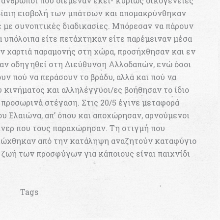
 άνθρωποι που διέμεναν εκεί- κυρίως οικογένειες
 βίαιη εισβολή των μπάτσων και απομακρύνθηκαν
ε με συνοπτικές διαδικασίες. Μπόρεσαν να πάρουν
α υπόλοιπα είτε πετάχτηκαν είτε παρέμειναν μέσα
χαν χαρτιά παραμονής στη χώρα, προσήχθησαν και εν
αν οδηγηθεί στη Διεύθυνση Αλλοδαπών, ενώ όσοι
υν πού να περάσουν το βράδυ, αλλά και πού να
 κινήματος και αλληλέγγυοι/ες βοήθησαν το ίδιο
 προσωρινά στέγαση. Στις 20/5 έγινε μεταφορά
υ Ελαιώνα, απ’ όπου και αποχώρησαν, αρνούμενοι
ινερ που τους παραχώρησαν. Τη στιγμή που
κδιώχθηκαν από την κατάληψη αναζητούν καταφύγιο
η ζωή των προσφύγων για κάποιους είναι παιχνίδι
Tags