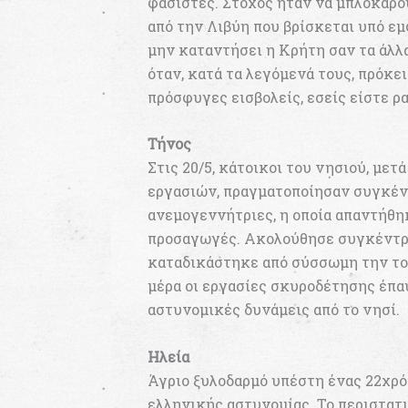
φασίστες. Στόχος ήταν να μπλοκάρο
από την Λιβύη που βρίσκεται υπό εμ
μην καταντήσει η Κρήτη σαν τα άλλα
όταν, κατά τα λεγόμενά τους, πρόκει
πρόσφυγες εισβολείς, εσείς είστε ρ
Τήνος
Στις 20/5, κάτοικοι του νησιού, μετ
εργασιών, πραγματοποίησαν συγκέν
ανεμογεννήτριες, η οποία απαντήθη
προσαγωγές. Ακολούθησε συγκέντρω
καταδικάστηκε από σύσσωμη την τοπ
μέρα οι εργασίες σκυροδέτησης έπα
αστυνομικές δυνάμεις από το νησί.
Ηλεία
Άγριο ξυλοδαρμό υπέστη ένας 22χρόν
ελληνικής αστυνομίας. Το περιστατι