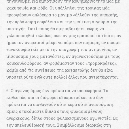
πηγαίνουμε. Να εμποτίσουν την καθημερινότητά μας με
καχυποψία και φόβο. Οι υπάλληλοι της τρόικας μάς
προσφέρουν απλόχερα το μόνιμο «άλλοθι» της υπακοής,
την πρόσκαιρη ασφάλεια και την ψεύτικη σιγουριά της
υποταγής. Γιατί ποιος θα αμφισβητήσει, χωρίς να
γελοιοποιηθεί τελείως, πως αν μας αρκούσε το τίποτα, αν
ήμασταν αναρχικοί μέχρι να πάμε πενταήμερη, αν είχαμε
«ανακουφιστεί» μετά την υπογραφή του μνημονίου, αν
μισούσαμε τους μετανάστες, αν αγανακτούσαμε με τους
κουκουλοφόρους, αν φοβόμασταν τους «τρομοκράτες»,
καμία από τις συνέπειες της καταστολής δεν θα είχα
υποστεί ούτε εγώ ούτε πολλοί άλλοι που αντιστέκονται.
6. Ο αγώνας όμως δεν πρόκειται να υποχωρήσει. Το
καθεστώς και οι διάφοροι αξιωματούχοι του δεν
πρόκειται να αισθανθούν ούτε χαρά ούτε ανακούφιση.
Εμείς στεκόμαστε δίπλα στους φυλακισμένους
αναρχικούς, δίπλα στους φυλακισμένους αγωνιστές. Ως
την απελευθέρωσή τους. Συμβάλλουμε διαρκώς στη