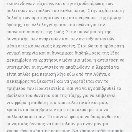
«επικίνδυνων τάξεων», και στην εξουδετέρωση των
πολιτικών αντιπάλων του καθεστώτος. Στην αχρήστευση
δηλαδή των προταγμάτων της αυτενέργειας, της άμεσης
δράσης, της αλληλεγγύης και του αγώνα για την
επανοικειοποίηση της ζωής. Στην υπονόμευση της
δυναμικής των αναρχικών και των αντιεξουσιαστών
μέσα στις κοινωνικές διεργασίες. Έτσι ώστε η πρόσφατη
γενική απεργία και οι δυναμικές διαδηλώσεις της 15ης
Δεκεμβρίου να κρατήσουν μόνο μια μέρα, η αντίσταση να
υποτιμηθεί, οι αγωνιστές να απαξιωθούν, η Κερατέα να
είναι απλώς μια περιοχή λίγο έξω από την Αθήνα, ο
Δεκέμβρης να ξεχαστεί και να γιορτάζεται σαν το
τριήμερο του Πολυτεχνείου. Και για να εγκαθιδρυθεί το
βασίλειο του θανάτου και της τάξης, για να επιβληθεί
νικηφόρα η επίθεση του καπιταλιστικού κόσμου,
χρειάζεται όσοι βρίσκονται στο στόχαστρό του να
πολλαπλασιαστούν. Το ποινικό φάσμα να διευρυνθεί και
οι νομικές έννοιες να διασταλούν με έναν μόνιμο
χαρακτήρα σκόπιμης ασάφειας. Να χάσουν κάθε σημασία