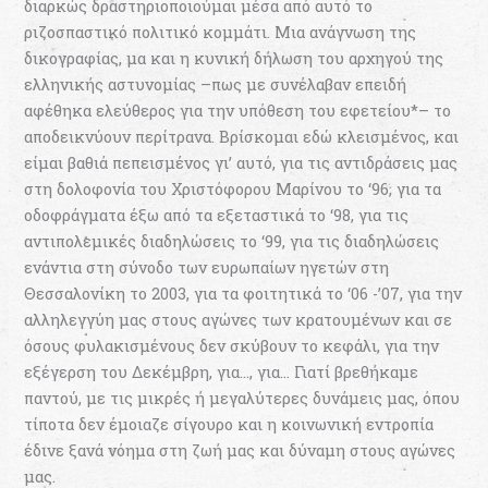
διαρκώς δραστηριοποιούμαι μέσα από αυτό το
ριζοσπαστικό πολιτικό κομμάτι. Μια ανάγνωση της
δικογραφίας, μα και η κυνική δήλωση του αρχηγού της
ελληνικής αστυνομίας –πως με συνέλαβαν επειδή
αφέθηκα ελεύθερος για την υπόθεση του εφετείου*– το
αποδεικνύουν περίτρανα. Βρίσκομαι εδώ κλεισμένος, και
είμαι βαθιά πεπεισμένος γι’ αυτό, για τις αντιδράσεις μας
στη δολοφονία του Χριστόφορου Μαρίνου το ‘96, για τα
οδοφράγματα έξω από τα εξεταστικά το ‘98, για τις
αντιπολεμικές διαδηλώσεις το ‘99, για τις διαδηλώσεις
ενάντια στη σύνοδο των ευρωπαίων ηγετών στη
Θεσσαλονίκη το 2003, για τα φοιτητικά το ‘06 -’07, για την
αλληλεγγύη μας στους αγώνες των κρατουμένων και σε
όσους φυλακισμένους δεν σκύβουν το κεφάλι, για την
εξέγερση του Δεκέμβρη, για…, για… Γιατί βρεθήκαμε
παντού, με τις μικρές ή μεγαλύτερες δυνάμεις μας, όπου
τίποτα δεν έμοιαζε σίγουρο και η κοινωνική εντροπία
έδινε ξανά νόημα στη ζωή μας και δύναμη στους αγώνες
μας.