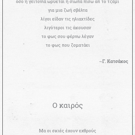
όσο η γειτονιά ωρύεται ή σιωπά πίσω απ το τζάμι
για μια ζωή σβέλτα
λίγοι είδαν τις ηλιαχτίδες
λιγότεροι τις άκουσαν
το φως σου φέρνω λέγαν
το φως που ζοματάει
~
Γ. Κατσάκος
Ο καιρός
Μα οι σκιές έχουν εχθρούς