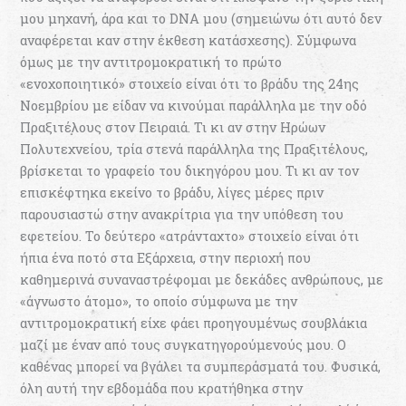
μου μηχανή, άρα και το DNA μου (σημειώνω ότι αυτό δεν
αναφέρεται καν στην έκθεση κατάσχεσης). Σύμφωνα
όμως με την αντιτρομοκρατική το πρώτο
«ενοχοποιητικό» στοιχείο είναι ότι το βράδυ της 24ης
Νοεμβρίου με είδαν να κινούμαι παράλληλα με την οδό
Πραξιτέλους στον Πειραιά. Τι κι αν στην Ηρώων
Πολυτεχνείου, τρία στενά παράλληλα της Πραξιτέλους,
βρίσκεται το γραφείο του δικηγόρου μου. Τι κι αν τον
επισκέφτηκα εκείνο το βράδυ, λίγες μέρες πριν
παρουσιαστώ στην ανακρίτρια για την υπόθεση του
εφετείου. Το δεύτερο «ατράνταχτο» στοιχείο είναι ότι
ήπια ένα ποτό στα Εξάρχεια, στην περιοχή που
καθημερινά συναναστρέφομαι με δεκάδες ανθρώπους, με
«άγνωστο άτομο», το οποίο σύμφωνα με την
αντιτρομοκρατική είχε φάει προηγουμένως σουβλάκια
μαζί με έναν από τους συγκατηγορούμενούς μου. Ο
καθένας μπορεί να βγάλει τα συμπεράσματά του. Φυσικά,
όλη αυτή την εβδομάδα που κρατήθηκα στην