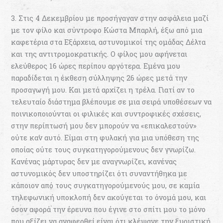
3. Στις 4 Δεκεμβρίου με προσήγαγαν στην ασφάλεια μαζί
με τον φίλο και σύντροφο Κώστα Μπαρλή, έξω από μια
καφετέρια στα Εξάρχεια, αστυνομικοί της ομάδας Δέλτα
και της αντιτρομοκρατικής. Ο φίλος μου αφήνεται
ελεύθερος 16 ώρες περίπου αργότερα. Εμένα μου
παραδίδεται η έκθεση σύλληψης 26 ώρες μετά την
προσαγωγή μου. Και μετά αρχίζει η τρέλα. Γιατί αν το
τελευταίο διάστημα βλέπουμε σε μια σειρά υποθέσεων να
ποινικοποιούνται οι φιλικές και συντροφικές σχέσεις,
στην περίπτωσή μου δεν μπορούν να «επικαλεστούν»
ούτε καν αυτό. Είμαι στη φυλακή για μια υπόθεση της
οποίας ούτε τους συγκατηγορούμενους δεν γνωρίζω.
Κανένας μάρτυρας δεν με αναγνωρίζει, κανένας
αστυνομικός δεν υποστηρίζει ότι συναντήθηκα με
κάποιον από τους συγκατηγορούμενούς μου, σε καμία
τηλεφωνική υποκλοπή δεν ακούγεται το όνομά μου, και
όσον αφορά την έρευνα που έγινε στο σπίτι μου το μόνο
που αξίζει να αναφερθεί είναι ότι κλέψανε την ξυριστική