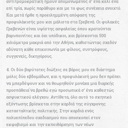
αντιτρομοκρατική ήμουν απομονωμένος σ’ ένα κελί ένα
επί τρία, χωρίς παράθυρο και με το φως συνέχεια ανοιχτό.
Και μετά ήρθε η προειλημμένη απόφαση της
προφυλάκισής μου και μάλιστα στα Γρεβενά. Οι φυλακές
Γρεβενών είναι υψίστης ασφαλείας όπου κρατούνται
βαρυποινίτες και όχι υπόδικοι, και βρίσκονται 500
χιλιόμετρα μακριά από την Αθήνα, καθιστώντας σχεδόν
αδύνατη κάθε επικοινωνία με φίλους, συντρόφους,
συγγενείς, δικηγόρους.
4. Οι δύο βαρύτατες διώξεις σε βάρος μου σε διάστημα
μόλις δύο εβδομάδων, και η προφυλάκισή μου δεν πρέπει
να μπερδέψουν και να θεωρηθούν μονάχα μια διαρκής
προσπάθεια να βρεθώ εγώ προσωπικά σ’ ένα καθεστώς
ασφυκτικού ελέγχου. Αντίθετα, όλο αυτό το σκηνικό
εξόντωσης βρίσκεται στην καρδιά της σύγχρονης
κατασταλτικής πολιτικής. Στην καρδιά ενός
πολυεπίπεδου σχεδιασμού που αποσκοπεί στον
εκφοβισμό και την εκπειθάρχηση των νέων