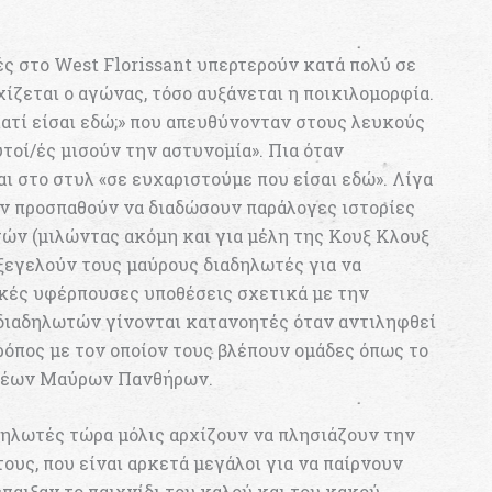
ές στο West Florissant υπερτερούν κατά πολύ σε
χίζεται ο αγώνας, τόσο αυξάνεται η ποικιλομορφία.
ιατί είσαι εδώ;» που απευθύνονταν στους λευκούς
υτοί/ές μισούν την αστυνομία». Πια όταν
αι στο στυλ «σε ευχαριστούμε που είσαι εδώ». Λίγα
ν προσπαθούν να διαδώσουν παράλογες ιστορίες
ών (μιλώντας ακόμη και για μέλη της Κουξ Κλουξ
 ξεγελούν τους μαύρους διαδηλωτές για να
ικές υφέρπουσες υποθέσεις σχετικά με την
ιαδηλωτών γίνονται κατανοητές όταν αντιληφθεί
τρόπος με τον οποίον τους βλέπουν ομάδες όπως το
 Νέων Μαύρων Πανθήρων.
δηλωτές τώρα μόλις αρχίζουν να πλησιάζουν την
υς, που είναι αρκετά μεγάλοι για να παίρνουν
έπαιξαν το παιχνίδι του καλού και του κακού