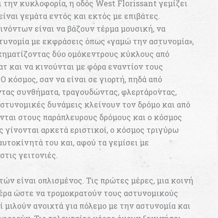
ι την κυκλοφορία, η οδός West Florissant γεμίζει
είναι γεμάτα εντός και εκτός με επιβάτες.
ινόντων είναι να βάζουν τέρμα μουσική, να
τυνομία με εκφράσεις όπως «γαμώ την αστυνομία»,
σχηματίζοντας δύο ομόκεντρους κύκλους από
τ και να κινούνται με φόρα εναντίον τους
 κόσμος, σαν να είναι σε γιορτή, πηδά από
τας συνθήματα, τραγουδώντας, φλερτάροντας,
αστυνομικές δυνάμεις κλείνουν τον δρόμο και από
ονται στους παράπλευρους δρόμους και ο κόσμος
ές γίνονται αρκετά εριστικοί, ο κόσμος τριγύρω
υτοκίνητά του και, αφού τα γεμίσει με
στις γειτονιές.
ών είναι οπλισμένος. Τις πρώτες μέρες, μια κοινή
αέρα ώστε να τρομοκρατούν τους αστυνομικούς
 μιλούν ανοιχτά για πόλεμο με την αστυνομία και