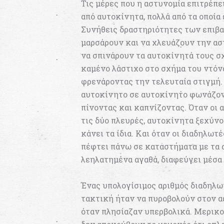
Τις μέρες που η αστυνομία επιτρέπε
από αυτοκίνητα, πολλά από τα οποία 
Συνήθεις δραστηριότητες των επιβα
μαρσάρουν και να χλευάζουν την ασ
να σπινάρουν τα αυτοκίνητά τους 
καμένο λάστιχο στο σχήμα του ντόνα
φρενάροντας την τελευταία στιγμή. Ο
αυτοκίνητο σε αυτοκίνητο φωνάζον
πίνοντας και καπνίζοντας. Όταν οι 
τις δύο πλευρές, αυτοκίνητα ξεχύν
κάνει τα ίδια. Και όταν οι διαδηλωτ
πέφτει πάνω σε καταστήματα με τα α
λεηλατημένα αγαθά, διαφεύγει μέσα 
Ένας υπολογίσιμος αριθμός διαδηλωτ
τακτική ήταν να πυροβολούν στον 
όταν πλησίαζαν υπερβολικά. Μερικοί