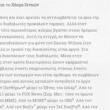
και το Χάσμα Γενεών
έση και έχει αρχίσει να αντιλαμβάνεται τα όρια της
οι διαδηλωτές προκαλούν ταραχές. Αλλά όταν
, τότε περισσότερος κόσμος βγαίνει στους δρόμους
συγκρούσεις. Αυτή τη στιγμή, αν θέλουν να
 καταδικάσουν για φόνο τον Darren Wilson (τον
ά οι τροχοί της δικαιοσύνης είναι αργοί. Στο
α διασπάσουν τους διαδηλωτές. Μέσα στην
ες στον χρόνο διχοτομήσεις έχουν εφαρμοστεί.
βλητος έναντι οπορτουνιστή, ντόπιος έναντι
στα των συνεργών που είναι πρόθυμοι να συμβάλουν
σότεροι από αυτούς εκτελούν συνειδητά το έργο
2
3
ων Πανθήρων
μέχρι το Έθνος του Ισλάμ
. Από το
1 μέχρι το FOX News (Σημ. Μετ.: τόσο το πρώτο
4
5
ικά ΜΜΕ). Από το MORE
μέχρι το OBS
. Από τον
6
7
8
on
. Από τον Nelly
μέχρι τον Tef Poe(Po)
. Από τον