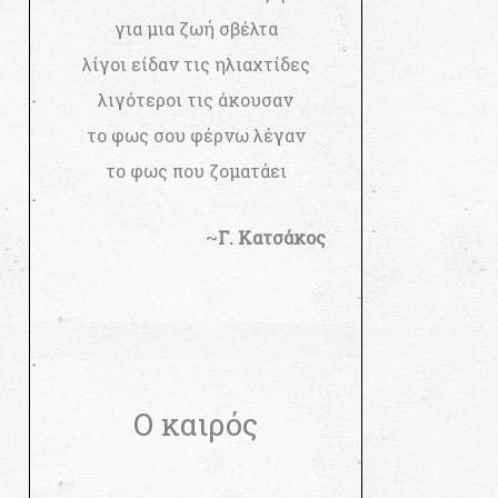
για μια ζωή σβέλτα
λίγοι είδαν τις ηλιαχτίδες
λιγότεροι τις άκουσαν
το φως σου φέρνω λέγαν
το φως που ζοματάει
~
Γ. Κατσάκος
Ο καιρός