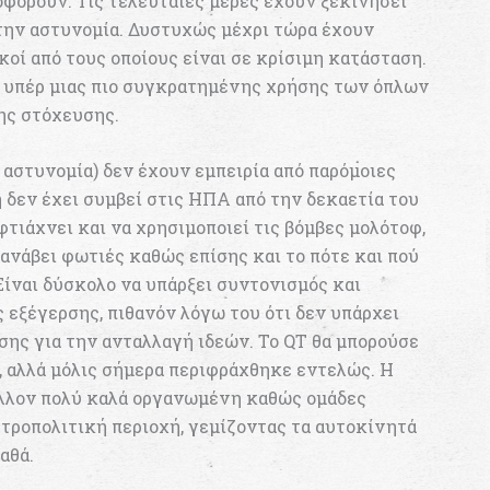
οφορούν. Τις τελευταίες μέρες έχουν ξεκινήσει
την αστυνομία. Δυστυχώς μέχρι τώρα έχουν
κοί από τους οποίους είναι σε κρίσιμη κατάσταση.
ί υπέρ μιας πιο συγκρατημένης χρήσης των όπλων
ης στόχευσης.
 αστυνομία) δεν έχουν εμπειρία από παρόμοιες
 δεν έχει συμβεί στις ΗΠΑ από την δεκαετία του
φτιάχνει και να χρησιμοποιεί τις βόμβες μολότοφ,
 ανάβει φωτιές καθώς επίσης και το πότε και πού
 Είναι δύσκολο να υπάρξει συντονισμός και
 εξέγερσης, πιθανόν λόγω του ότι δεν υπάρχει
σης για την ανταλλαγή ιδεών. Το QT θα μπορούσε
, αλλά μόλις σήμερα περιφράχθηκε εντελώς. Η
άλλον πολύ καλά οργανωμένη καθώς ομάδες
τροπολιτική περιοχή, γεμίζοντας τα αυτοκίνητά
αθά.