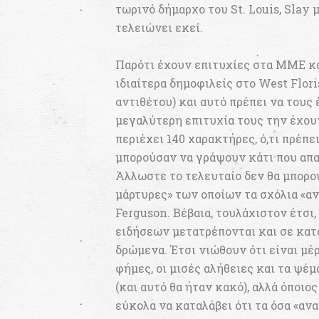
τωρινό δήμαρχο του St. Louis, Slay 
τελειώνει εκεί.
Παρότι έχουν επιτυχίες στα ΜΜΕ και
ιδιαίτερα δημοφιλείς στο West Flori
αντιθέτου) και αυτό πρέπει να τους 
μεγαλύτερη επιτυχία τους την έχουν
περιέχει 140 χαρακτήρες, ό,τι πρέπε
μπορούσαν να γράψουν κάτι που απα
Άλλωστε το τελευταίο δεν θα μπορού
μάρτυρες» των οποίων τα σχόλια «αν
Ferguson. Βέβαια, τουλάχιστον έτσι
ειδήσεων μετατρέπονται και σε κα
δρώμενα. Έτσι νιώθουν ότι είναι μέρ
φήμες, οι μισές αλήθειες και τα ψέ
(και αυτό θα ήταν κακό), αλλά όποιο
εύκολα να καταλάβει ότι τα όσα «αν