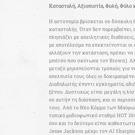
Καταστολή, Αξιοπιστία, Φυλή, Φύλο 
Η αστυνομία βρίσκεται σε δύσκολη θ
καταστολής. Όταν δεν παρεμβαίνει, 
πλησιάζει με απειλητικές διαθέσεις
με αποτέλεσμα να επεκτείνονται οι 
αλλάξουν την κατάσταση, πρέπει να
μπάτσο που σκότωσε τον Brown). Αλλ
μεταξύ μηχανεύονται τρόπους για ν
απελπισία τους όλες οι δοκιμασμέν
Διαδηλωτής έναντι εγκληματία, αδιά
ξένου. Δυστυχώς είναι μεγάλη η λί
σε αυτήν τη διάσπαση, και οι περισ
τους. Από το Νέο Κόμμα των Μαύρ
τοπικό ραδιοφωνικό σταθμό HOT 104.
όσο και το δεύτερο είναι καθεστωτ
Jesse Jackson μέχρι τον Al Sharpt