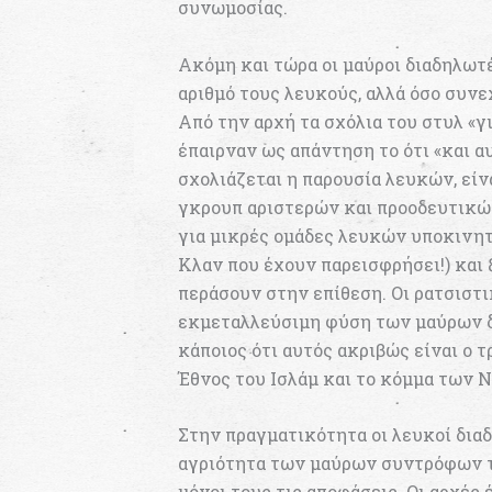
συνωμοσίας.
Ακόμη και τώρα οι μαύροι διαδηλωτ
αριθμό τους λευκούς, αλλά όσο συνε
Από την αρχή τα σχόλια του στυλ «γ
έπαιρναν ως απάντηση το ότι «και α
σχολιάζεται η παρουσία λευκών, είν
γκρουπ αριστερών και προοδευτικώ
για μικρές ομάδες λευκών υποκινητ
Κλαν που έχουν παρεισφρήσει!) και
περάσουν στην επίθεση. Οι ρατσιστ
εκμεταλλεύσιμη φύση των μαύρων δ
κάποιος ότι αυτός ακριβώς είναι ο 
Έθνος του Ισλάμ και το κόμμα των
Στην πραγματικότητα οι λευκοί δια
αγριότητα των μαύρων συντρόφων το
μόνοι τους τις αποφάσεις. Οι αρχές 