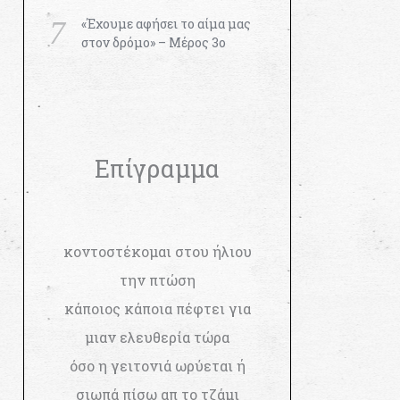
«Έχουμε αφήσει το αίμα μας
στον δρόμο» – Μέρος 3ο
Επίγραμμα
κοντοστέκομαι στου ήλιου
την πτώση
κάποιος κάποια πέφτει για
μιαν ελευθερία τώρα
όσο η γειτονιά ωρύεται ή
σιωπά πίσω απ το τζάμι