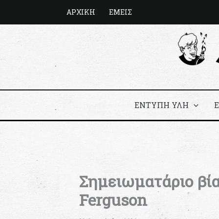
Μετάβαση
ΑΡΧΙΚΗ
ΕΜΕΙΣ
στο
περιεχόμενο
ΕΝΤΥΠΗ ΥΛΗ
Σημειωματάριο βία
Ferguson