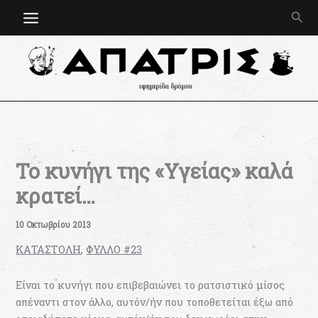
Μετάβαση
Ανα
στο
περιεχόμενο
Το κυνήγι της «Υγείας» καλά
κρατεί…
10 Οκτωβρίου 2013
ΚΑΤΑΣΤΟΛΗ
,
ΦΥΛΛΟ #23
Είναι το κυνήγι που επιβεβαιώνει το ρατσιστικό μίσος
απέναντι στον άλλο, αυτόν/ήν που τοποθετείται έξω από