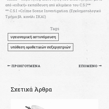
από «ειδική» εκπαίδευση από κλιμάκιο του C.S.I**
** C.S.I =Crime Scene Investigation (Εγκληματολογικό
Τμήμα βλ. κανάλι ΣΚΑΙ)
Tags
υγειονομική αστυνόμευση
υπόθεση οροθετικών σεξεργατριών
ΠΡΟΗΓΟΎΜΕΝΑ
ΕΠΌΜΕΝΟ
Σχετικά Άρθρα