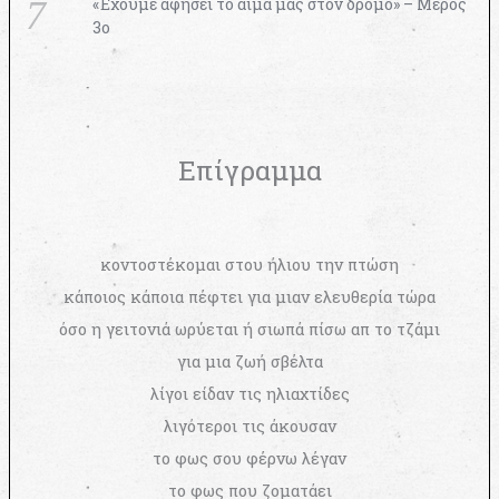
«Έχουμε αφήσει το αίμα μας στον δρόμο» – Μέρος
3ο
Επίγραμμα
κοντοστέκομαι στου ήλιου την πτώση
κάποιος κάποια πέφτει για μιαν ελευθερία τώρα
όσο η γειτονιά ωρύεται ή σιωπά πίσω απ το τζάμι
για μια ζωή σβέλτα
λίγοι είδαν τις ηλιαχτίδες
λιγότεροι τις άκουσαν
το φως σου φέρνω λέγαν
το φως που ζοματάει