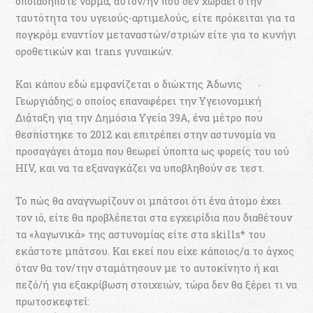
οποιαδήποτε νόρμα, αυτόν/ήν που δεν χωράει στην
ταυτότητα του υγειούς-αρτιμελούς, είτε πρόκειται για τα
πογκρόμ εναντίον μεταναστών/στριών είτε για το κυνήγι
οροθετικών και trans γυναικών.
Και κάπου εδώ εμφανίζεται ο διώκτης Άδωνις
Γεωργιάδης, ο οποίος επαναφέρει την Υγειονομική
Διάταξη για την Δημόσια Υγεία 39Α, ένα μέτρο που
θεσπίστηκε το 2012 και επιτρέπει στην αστυνομία να
προσαγάγει άτομα που θεωρεί ύποπτα ως φορείς του ιού
HIV, και να τα εξαναγκάζει να υποβληθούν σε τεστ.
Το πώς θα αναγνωρίζουν οι μπάτσοι ότι ένα άτομο έχει
τον ιό, είτε θα προβλέπεται στα εγχειρίδια που διαθέτουν
τα «λαγωνικά» της αστυνομίας είτε στα skills* του
εκάστοτε μπάτσου. Και εκεί που είχε κάποιος/α το άγχος
όταν θα τον/την σταμάτησουν με το αυτοκίνητο ή και
πεζό/ή για εξακρίβωση στοιχειών, τώρα δεν θα ξέρει τι να
πρωτοσκεφτεί: