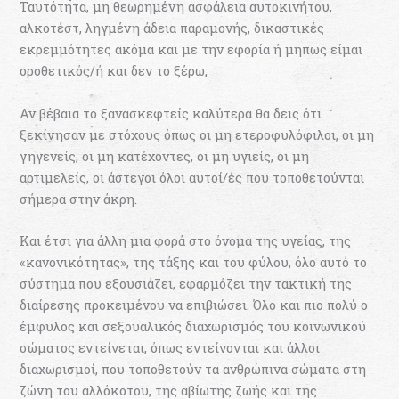
Ταυτότητα, μη θεωρημένη ασφάλεια αυτοκινήτου,
αλκοτέστ, ληγμένη άδεια παραμονής, δικαστικές
εκρεμμότητες ακόμα και με την εφορία ή μηπως είμαι
οροθετικός/ή και δεν το ξέρω;
Αν βέβαια το ξανασκεφτείς καλύτερα θα δεις ότι
ξεκίνησαν με στόχους όπως οι μη ετεροφυλόφιλοι, οι μη
γηγενείς, οι μη κατέχοντες, οι μη υγιείς, οι μη
αρτιμελείς, οι άστεγοι όλοι αυτοί/ές που τοποθετούνται
σήμερα στην άκρη.
Και έτσι για άλλη μια φορά στο όνομα της υγείας, της
«κανονικότητας», της τάξης και του φύλου, όλο αυτό το
σύστημα που εξουσιάζει, εφαρμόζει την τακτική της
διαίρεσης προκειμένου να επιβιώσει. Όλο και πιο πολύ ο
έμφυλος και σεξουαλικός διαχωρισμός του κοινωνικού
σώματος εντείνεται, όπως εντείνονται και άλλοι
διαχωρισμοί, που τοποθετούν τα ανθρώπινα σώματα στη
ζώνη του αλλόκοτου, της αβίωτης ζωής και της