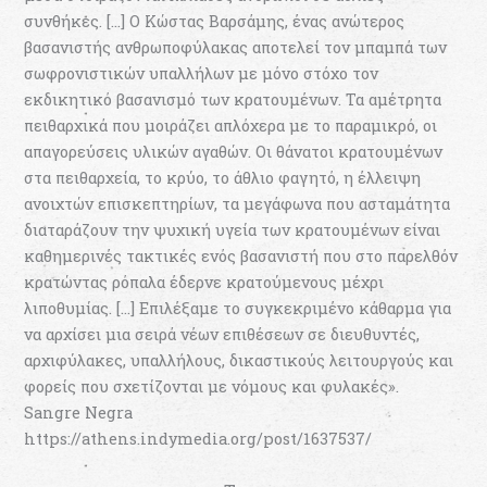
συνθήκες. […] Ο Κώστας Βαρσάμης, ένας ανώτερος
βασανιστής ανθρωποφύλακας αποτελεί τον μπαμπά των
σωφρονιστικών υπαλλήλων με μόνο στόχο τον
εκδικητικό βασανισμό των κρατουμένων. Τα αμέτρητα
πειθαρχικά που μοιράζει απλόχερα με το παραμικρό, οι
απαγορεύσεις υλικών αγαθών. Οι θάνατοι κρατουμένων
στα πειθαρχεία, το κρύο, το άθλιο φαγητό, η έλλειψη
ανοιχτών επισκεπτηρίων, τα μεγάφωνα που ασταμάτητα
διαταράζουν την ψυχική υγεία των κρατουμένων είναι
καθημερινές τακτικές ενός βασανιστή που στο παρελθόν
κρατώντας ρόπαλα έδερνε κρατούμενους μέχρι
λιποθυμίας. […] Επιλέξαμε το συγκεκριμένο κάθαρμα για
να αρχίσει μια σειρά νέων επιθέσεων σε διευθυντές,
αρχιφύλακες, υπαλλήλους, δικαστικούς λειτουργούς και
φορείς που σχετίζονται με νόμους και φυλακές».
Sangre Negra
https://athens.indymedia.org/post/1637537/