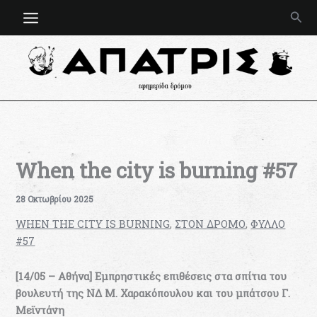
Μετάβαση
Ανα
στο
περιεχόμενο
When the city is burning #57
28 Οκτωβρίου 2025
WHEN THE CITY IS BURNING
,
ΣΤΟΝ ΔΡΟΜΟ
,
ΦΥΛΛΟ
#57
[14/05 – Αθήνα] Εμπρηστικές επιθέσεις στα σπίτια του
βουλευτή της ΝΔ Μ. Χαρακόπουλου και του μπάτσου Γ.
Μεϊντάνη