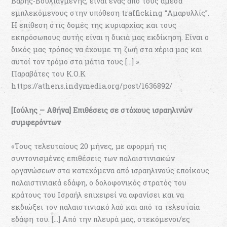
Βάρης-Βουλιαγμένης, είναι ένας από τους άμεσα
εμπλεκόμενους στην υπόθεση trafficking “Αμαρυλλίς”.
Η επίθεση στις δομές της κυριαρχίας και τους
εκπρόσωπους αυτής είναι η δικιά μας εκδίκηση. Είναι ο
δικός μας τρόπος να έχουμε τη ζωή στα χέρια μας και
αυτοί τον τρόμο στα μάτια τους […] ».
Παραβάτες του Κ.Ο.Κ
https://athens.indymedia.org/post/1636892/
[Ιούλης – Αθήνα] Επιθέσεις σε στόχους ισραηλινών
συμφερόντων
«Τους τελευταίους 20 μήνες, με αφορμή τις
συντονισμένες επιθέσεις των παλαιστινιακών
οργανώσεων στα κατεχόμενα από ισραηλινούς εποίκους
παλαιστινιακά εδάφη, ο δολοφονικός στρατός του
κράτους του Ισραήλ επιχειρεί να αφανίσει και να
εκδιώξει τον παλαιστινιακό λαό και από τα τελευταία
εδάφη του. […] Από την πλευρά μας, στεκόμενοι/ες