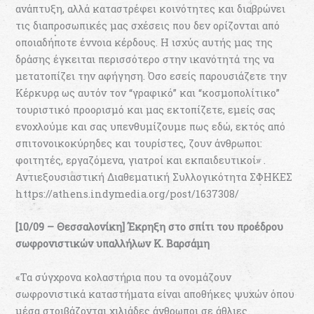
ανάπτυξη, αλλά καταστρέφει κοινότητες και διαβρώνει
τις διαπροσωπικές μας σχέσεις που δεν ορίζονται από
οποιαδήποτε έννοια κέρδους. Η ισχύς αυτής μας της
δράσης έγκειται περισσότερο στην ικανότητά της να
μετατοπίζει την αφήγηση. Όσο εσείς παρουσιάζετε την
Κέρκυρα ως αυτόν τον “γραφικό” και “κοσμοπολίτικο”
τουριστικό προορισμό και μας εκτοπίζετε, εμείς σας
ενοχλούμε και σας υπενθυμίζουμε πως εδώ, εκτός από
σπιτονοικοκύρηδες και τουρίστες, ζουν άνθρωποι:
φοιτητές, εργαζόμενα, γιατροί και εκπαιδευτικοί» .
Αντιεξουσιαστική Διαθεματική Συλλογικότητα ΣΦΗΚΕΣ
https://athens.indymedia.org/post/1637308/
[10/09 – Θεσσαλονίκη] Έκρηξη στο σπίτι του προέδρου
σωφρονιστικών υπαλλήλων Κ. Βαρσάμη
«Τα σύγχρονα κολαστήρια που τα ονομάζουν
σωφρονιστικά καταστήματα είναι αποθήκες ψυχών όπου
μέσα στοιβάζονται χιλιάδες άνθρωποι σε άθλιες