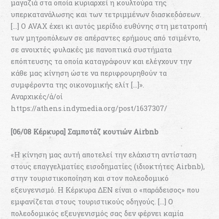
μαγαζιά στα οποία κυριαρχεί η κουλτούρα της
υπερκατανάλωσης και των τετριμμένων διασκεδάσεων.
[…] O AVAX έχει κι αυτός μερίδιο ευθύνης στη μετατροπή
των μητροπόλεων σε απέραντες ερήμους από τσιμέντο,
σε ανοιχτές φυλακές με πανοπτικά συστήματα
επόπτευσης τα οποία καταγράφουν και ελέγχουν την
κάθε μας κίνηση ώστε να περιφρουρηθούν τα
συμφέροντα της οικονομικής ελίτ […]».
Αναρχικές/ά/οί
https://athens.indymedia.org/post/1637307/
[06/08 Κέρκυρα] Σαμποτάζ κουτιών Airbnb
«Η κίνηση μας αυτή αποτελεί την ελάχιστη αντίσταση
στους επαγγελματίες εισοδηματίες (ιδιοκτήτες Airbnb),
στην τουριστικοποίηση και στον πολεοδομικό
εξευγενισμό. Η Κέρκυρα ΔΕΝ είναι ο «παράδεισος» που
εμφανίζεται στους τουριστικούς οδηγούς. […] Ο
πολεοδομικός εξευγενισμός σας δεν φέρνει καμία