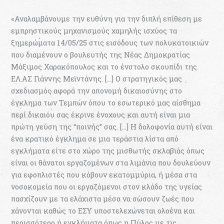
«Αναλαμβάνουμε την ευθύνη για την διπλή επίθεση με
εμπρηστικούς μηχανισμούς χαμηλής ισχύος τα
ξημερώματα 14/05/25 στις εισόδους των πολυκατοικιών
που διαμένουν ο βουλευτής της Νέας Δημοκρατίας
Μάξιμος Χαρακόπουλος και το ένστολο σκουπίδι της
ΕΛ.ΑΣ Γιάννης Μεϊντάνης. […] Ο στρατηγικός μας
σχεδιασμός αφορά την απονομή δικαιοσύνης στο
έγκλημα των Τεμπών όπου το εσωτερικό μας αίσθημα
περί δικαιόυ σας έκρινε ένοχους και αυτή είναι μια
πρώτη γεύση της “ποινής” σας. […] Η δολοφονία αυτή είναι
ένα κρατικό έγκλημα σε μια τεράστια λίστα από
εγκλήματα είτε στο χώρο της μισθωτής σκλαβιάς όπως
είναι οι θάνατοι εργαζομένων στα λιμάνια που δουλεύουν
για εφοπλιστές που κόβουν εκατομμύρια, ή μέσα στα
νοσοκομεία που οι εργαζόμενοι στον κλάδο της υγείας
πασχίζουν με τα ελάχιστα μέσα να σώσουν ζωές που
χάνονται καθώς το ΕΣΥ υποστελεχώνεται ολοένα και
περισσότερο ή εγκλήματα όπως η Πύλος με τις