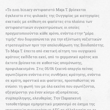
«Το non binary αντιφασιστό Maja T. βρίσκεται
έγκλειστο στις φυλακές της Ουγγαρίας με κατηγορίες
σχετικές με επίθεση σε φασίστες στα πλαίσια των
αντιφασιστικών συγκεντρώσεων, οι οποίες
πραγματοποιούνται κάθε χρόνο, ενάντια στην “μέρα
τιμής” που διοργανώνεται για την εξόντωση ναζιστικών
στρατευμάτων πριν την απελευθέρωση της Βουδαπέστης.
Το Maja T. έπειτα από σχετική αίτηση του oυγγρικού
κράτους εκδίδεται εκεί, από το gερμανικό κράτος και
έκτοτε βρίσκεται σε καθεστώς απομόνωσης,
προφυλακισμένο. Στις 05/06 ξεκινά απεργία πείνας
αγωνιζόμενο ενάντια στις συνθήκες κράτησης, ενάντια
σε κράτη, αφεντικά και φασίστες, προσπαθώντας να
ενώσει τη φωνή του με όλα εκείνα που αγωνίζονται,
εξεγείρονται για έναν κόσμο αξιοπρέπειας,
συμπερίληψης, ελευθερίας. Την Παρασκευή
τοποθετήσαμε εμπρηστικό μηχανισμό σε όχημα της
γερμανικών συμφερόντων AEG σε αλληλεγγύη με το