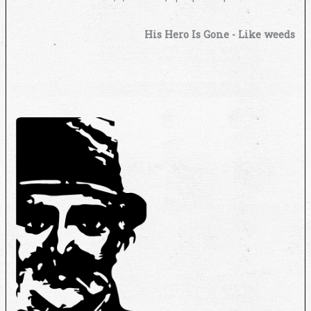
His Hero Is Gone - Like weeds