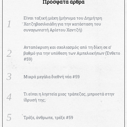
Πρόσφατα άρθρα
Είναι ταξική μάχη (μήνυμα του Δημήτρη
Χατζηβασιλειάδη για την κατάσταση του
συναγωνιστή Αρίστου Χαντζή)
Ανταπόκριση και σχολιασμός από τη δίκη σε α’
βαθμό για την υπόθεση των Αμπελοκήπων (Ένθετο
#59)
Μικρά μεγάλα διεθνή νέα #59
Τι είναι η ληστεία μιας τράπεζας, μπροστά στην
ίδρυσή της;
Τρέξε, άνθρωπε, τρέξε #59