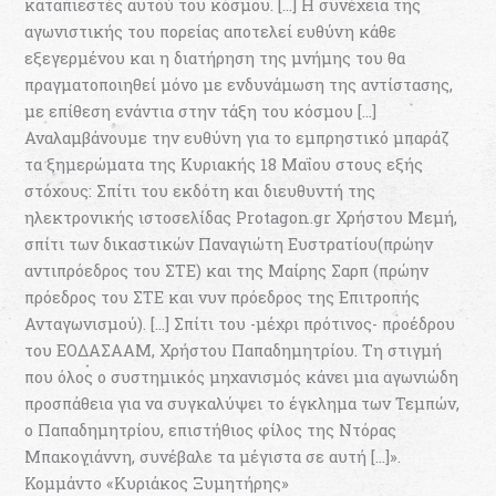
καταπιεστές αυτού του κόσμου. […] Η συνέχεια της
αγωνιστικής του πορείας αποτελεί ευθύνη κάθε
εξεγερμένου και η διατήρηση της μνήμης του θα
πραγματοποιηθεί μόνο με ενδυνάμωση της αντίστασης,
με επίθεση ενάντια στην τάξη του κόσμου […]
Αναλαμβάνουμε την ευθύνη για το εμπρηστικό μπαράζ
τα ξημερώματα της Κυριακής 18 Μαΐου στους εξής
στόχους: Σπίτι του εκδότη και διευθυντή της
ηλεκτρονικής ιστοσελίδας Protagon.gr Χρήστου Μεμή,
σπίτι των δικαστικών Παναγιώτη Ευστρατίου(πρώην
αντιπρόεδρος του ΣΤΕ) και της Μαίρης Σαρπ (πρώην
πρόεδρος του ΣΤΕ και νυν πρόεδρος της Επιτροπής
Ανταγωνισμού). […] Σπίτι του -μέχρι πρότινος- προέδρου
του ΕΟΔΑΣΑΑΜ, Χρήστου Παπαδημητρίου. Τη στιγμή
που όλος ο συστημικός μηχανισμός κάνει μια αγωνιώδη
προσπάθεια για να συγκαλύψει το έγκλημα των Τεμπών,
ο Παπαδημητρίου, επιστήθιος φίλος της Ντόρας
Μπακογιάννη, συνέβαλε τα μέγιστα σε αυτή […]».
Κομμάντο «Κυριάκος Ξυμητήρης»