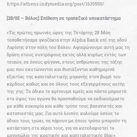
https://athens.indymedia.org/post/1635550/
[28/05 – Βόλος] Επίθεση σε τραπεζικό υποκατάστημα
«Τις πρώτες πρωινές ώρες της Τετάρτης 28 Μάη
τοποθετήσαμε γκαζάκια στην Alpha Bank επί της οδού
Λαρίσης στην πόλη του Βόλου. Αφιερώνουμε αυτή μας τη
δράση στους συντρόφους εκτός αλλά κυρίως εντός των
τειχών, σε όσους φύγανε, στους ανθρώπους της τάξης
μας που σκοτώνονται και θυσιάζονται καθημερινά
εξαιτίας της καπιταλιστικής μηχανής στον βωμό του
κέρδους καθώς και σε όλους τους εξεγερμένους αυτής
της γης. Το άδικο το κρίνουμε εμείς και πάντα μπροστά
στο ύψος του αγώνα θα προσπαθούμε να εκδικούμαστε
με κάθε ευκαιρία και κάθε τρόπο τους βασανιστές και
καταπιεστές μας. Για αυτό λοιπόν, καλούμε όσους το
άδικο τους τρώει, να πάρουν με όποιο τρόπο μπορούν τη
κατάσταση στα χέρια τους, για να κατεδαφιστεί το
μονοπώλιο της κρατικής και καπιταλιστικής βίας».