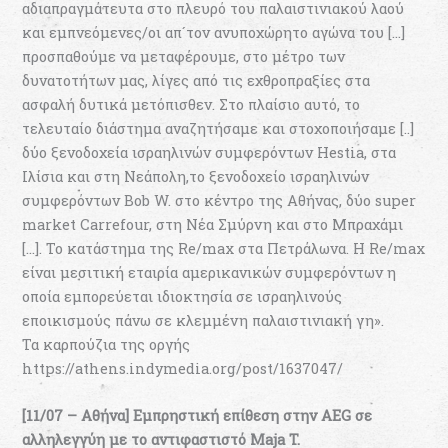
αδιαπραγμάτευτα στο πλευρό του παλαιστινιακού λαού
και εμπνεόμενες/οι απ´τον ανυποχώρητο αγώνα του […]
προσπαθούμε να μεταφέρουμε, στο μέτρο των
δυνατοτήτων μας, λίγες από τις εχθροπραξίες στα
ασφαλή δυτικά μετόπισθεν. Στο πλαίσιο αυτό, το
τελευταίο διάστημα αναζητήσαμε και στοχοποιήσαμε [..]
δύο ξενοδοχεία ισραηλινών συμφερόντων Hestia, στα
Ιλίσια και στη Νεάπολη,το ξενοδοχείο ισραηλινών
συμφερόντων Bob W. στο κέντρο της Αθήνας, δύο super
market Carrefour, στη Νέα Σμύρνη και στο Μπραχάμι
[…]. Το κατάστημα της Re/max στα Πετράλωνα. Η Re/max
είναι μεσιτική εταιρία αμερικανικών συμφερόντων η
οποία εμπορεύεται ιδιοκτησία σε ισραηλινούς
εποικισμούς πάνω σε κλεμμένη παλαιστινιακή γη».
Τα καρπούζια της οργής
https://athens.indymedia.org/post/1637047/
[11/07 – Αθήνα] Εμπρηστική επίθεση στην AEG σε
αλληλεγγύη με το αντιφαστιστό Maja T.