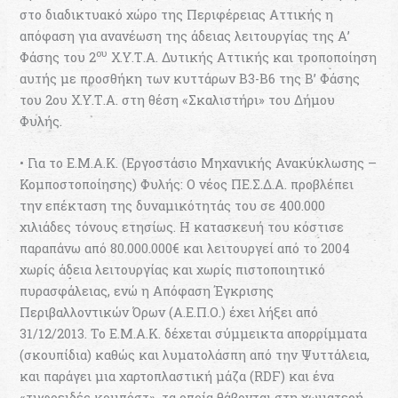
στο διαδικτυακό χώρο της Περιφέρειας Αττικής η
απόφαση για ανανέωση της άδειας λειτουργίας της Α’
ου
Φάσης του 2
Χ.Υ.Τ.Α. Δυτικής Αττικής και τροποποίηση
αυτής με προσθήκη των κυττάρων Β3-Β6 της Β’ Φάσης
του 2ου Χ.Υ.Τ.Α. στη θέση «Σκαλιστήρι» του Δήμου
Φυλής.
• Για το Ε.Μ.Α.Κ. (Εργοστάσιο Μηχανικής Ανακύκλωσης –
Κομποστοποίησης) Φυλής: Ο νέος ΠΕ.Σ.Δ.Α. προβλέπει
την επέκταση της δυναμικότητάς του σε 400.000
χιλιάδες τόνους ετησίως. Η κατασκευή του κόστισε
παραπάνω από 80.000.000€ και λειτουργεί από το 2004
χωρίς άδεια λειτουργίας και χωρίς πιστοποιητικό
πυρασφάλειας, ενώ η Απόφαση Έγκρισης
Περιβαλλοντικών Όρων (Α.Ε.Π.Ο.) έχει λήξει από
31/12/2013. Το Ε.Μ.Α.Κ. δέχεται σύμμεικτα απορρίμματα
(σκουπίδια) καθώς και λυματολάσπη από την Ψυττάλεια,
και παράγει μια χαρτοπλαστική μάζα (RDF) και ένα
«τυφοειδές κομπόστ», τα οποία θάβονται στη χωματερή.