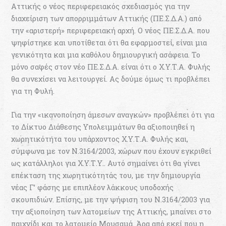
Αττικής ο νέος περιφερειακός σχεδιασμός για την
διαχείριση των απορριμμάτων Αττικής (ΠΕ.Σ.Δ.Α.) από
την «αριστερή» περιφερειακή αρχή. Ο νέος ΠΕ.Σ.Δ.Α. που
ψηφίστηκε και υποτίθεται ότι θα εφαρμοστεί, είναι μια
γενικότητα και μια καθόλου δημιουργική ασάφεια. Το
μόνο σαφές στον νέο ΠΕ.Σ.Δ.Α. είναι ότι ο Χ.Υ.Τ.Α. Φυλής
θα συνεχίσει να λειτουργεί. Ας δούμε όμως τι προβλέπει
για τη Φυλή.
Για την «ικανοποίηση άμεσων αναγκών» προβλέπει ότι για
το Δίκτυο Διάθεσης Υπολειμμάτων θα αξιοποιηθεί η
χωρητικότητα του υπάρχοντος Χ.Υ.Τ.Α. Φυλής και,
σύμφωνα με τον Ν.3164/2003, χώρων που έχουν εγκριθεί
ως κατάλληλοι για Χ.Υ.Τ.Υ.. Αυτό σημαίνει ότι θα γίνει
επέκταση της χωρητικότητάς του, με την δημιουργία
νέας Γ’ φάσης με επιπλέον λάκκους υποδοχής
σκουπιδιών. Επίσης, με την ψήφιση του Ν.3164/2003 για
την αξιοποίηση των λατομείων της Αττικής, μπαίνει στο
παιχνίδι και το λατομείο Μουσαμά. Άρα από εκεί που η