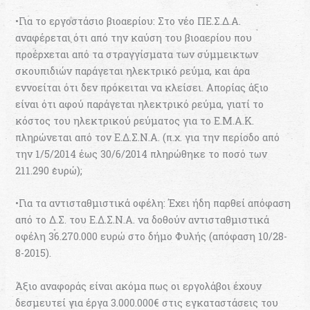
•Για το εργοστάσιο βιοαερίου: Στο νέο ΠΕ.Σ.Δ.Α.
αναφέρεται ότι από την καύση του βιοαερίου που
προέρχεται από τα στραγγίσματα των σύμμεικτων
σκουπιδιών παράγεται ηλεκτρικό ρεύμα, και άρα
εννοείται ότι δεν πρόκειται να κλείσει. Απορίας άξιο
είναι ότι αφού παράγεται ηλεκτρικό ρεύμα, γιατί το
κόστος του ηλεκτρικού ρεύματος για το Ε.Μ.Α.Κ.
πληρώνεται από τον Ε.Δ.Σ.Ν.Α. (π.χ. για την περίοδο από
την 1/5/2014 έως 30/6/2014 πληρώθηκε το ποσό των
211.290 ευρώ);
•Για τα αντισταθμιστικά οφέλη: Έχει ήδη παρθεί απόφαση
από το Δ.Σ. του Ε.Δ.Σ.Ν.Α. να δοθούν αντισταθμιστικά
οφέλη 36.270.000 ευρώ στο δήμο Φυλής (απόφαση 10/28-
8-2015).
Άξιο αναφοράς είναι ακόμα πως οι εργολάβοι έχουν
δεσμευτεί για έργα 3.000.000€ στις εγκαταστάσεις του