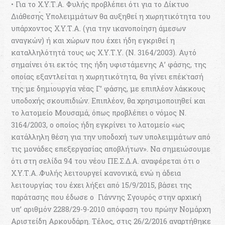
• Για το Χ.Υ.Τ.Α. Φυλής προβλέπει ότι για το Δίκτυο
Διάθεσης Υπολειμμάτων θα αυξηθεί η χωρητικότητα του
υπάρχοντος Χ.Υ.Τ.Α. (για την ικανοποίηση άμεσων
αναγκών) ή και χώρων που έχει ήδη εγκριθεί η
καταλληλότητά τους ως Χ.Υ.Τ.Υ. (Ν. 3164/2003). Αυτό
σημαίνει ότι εκτός της ήδη υφιστάμενης Α’ φάσης, της
οποίας εξαντλείται η χωρητικότητα, θα γίνει επέκτασή
της με δημιουργία νέας Γ’ φάσης, με επιπλέον λάκκους
υποδοχής σκουπιδιών. Επιπλέον, θα χρησιμοποιηθεί και
το λατομείο Μουσαμά, όπως προβλέπει ο νόμος Ν.
3164/2003, ο οποίος ήδη εγκρίνει το λατομείο «ως
κατάλληλη θέση για την υποδοχή των υπολειμμάτων από
τις μονάδες επεξεργασίας αποβλήτων». Να σημειώσουμε
ότι στη σελίδα 94 του νέου ΠΕ.Σ.Δ.Α. αναφέρεται ότι ο
Χ.Υ.Τ.Α. Φυλής λειτουργεί κανονικά, ενώ η άδεια
λειτουργίας του έχει λήξει από 15/9/2015, βάσει της
παράτασης που έδωσε o Γιάννης Σγουρός στην αρχική
υπ’ αριθμόν 2288/29-9-2010 απόφαση του πρώην Νομάρχη
Αριστείδη Αρκουδάρη. Τέλος, στις 26/2/2016 αναρτήθηκε