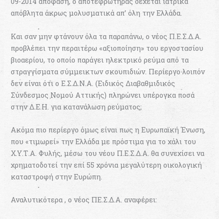
09-2014 απόφαση, ο αποτεφρωτήρας δέχεται ιατρικά
απόβλητα άκρως μολυσματικά απ’ όλη την Ελλάδα.
Και σαν μην φτάνουν όλα τα παραπάνω, ο νέος Π.Ε.Σ.Δ.Α.
προβλέπει την περαιτέρω «αξιοποίηση» του εργοστασίου
βιοαερίου, το οποίο παράγει ηλεκτρικό ρεύμα από τα
στραγγίσματα σύμμεικτων σκουπιδιών. Περίεργο λοιπόν
δεν είναι ότι ο Ε.Σ.Δ.Ν.Α. (Ειδικός Διαβαθμιδικός
Σύνδεσμος Νομού Αττικής) πληρώνει υπέρογκα ποσά
στην Δ.Ε.Η. για κατανάλωση ρεύματος;
Ακόμα πιο περίεργο όμως είναι πως η Ευρωπαϊκή Ένωση,
που «τιμωρεί» την Ελλάδα με πρόστιμα για το χάλι του
Χ.Υ.Τ.Α. Φυλής, μέσω του νέου Π.Ε.Σ.Δ.Α. θα συνεχίσει να
χρηματοδοτεί την επί 55 χρόνια μεγαλύτερη οικολογική
καταστροφή στην Ευρώπη.
Αναλυτικότερα , ο νέος ΠΕ.Σ.Δ.Α. αναφέρει: