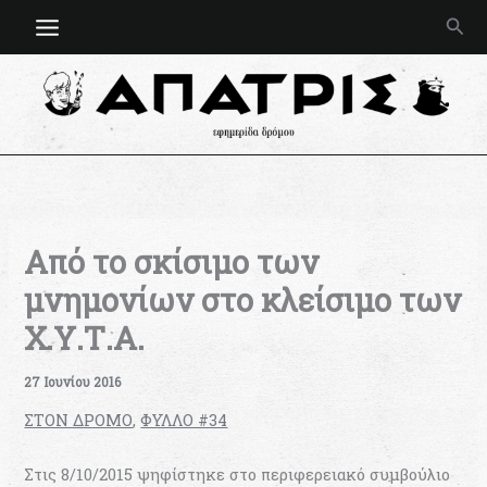
Μετάβαση
Ανα
στο
περιεχόμενο
Από το σκίσιμο των
μνημονίων στο κλείσιμο των
Χ.Υ.Τ.Α.
27 Ιουνίου 2016
ΣΤΟΝ ΔΡΟΜΟ
,
ΦΥΛΛΟ #34
Στις 8/10/2015 ψηφίστηκε στο περιφερειακό συμβούλιο