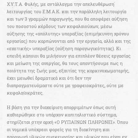
Χ.Υ.Τ.Α. Φυλής, με αντάλλαγμα την απελευθέρωση
λειτουργίας του Ε.Μ.Α.Κ. και την παράλληλη λειτουργία
και των 3 γραμμών παραγωγής, που θα αποφέρει αύξηση
του ποσοστού κέρδους των κεφαλαιούχων, μέσω
αύξησης της «απόλυτης» υπεραξίας (επιμήκυνση χρόνου
εργασίας) που καρπώνονται από την εργασία, αλλά και της
«σχετικής» υπεραξίας (αύξηση παραγωγικότητας). Κι
επειδή κάποιοι θα μιλήσουν για επιπλέον θέσεις εργασίας
και μείωση της ανεργίας, θα τους απαντήσουμε πως η
ποιότητα της ζωής μας, εξαιτίας της καρκινοχωματερής,
έχει μειωθεί δραματικά και ότι δεν την
διαπραγματευόμαστε ούτε με γραφειοκράτες, ούτε με
κεφαλαιοκράτες.
Η βάση για την διαχείριση απορριμάτων όπως αυτή
καθιερώθηκε στο υπάρχον καπιταλιστικό σύστημα,
στηρίζεται στην αρχή «Ο ΡΥΠΑΙΝΩΝ ΠΛΗΡΩΝΕΙ». Όπου
οι νομικά υπόχρεοι φορείς για τη διακίνηση και
παραγωγή υλικών συσκευασίας και υλικών που είναι εν