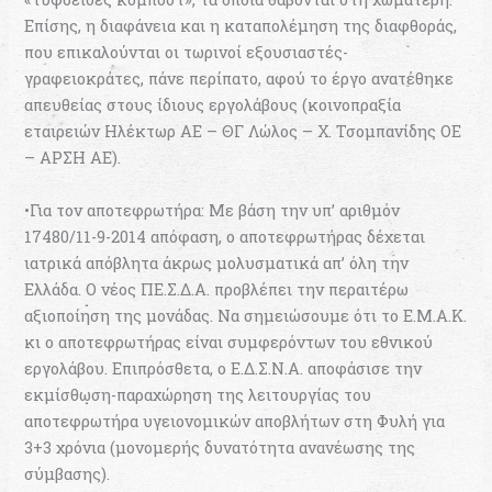
Επίσης, η διαφάνεια και η καταπολέμηση της διαφθοράς,
που επικαλούνται οι τωρινοί εξουσιαστές-
γραφειοκράτες, πάνε περίπατο, αφού το έργο ανατέθηκε
απευθείας στους ίδιους εργολάβους (κοινοπραξία
εταιρειών Ηλέκτωρ ΑΕ – ΘΓ Λώλος – Χ. Τσομπανίδης ΟΕ
– ΑΡΣΗ ΑΕ).
•Για τον αποτεφρωτήρα: Με βάση την υπ’ αριθμόν
17480/11-9-2014 απόφαση, ο αποτεφρωτήρας δέχεται
ιατρικά απόβλητα άκρως μολυσματικά απ’ όλη την
Ελλάδα. Ο νέος ΠΕ.Σ.Δ.Α. προβλέπει την περαιτέρω
αξιοποίηση της μονάδας. Να σημειώσουμε ότι το Ε.Μ.Α.Κ.
κι ο αποτεφρωτήρας είναι συμφερόντων του εθνικού
εργολάβου. Επιπρόσθετα, ο Ε.Δ.Σ.Ν.Α. αποφάσισε την
εκμίσθωση-παραχώρηση της λειτουργίας του
αποτεφρωτήρα υγειονομικών αποβλήτων στη Φυλή για
3+3 χρόνια (μονομερής δυνατότητα ανανέωσης της
σύμβασης).