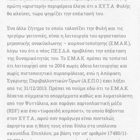
πρώτη «αριστερή» περιφέρεια έλεγε ότι ο Χ.Υ.Τ.Α. Φυλής
θα κλείσει, τώρα ψηφίζει την επέκτασή του.
Ένα άλλο ζήτημα το οποίο ταλανίζει την Φυλή και τις
τριγύρω γειτονιές, είναι η λειτουργία του εργοστασίου
μηχανικής ανακύκλωσης – κομποστοποίησης (Ε.Μ.Α.Κ.),
λόγω του ότι ο νέος ΠΕ.Σ.Δ.Α. προβλέπει την επέκταση
της δυναμικότητάς του. Το Ε.Μ.Α.Κ. πρέπει να τονιστεί
ότι λειτουργεί από το 2004 χωρίς άδεια λειτουργίας και
χωρίς πιστοποιητικό πυρασφάλειας, ενώ η Απόφαση
Έγκρισης Περιβαλλοντικών Όρων (Α.Ε.Π.Ο.) έχει λήξει
από τις 31/12/2013. Πρέπει να πούμε εδώ ότι το Ε.Μ.Α.Κ.
δέχεται σύμμεικτα απορρίμματα καθώς και λυματολάσπη
από την Ψυττάλεια, και παράγει χαρτοπλαστική μάζα
(RDF) και ένα «τυφοειδή κομπόστ», τα οποία θάβονται
στον Χ.Υ.Τ.Α., αφού σαν παράγωγα είναι παντελώς
άχρηστα και η θέση τους είναι δίπλα στα υπόλοιπα
σκουπίδια. Επιπλέον, με βάση την υπ’ αριθμόν 17480/11-